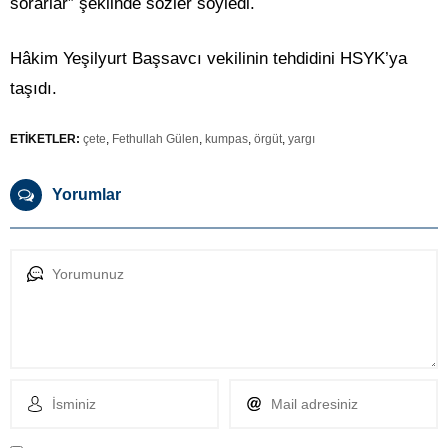
sorarlar” şeklinde sözler söyledi.
Hâkim Yeşilyurt Başsavcı vekilinin tehdidini HSYK’ya
taşıdı.
ETİKETLER:
çete
,
Fethullah Gülen
,
kumpas
,
örgüt
,
yargı
Yorumlar