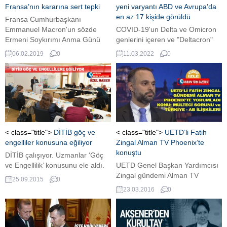
Fransa’nın kararına sert tepki
yeni varyantı ABD ve Avrupa’da
en az 17 kişide görüldü
Fransa Cumhurbaşkanı
Emmanuel Macron'un sözde
COVID-19'un Delta ve Omicron
Ermeni Soykırımı Anma Günü
genlerini içeren ve "Deltacron"
ilanına AK Parti'den tepki geldi.
adı verilen yeni varyantı ABD ve
06.02.2019
0
11.03.2022
0
AK Parti Sözcüsü Ömer Çelik,
Avrupa'da en az 17 kişide
Fransa'yı kendi tarihiyle
görüldü. ...
yüzleşmeye çağırdı.
< class="title">
DİTİB göç ve
< class="title">
UETD’li Fatih
engelliler konusuna eğiliyor
Zingal Alman TV Phoenix’te
konuştu
DİTİB çalışıyor. Uzmanlar ‘Göç
ve Engellilik’ konusunu ele aldı.
UETD Genel Başkan Yardımcısı
Zingal gündemi Alman TV
25.09.2015
0
Phoenix'te yorumladı.
23.03.2016
0