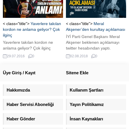
< class="title">
Yaverlere takılan
< class="title">
Meral
kordon ne anlama geliyor? Çok
Akşener’den kurultay açıklaması
ilginç
İYİ Parti Genel Başkanı Meral
Yaverlere takılan kordon ne
Akşener beklenen açıklamayı
anlama geliyor? Çok ilginç
twitter hesabından yaptı.
Akşener, Afyon'daki toplantıdan
29.07.2016
0
02.08.2018
0
sonra kurultay kararı aldığını ve
yeniden aday olmayacağını
açıklamıştı.
Üye Giriş / Kayıt
Sitene Ekle
Hakkımızda
Kullanım Şartları
Haber Servisi Aboneliği
Yayın Politikamız
Haber Gönder
İnsan Kaynakları