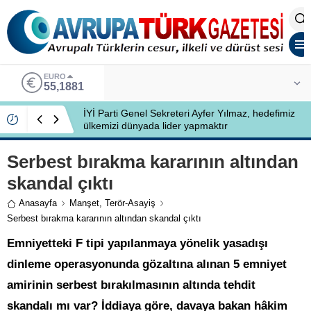
EURO
55,1881
İYİ Parti Genel Sekreteri Ayfer Yılmaz, hedefimiz
ülkemizi dünyada lider yapmaktır
Serbest bırakma kararının altından
skandal çıktı
Anasayfa
Manşet
,
Terör-Asayiş
Serbest bırakma kararının altından skandal çıktı
Emniyetteki F tipi yapılanmaya yönelik yasadışı
dinleme operasyonunda gözaltına alınan 5 emniyet
amirinin serbest bırakılmasının altında tehdit
skandalı mı var? İddiaya göre, davaya bakan hâkim