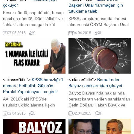
bildirildi.
çöküyor
Başkanı Ünal Yarımağan için
tutuklama talebi
Keser döndü, sap döndü, hesap
nasıl da döndü! Dün, “Allah” ve
KPSS soruşturmasında ifadesi
“ahlak” adına mangalda kül
alınan eski ÖSYM Başkanı Ünal
bırakmayan, ancak ahlaksızlık
Yarımağan, tutuklama talebiyle
07.05.2015
0
04.04.2015
0
ve haysiyet cellatlığı yapanlar,
mahkeme sevk edildi.
artık hesap verir oldular. Bu
Yarımağan daha sonra serbest
milleti yıllarca Ergenekon’la
bırakıldı.
oyaladılar. “Balyoz” darbe planı
konusunda kafaları bulandırdılar.
“Devrimci Karargâh Örgütü”ne,
masum insanları bulaştırıp
cezaevlerinde çürümelerine yol
< class="title">
KPSS hırsızlığı 1
< class="title">
Beraat eden
açtılar. Doğrularla yanlışları
numara Fethullah Gülen’in
Balyoz sanıklarından şikayet
aynı...
Paralel Yapı dosyası’na girdi!
Balyoz Davası’nda haklarında
AA: 2010'daki KPSS'de
beraat kararı verilen sanıklardan
usulsüzlük iddialarına ilişkin
Çetin Doğan, Hakan Büyük ve
yürütülen soruşturmada, 1
Nedim Ulusan, haklarında
02.04.2015
0
02.04.2015
0
numaralı şüpheli olduğu belirtilen
mahkumiyet kararı veren
Fetullah Gülen hakkındaki dosya
kapatılan İstanbul 10. Ağır Ceza
ayrılarak, "Devlette Paralel Yapı"
Mahkeme Başkanı ve üyelerini,