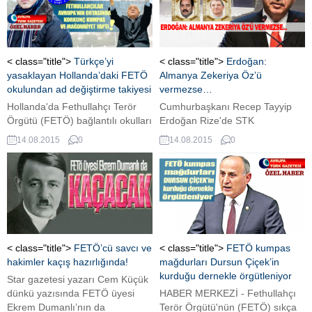
sorumlusu Mehmet Cerit,
Hollanda medyası üzerinden
Müslümanlara, Türklere ve
Cumhurbaşkanı Erdoğan'a ettiği
hakaretler ve hezeyanları
< class="title">
Türkçe’yi
< class="title">
Erdoğan:
gündem olmayı başardı.
yasaklayan Hollanda’daki FETÖ
Almanya Zekeriya Öz’ü
okulundan ad değiştirme takiyesi
vermezse…
Hollanda'da Fethullahçı Terör
Cumhurbaşkanı Recep Tayyip
Örgütü (FETÖ) bağlantılı okulları
Erdoğan Rize'de STK
korku sardı. FETÖ'nün Hollanda
temsilcilerine hitap etti. Erdoğan,
14.08.2015
0
14.08.2015
0
ve Avrupa'daki kumpasları ve
önemli açıklamalarda bulundu.
terör faaliyetleri yıllar sonra
ortaya çıktı. İşte korkunç
gerçekler.
< class="title">
FETÖ’cü savcı ve
< class="title">
FETÖ kumpas
hakimler kaçış hazırlığında!
mağdurları Dursun Çiçek’in
kurduğu dernekle örgütleniyor
Star gazetesi yazarı Cem Küçük
dünkü yazısında FETÖ üyesi
HABER MERKEZİ - Fethullahçı
Ekrem Dumanlı’nın da
Terör Örgütü'nün (FETÖ) sıkça