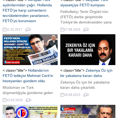
aydınlarından çağrı: Hollanda
siyasetçiye FETÖ kumpası
FETÖ’ye karşı uzmanların
Fethullahçı Terör Örgütü’nün
tecrübelerinden yararlansın,
(FETÖ) darbe girişiminde
FETÖ’yü korumasın
Türkiye’de demokrasiden yana
cezalandırsın!
tavır aldığı için Belçika basınının
11.01.2017
0
27.08.2016
0
Bir araya gelen Türk aydınları,
aleyhinde kampanya başlattığı
AVRUPA TÜRK GAZETESİ’ne
Türk kökenli siyasetçi Ahmet
konuştu. 'Hollandalı polis
Koç, “FETÖ’nün komplolarıyla”
memuru Ayhan Durak davası ve
mücadele ediyor. Darbe girişimi
kumpası'nı değerlendiren
sonrasında Belçika’daki FETÖ
Avrupalı Türk akademisyen Sefa
kurumlarını hedef gösterdiği
Yürükel, gündem yaratan çarpıcı
iddiasıyla partisinin hakkında
uyarılarda bulundu.
soruşturma başlattığı Koç, şimdi
< class="title">
Hollanda’nın
< class="title">
Zekeriya Öz için
de “bombalı saldırı yapacağı”
FETÖ tetikçisi Mehmet Cerit’in
bir yakalama kararı daha
iftirası üzerine ifade vermeye
hezeyanları gündem oldu
Zekeriya Öz için bir yakalama
çağrıldı.
Müslüman ve Türk
kararı daha çıkartıldı.
düşmanlığıyla gündeme gelen
18.09.2015
0
Fethullahçı Terör Örgütü'nün
13.03.2016
0
(FETÖ) Hollanda uzantısı
Zaman Hollanda ve Hollanda'ca
tetikçisi Zaman Vandaag'ın