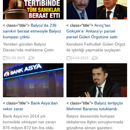
iddialarına ilişkin ana
aynı zamanda kararı onayan
soruşturmayı yürüten savcıya
Yargıtay 9. Daire Dairesi Başkan,
gönderildi.
üye ve yargıtay savcısını şikayet
etti.
< class="title">
Balyoz’da 236
< class="title">
Arınç’tan
sanıkın beraat etmesiyle Balyoz
Gökçek’e: Ankara’yı parsel
kumpası çöktü
parsel Gülen Örgütüne sattı
Yeniden görülen Balyoz
Kendisini Fethullah Gülen Örgüt
Davası’nda mahkeme Çetin
ile işbirliği yapmakla suçlayan
Doğan, Engin Alan, Özden
Melih Gökçek'e yanıt veren
31.03.2015
0
24.03.2015
0
Örnek, Dursun Çiçek, İbrahim
Hükümet Sözcüsü Bülent Arınç,
Fırtına’nın da aralarında
"Gökçek bu yapıya Ankara’yı
bulunduğu 236 sanık beraat etti.
parsel parsel satmıştır. Zengin
Mahkeme, 236 sanık için beraat
işadamlarına okul yaptırmıştır.
kararını "sanıkların yüklenen
Yurt yerleri sağlamıştır. Paralel
suçları işlediği sabit olmadığı"
Yapının kucağına oturuyor."
gerekçesiyle verdi.
dedi. Arınç ayrıca Gökçek'in
açıklamaları için "Terbiyesizce bir
< class="title">
Bank Asya’dan
< class="title">
Balyoz tertipçisi
açıklamadır. Benim görevden
rekor zarar
Mehmet Baransu tutuklandı
alınmamı isteyecek kadar
Bank Asya'nın 2014 yılı
Balyoz davasında kumpas
haysiyetli bir...
konsolide olmayan net zararı
iddialarına ilişkin soruşturmada
876 milyon 872 bin lira oldu.
gözaltına alınan gazeteci