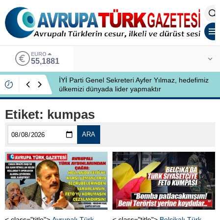
EURO
55,1881
İYİ Parti Genel Sekreteri Ayfer Yılmaz, hedefimiz
ülkemizi dünyada lider yapmaktır
Etiket:
kumpas
ARA
< class="title">
Avrupalı Türk
< class="title">
Belçikalı Türk