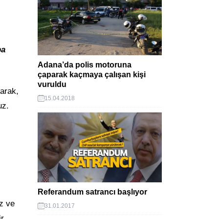
pa
Adana’da polis motoruna
çaparak kaçmaya çalışan kişi
vuruldu
arak,
15.04.2018
uz.
Referandum satrancı başlıyor
uz ve
31.01.2017
ir