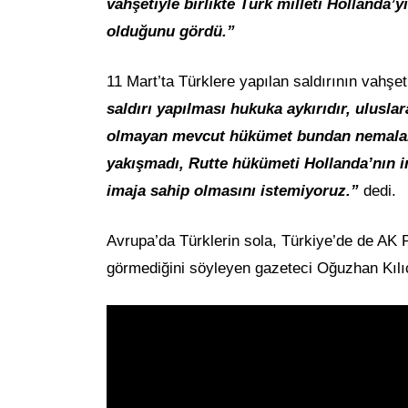
vahşetiyle birlikte Türk milleti Hollanda’y
olduğunu gördü.”
11 Mart’ta Türklere yapılan saldırının vahşe
saldırı yapılması hukuka aykırıdır, uluslar
olmayan mevcut hükümet bundan nemalanm
yakışmadı, Rutte hükümeti Hollanda’nın im
imaja sahip olmasını istemiyoruz.”
dedi.
Avrupa’da Türklerin sola, Türkiye’de de AK 
görmediğini söyleyen gazeteci Oğuzhan Kılıç, 