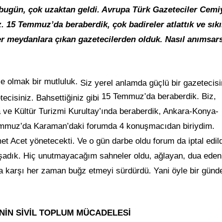
bugün, çok uzaktan geldi. Avrupa Türk Gazeteciler Cemi
 15 Temmuz’da beraberdik, çok badireler atlattık ve sıkı
er meydanlara çıkan gazetecilerden olduk. Nasıl anımsars
e olmak bir mutluluk.
Siz yerel anlamda güçlü bir gazetecisi
15 Temmuz’da beraberdik.
Biz,
tecisiniz. Bahsettiğiniz gibi
ve Kültür Turizmi Kurultay’ında beraberdik, Ankara-Konya-
 Temmuz’da Karaman’daki forumda 4 konuşmacıdan biriydim.
Acet yönetecekti. Ve o gün darbe oldu forum da iptal edild
aşadık. Hiç unutmayacağım sahneler oldu, ağlayan, dua eden
ra karşı her zaman buğz etmeyi sürdürdü. Yani öyle bir günd
NİN SİVİL TOPLUM MÜCADELESİ