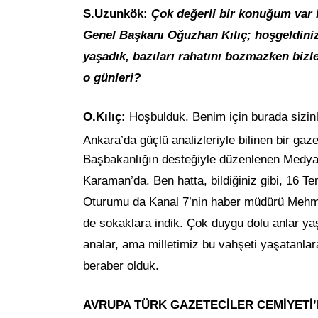
S.Uzunkök:
Çok değerli bir konuğum var 
Genel Başkanı Oğuzhan Kılıç; hoşgeldiniz.
yaşadık, bazıları rahatını bozmazken bizl
o günleri?
O.Kılıç:
Hoşbulduk. Benim için burada sizinl
Ankara’da güçlü analizleriyle bilinen bir gaze
Başbakanlığın desteğiyle düzenlenen Medya 
Karaman’da. Ben hatta, bildiğiniz gibi, 16
Oturumu da Kanal 7’nin haber müdürü Mehmet 
de sokaklara indik. Çok duygu dolu anlar y
analar, ama milletimiz bu vahşeti yaşatanla
beraber olduk.
AVRUPA TÜRK GAZETECİLER CEMİYETİ’