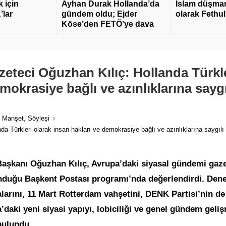
 için
Ayhan Durak Hollanda’da
İslam düşmanı
’lar
gündem oldu; Ejder
olarak Fethu
Köse’den FETÖ’ye dava
eteci Oğuzhan Kılıç: Hollanda Türkl
mokrasiye bağlı ve azınlıklarına saygı
,
Manşet
,
Söyleşi
 Türkleri olarak insan hakları ve demokrasiye bağlı ve azınlıklarına saygılı 
aşkanı Oğuzhan Kılıç, Avrupa’daki siyasal gündemi gaze
nduğu Başkent Postası programı’nda değerlendirdi. Dene
larını, 11 Mart Rotterdam vahşetini, DENK Partisi’nin de
aki yeni siyasi yapıyı, lobiciliği ve genel gündem geliş
bulundu.