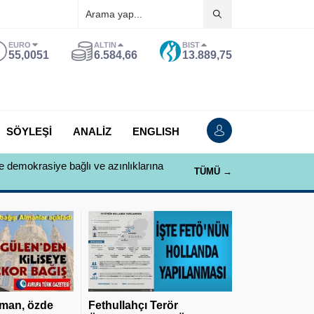
EURO
ALTIN
BIST
55,0051
6.584,66
13.889,75
SÖYLEŞİ
ANALİZ
ENGLISH
e demokrasiye bağlı ve azınlıklarına
TÜMÜ →
man, özde
Fethullahçı Terör