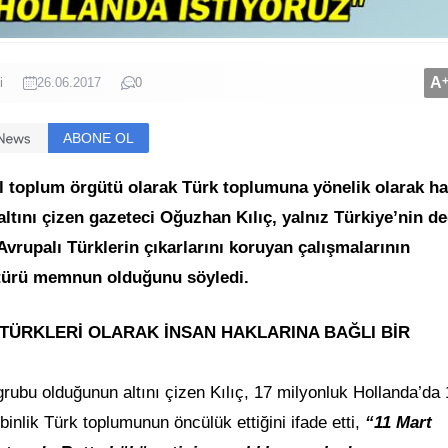
A
i
26.06.2017
0
ABONE OL
vil toplum örgütü olarak Türk toplumuna yönelik olarak h
altını çizen gazeteci Oğuzhan Kılıç, yalnız Türkiye’nin de
rupalı Türklerin çıkarlarını koruyan çalışmalarının
türü memnun olduğunu söyledi.
 TÜRKLERİ OLARAK İNSAN HAKLARINA BAĞLI BİR
grubu olduğunun altını çizen Kılıç, 17 milyonluk Hollanda’da 
nlik Türk toplumunun öncülük ettiğini ifade etti,
“11 Mart