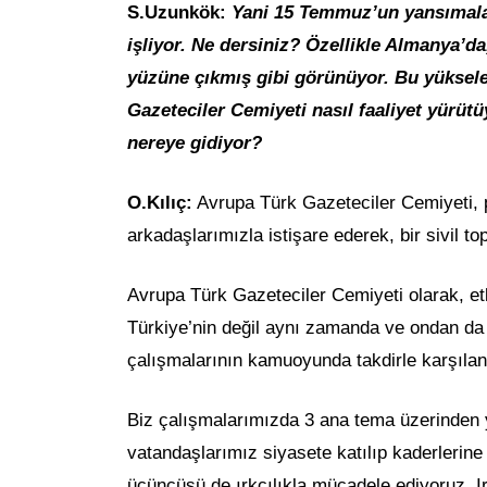
S.Uzunkök:
Yani 15 Temmuz’un yansımalar
işliyor. Ne dersiniz? Özellikle Almanya’da,
yüzüne çıkmış gibi görünüyor. Bu yüksele
Gazeteciler Cemiyeti nasıl faaliyet yürüt
nereye gidiyor?
O.Kılıç:
Avrupa Türk Gazeteciler Cemiyeti, p
arkadaşlarımızla istişare ederek, bir sivil 
Avrupa Türk Gazeteciler Cemiyeti olarak, etki
Türkiye’nin değil aynı zamanda ve ondan da 
çalışmalarının kamuoyunda takdirle karşıl
Biz çalışmalarımızda 3 ana tema üzerinden y
vatandaşlarımız siyasete katılıp kaderlerine 
üçüncüsü de ırkçılıkla mücadele ediyoruz. I