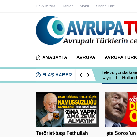
Hakkımızda
İlanlar
Mobil
Sitene Ekle
ANASAYFA
AVRUPA
AVRUPA TÜRK
Televizyonda konu
FLAŞ HABER
saygılı bir Holland
Terörist-başı Fethullah
İşte Soros’un