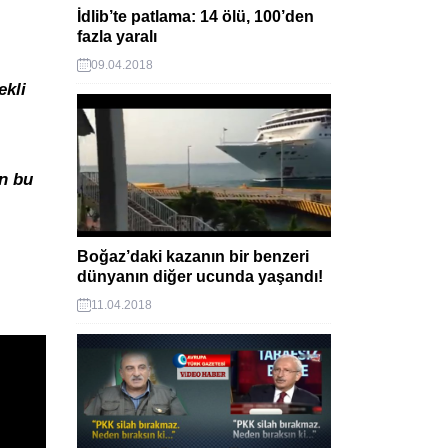
İdlib’te patlama: 14 ölü, 100’den
fazla yaralı
09.04.2018
ekli
ın bu
Boğaz’daki kazanın bir benzeri
dünyanın diğer ucunda yaşandı!
11.04.2018