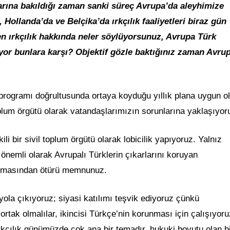
ına bakıldığı zaman sanki süreç Avrupa’da aleyhimize
 Hollanda’da ve Belçika’da ırkçılık faaliyetleri biraz gün
n ırkçılık hakkında neler söylüyorsunuz, Avrupa Türk
üyor bunlara karşı? Objektif gözle baktığınız zaman Avru
rogramı doğrultusunda ortaya koyduğu yıllık plana uygun ol
toplum örgütü olarak vatandaşlarımızın sorunlarına yaklaşıyor
li bir sivil toplum örgütü olarak lobicilik yapıyoruz. Yalnız
önemli olarak Avrupalı Türklerin çıkarlarını koruyan
anmasından ötürü memnunuz.
ola çıkıyoruz; siyasi katılımı teşvik ediyoruz çünkü
ortak olmalılar, ikincisi Türkçe’nin korunması için çalışıyor
rkçılık günümüzde çok ana bir temadır, hukuki boyutu olan b