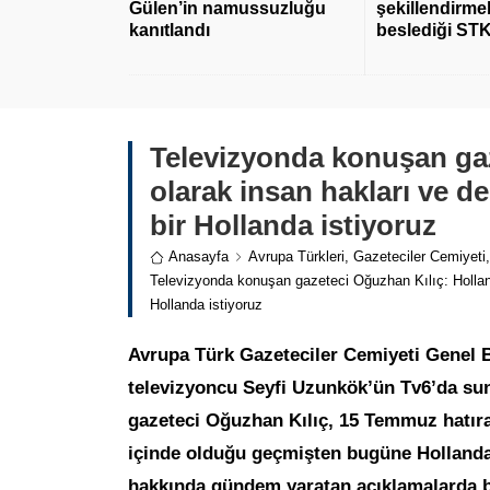
Gülen’in namussuzluğu
şekillendirmek
kanıtlandı
beslediği STK
Televizyonda konuşan gaz
olarak insan hakları ve de
bir Hollanda istiyoruz
Anasayfa
Avrupa Türkleri
,
Gazeteciler Cemiyeti
Televizyonda konuşan gazeteci Oğuzhan Kılıç: Hollanda
Hollanda istiyoruz
Avrupa Türk Gazeteciler Cemiyeti Genel B
televizyoncu Seyfi Uzunkök’ün Tv6’da su
gazeteci Oğuzhan Kılıç, 15 Temmuz hatıra
içinde olduğu geçmişten bugüne Hollanda’d
hakkında gündem yaratan açıklamalarda 