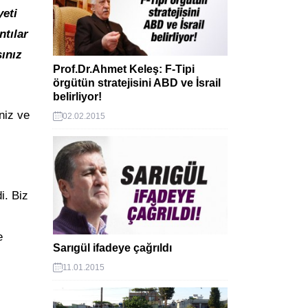
yeti
ntılar
ınız
Prof.Dr.Ahmet Keleş: F-Tipi
örgütün stratejisini ABD ve İsrail
belirliyor!
niz ve
02.02.2015
i. Biz
e
Sarıgül ifadeye çağrıldı
11.01.2015