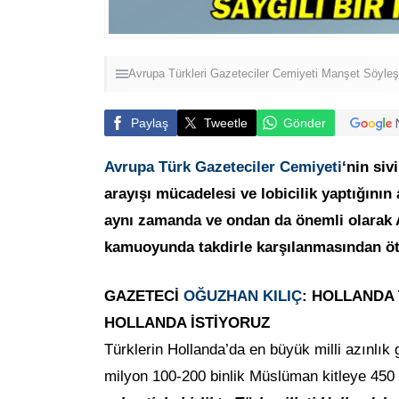
Avrupa Türkleri
Gazeteciler Cemiyeti
Manşet
Söyleş
Paylaş
Tweetle
Gönder
Avrupa Türk Gazeteciler Cemiyeti
‘nin si
arayışı mücadelesi ve lobicilik yaptığının 
aynı zamanda ve ondan da önemli olarak Av
kamuoyunda takdirle karşılanmasından ö
GAZETECİ
OĞUZHAN KILIÇ
: HOLLANDA
HOLLANDA İSTİYORUZ
Türklerin Hollanda’da en büyük milli azınlık 
milyon 100-200 binlik Müslüman kitleye 450 bi