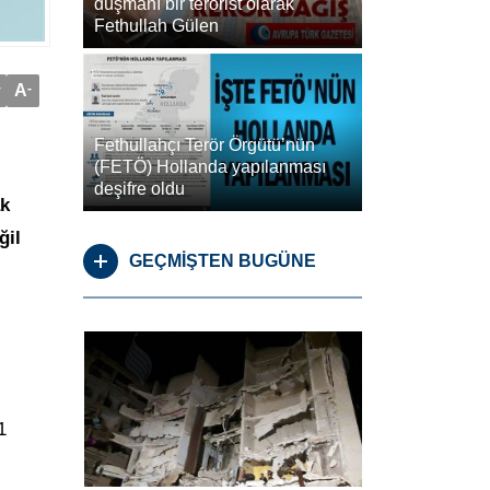
düşmanı bir terörist olarak
Fethullah Gülen
+
A
-
Fethullahçı Terör Örgütü’nün
(FETÖ) Hollanda yapılanması
deşifre oldu
ak
ğil
GEÇMİŞTEN BUGÜNE
1