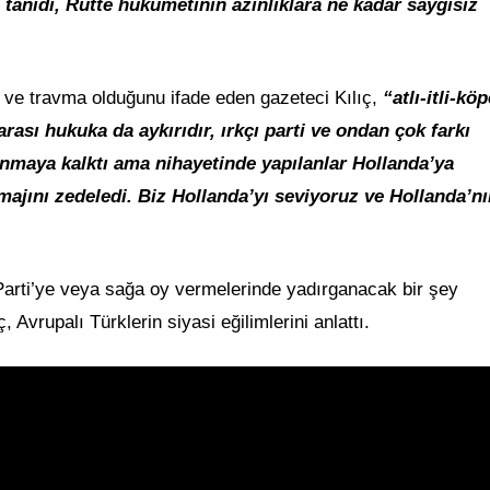
ı tanıdı, Rutte hükümetinin azınlıklara ne kadar saygısız
t ve travma olduğunu ifade eden gazeteci Kılıç,
“atlı-itli-köp
arası hukuka da aykırıdır, ırkçı parti ve ondan çok farkı
aya kalktı ama nihayetinde yapılanlar Hollanda’ya
ajını zedeledi. Biz Hollanda’yı seviyoruz ve Hollanda’n
Parti’ye veya sağa oy vermelerinde yadırganacak bir şey
Avrupalı Türklerin siyasi eğilimlerini anlattı.