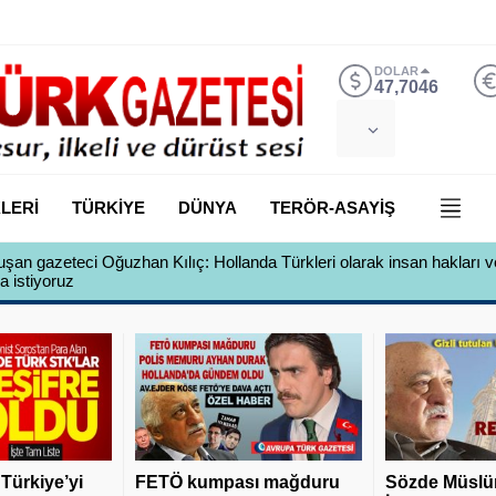
DOLAR
47,7046
LERİ
TÜRKİYE
DÜNYA
TERÖR-ASAYİŞ
şan gazeteci Oğuzhan Kılıç: Hollanda Türkleri olarak insan hakları v
a istiyoruz
 Türkiye’yi
FETÖ kumpası mağduru
Sözde Müslü