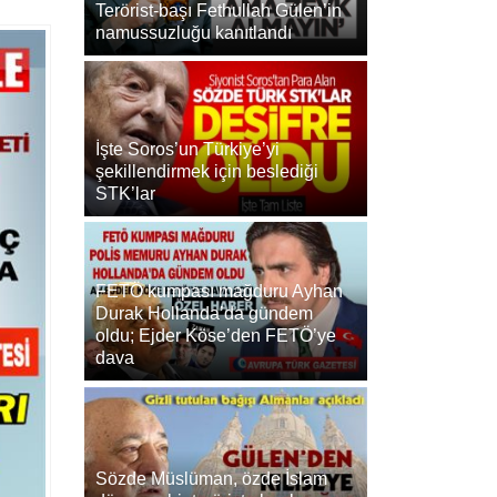
Terörist-başı Fethullah Gülen’in
namussuzluğu kanıtlandı
İşte Soros’un Türkiye’yi
şekillendirmek için beslediği
STK’lar
FETÖ kumpası mağduru Ayhan
Durak Hollanda’da gündem
oldu; Ejder Köse’den FETÖ’ye
dava
Sözde Müslüman, özde İslam