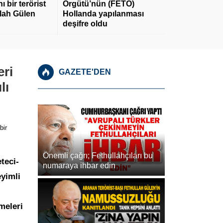
 bir terörist
Örgütü’nün (FETÖ)
llah Gülen
Hollanda yapılanması
deşifre oldu
eri
GAZETE'DEN
lı
bir
Önemli çağrı; Fethullahçıları bu
teci-
numaraya ihbar edin
yimli
meleri