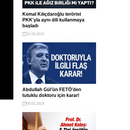
Kemal Kılıçdaroğlu terörist
PKK’yla aynı dili kullanmaya
başladı
22.09.2015
Abdullah Gül’ün FETÖ’den
tutuklu doktoru için karar!
06.02.2019