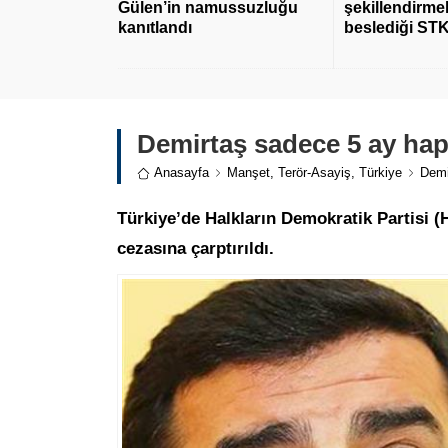
Gülen’in namussuzluğu
şekillendirmek
kanıtlandı
beslediği STK
Demirtaş sadece 5 ay hap
Anasayfa
Manşet
,
Terör-Asayiş
,
Türkiye
Demi
Türkiye’de Halkların Demokratik Partisi 
cezasına çarptırıldı.