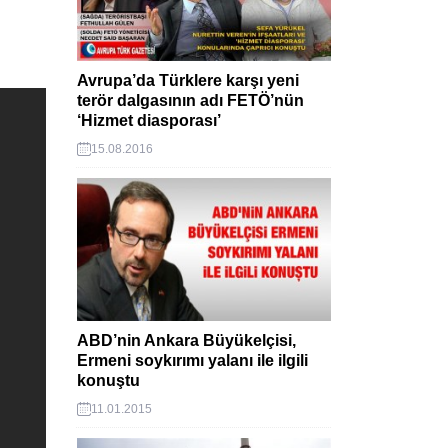
Avrupa’da Türklere karşı yeni
terör dalgasının adı FETÖ’nün
‘Hizmet diasporası’
15.08.2016
ABD’nin Ankara Büyükelçisi,
Ermeni soykırımı yalanı ile ilgili
konuştu
11.01.2015