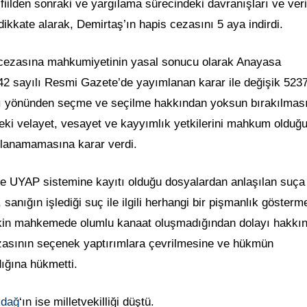
fiilden sonraki ve yargılama sürecindeki davranışları ve veri
dikkate alarak, Demirtaş’ın hapis cezasını 5 aya indirdi.
s cezasına mahkumiyetinin yasal sonucu olarak Anayasa
2 sayılı Resmi Gazete’de yayımlanan karar ile değişik 523
ı yönünden seçme ve seçilme hakkından yoksun bırakılmas
i velayet, vesayet ve kayyımlık yetkilerini mahkum olduğu
llanamamasına karar verdi.
ve UYAP sistemine kayıtı olduğu dosyalardan anlaşılan suça
r, sanığın işlediği suç ile ilgili herhangi bir pişmanlık göster
işkin mahkemede olumlu kanaat oluşmadığından dolayı hakkı
zasının seçenek yaptırımlara çevrilmesine ve hükmün
ığına hükmetti.
kdağ
‘ın ise milletvekilliği düştü.