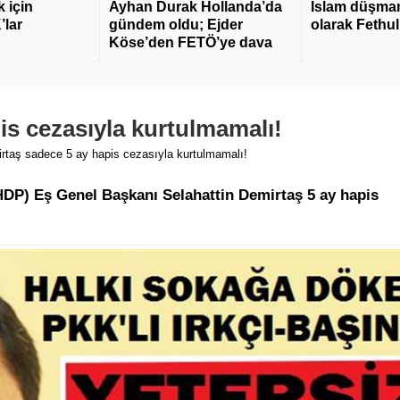
 için
Ayhan Durak Hollanda’da
İslam düşmanı
’lar
gündem oldu; Ejder
olarak Fethu
Köse’den FETÖ’ye dava
is cezasıyla kurtulmamalı!
rtaş sadece 5 ay hapis cezasıyla kurtulmamalı!
(HDP) Eş Genel Başkanı Selahattin Demirtaş 5 ay hapis