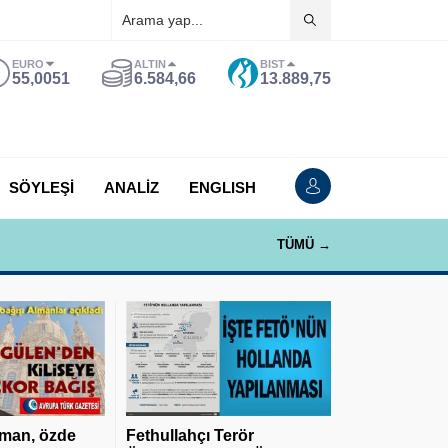
EURO
ALTIN
BIST
55,0051
6.584,66
13.889,75
SÖYLEŞİ
ANALİZ
ENGLISH
TÜMÜ →
man, özde
Fethullahçı Terör