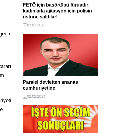
FETÖ için başörtüsü füruattır;
kadınlarla ajitasyon için polisin
üstüne saldılar!
07.03.2016
eçti.
ararı
am
Paralel devletten ananas
cumhuriyetine
02.02.2014
iyeti
ve