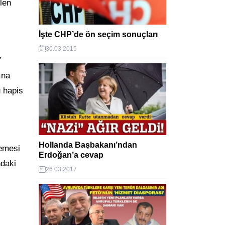
len
İşte CHP’de ön seçim sonuçları
30.03.2015
7
ına
 hapis
Hollanda Başbakanı’ndan
memesi
Erdoğan’a cevap
ndaki
26.03.2017