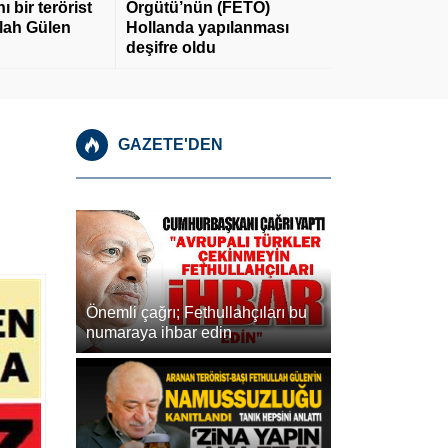
 bir terörist
Örgütü’nün (FETÖ)
llah Gülen
Hollanda yapılanması
deşifre oldu
GAZETE'DEN
Önemli çağrı; Fethullahçıları bu
numaraya ihbar edin