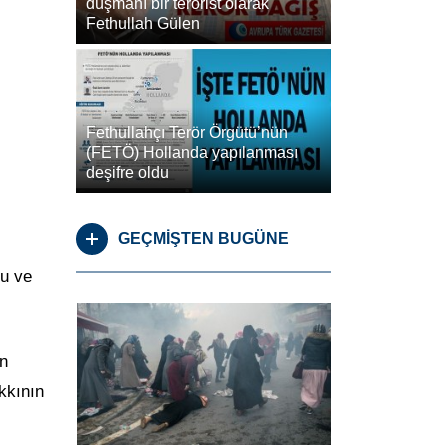
düşmanı bir terörist olarak
Fethullah Gülen
Fethullahçı Terör Örgütü’nün
(FETÖ) Hollanda yapılanması
deşifre oldu
GEÇMİŞTEN BUGÜNE
nu ve
ın
kkının