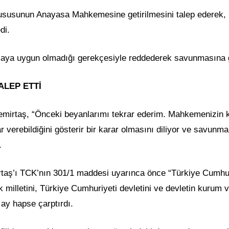
hususunun Anayasa Mahkemesine getirilmesini talep ederek,
di.
saya uygun olmadığı gerekçesiyle reddederek savunmasına g
ALEP ETTİ
mirtaş, “Önceki beyanlarımı tekrar ederim. Mahkemenizin k
r verebildiğini gösterir bir karar olmasını diliyor ve savunm
.
aş’ı TCK’nın 301/1 maddesi uyarınca önce “Türkiye Cumhur
milletini, Türkiye Cumhuriyeti devletini ve devletin kurum 
 ay hapse çarptırdı.