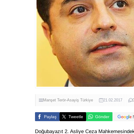
Manşet
Terör-Asayiş
Türkiye
21.02.2017
Paylaş
Tweetle
Gönder
Doğubayazıt 2. Asliye Ceza Mahkemesindeki