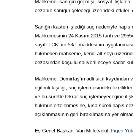
Mahkeme, sanığın geçmişi, sosyal ilişkileri, 
cezanın sanığın geleceği üzerindeki etkileri 
Sanığın kasten işlediği suç nedeniyle hapi
Mahkemesinin 24 Kasım 2015 tarih ve 29554
sayılı TCK’nın 53/1 maddesinin uygulanmas
hükmeden mahkeme, kendi alt soyu üzerindek
cezasından koşullu salıverilinceye kadar ku
Mahkeme, Demirtaş’ın adli sicil kaydından 
eğilimli kişiliği, suç işlenmesindeki özellikle
ve bu suretle tekrar suç işlemeyeceğine il
hükmün ertelenmesine, kısa süreli hapis ce
açıklanmasının geri bırakılmasına yer olmad
Eş Genel Başkan, Van Milletvekili
Figen Yü