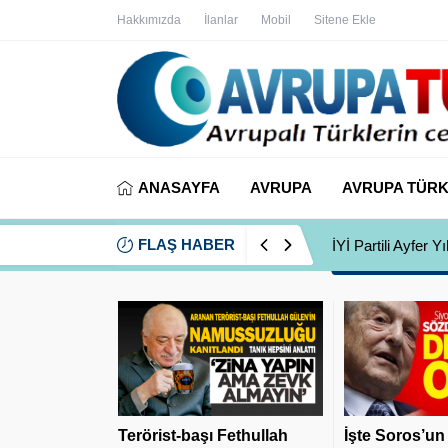
Hakkımızda
İlanlar
Mobil
Sitene Ekle
ANASAYFA
AVRUPA
AVRUPA TÜRK
FLAŞ HABER
İYİ Partili Ayfer
Terörist-başı Fethullah
İşte Soros’un