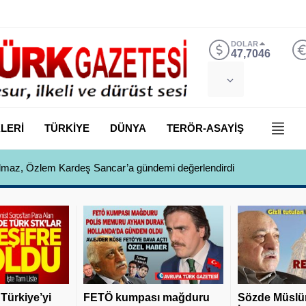
DOLAR
47,7046
LERİ
TÜRKİYE
DÜNYA
TERÖR-ASAYİŞ
 Yılmaz, Özlem Kardeş Sancar’a gündemi değerlendirdi
 Türkiye’yi
FETÖ kumpası mağduru
Sözde Müslü