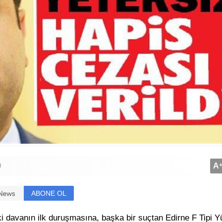
A
0
ABONE OL
 davanın ilk duruşmasına, başka bir suçtan Edirne F Tipi 