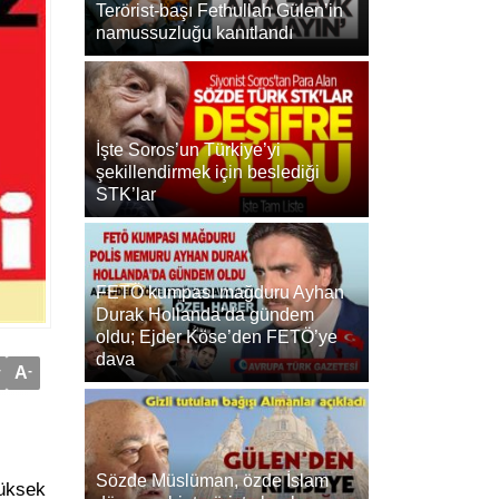
Terörist-başı Fethullah Gülen’in
namussuzluğu kanıtlandı
İşte Soros’un Türkiye’yi
şekillendirmek için beslediği
STK’lar
FETÖ kumpası mağduru Ayhan
Durak Hollanda’da gündem
oldu; Ejder Köse’den FETÖ’ye
dava
+
A
-
Sözde Müslüman, özde İslam
Yüksek