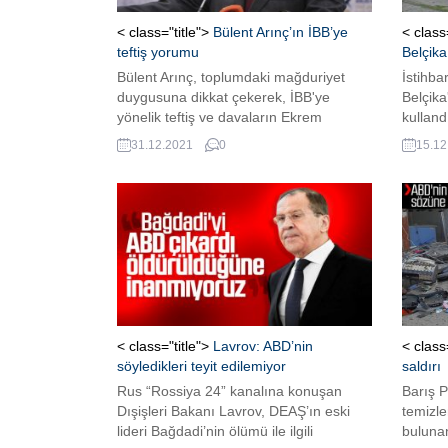
< class="title">
Bülent Arınç’ın İBB’ye
< class
teftiş yorumu
Belçika
Bülent Arınç, toplumdaki mağduriyet
İstihb
duygusuna dikkat çekerek, İBB'ye
Belçika
yönelik teftiş ve davaların Ekrem
kulland
İmamoğlu'nu daha da güçlendireceğini
gizleyi
31.12.2021
0
15.12
söyledi. ...
verilen
bildirdi.
< class="title">
Lavrov: ABD’nin
< class
söyledikleri teyit edilemiyor
saldırı
Rus “Rossiya 24” kanalına konuşan
Barış P
Dışişleri Bakanı Lavrov, DEAŞ’ın eski
temizle
lideri Bağdadi’nin ölümü ile ilgili
bulunan