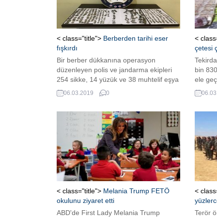
attı. Terör örgütü sempatizanları,
ellerinde YPG flamaları...
< class="title">
Berberden tarihi eser
< class
fışkırdı
çetesi ç
Bir berber dükkanına operasyon
Tekird
düzenleyen polis ve jandarma ekipleri
bin 830
254 sikke, 14 yüzük ve 38 muhtelif eşya
ele geç
olmak üzere 306 parça tarihi eser ele
kadın o
06.03.2019
0
06.03
geçirdi.
< class="title">
Melania Trump FETÖ
< class
okulunu ziyaret etti
yüzlerc
ABD'de First Lady Melania Trump
Terör 