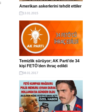
i
Amerikan askerlerini tehdit ettiler
13.01.2015
Temizlik sürüyor; AK Parti’de 34
kişi FETÖ’den ihraç edildi
08.01.2017