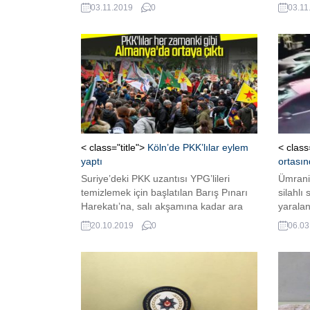
açıklamalarda bulundu. “ORDUMUZ
bomba 
03.11.2019
0
03.11
İLAVE BİLGİLER ÜZERİNDE
saldırı
ÇALIŞIYOR” Bağdadi’nin ölümü
kişi y
konusunda ABD’den farklı bir
SİVİLL
değerlendirme yapan Lavrov, “Bağdadi,
merkez
ABD’nin bir buluşuydu. Savunma
öğleden
Bakanlığımız Bağdadi hakkında bir
tarafın
açıklama yaptı. Bu konuda daha fazla
düzenl
bilgi istiyoruz. Ordumuz ilave...
gelen v
< class="title">
Köln’de PKK’lılar eylem
< class
yaptı
ortasın
Suriye’deki PKK uzantısı YPG’lileri
Ümrani
temizlemek için başlatılan Barış Pınarı
silahlı 
Harekatı’na, salı akşamına kadar ara
yaralan
verildi. PKK’LILAR ALMANYA’DA
yansıdı
20.10.2019
0
06.03
ORTAYA ÇIKTI Verilen arada kendilerini
besleyen Avrupa’da ortaya çıkan
PKK’lılar, meydanlara indi. Almanya
Köln’de eylem yapan PKK’lılar, “Türkiye
saldırılarına son versin” “Almanya
Türkiye’ye silah satmasın” diye slogan