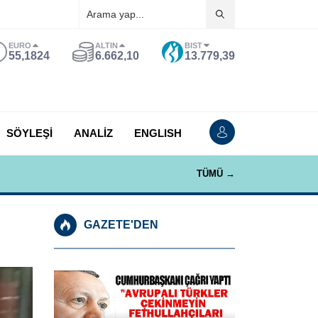
EURO
ALTIN
BIST
55,1824
6.662,10
13.779,39
SÖYLEŞİ
ANALİZ
ENGLISH
TÜMÜ →
GAZETE'DEN