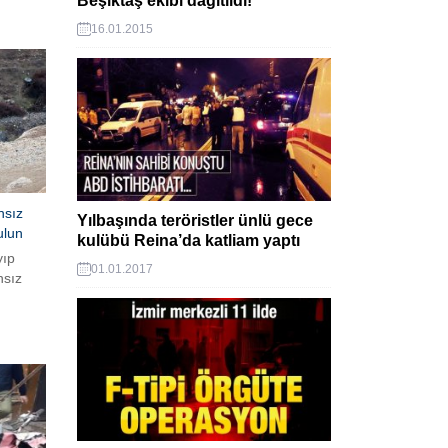
Beşiktaş ekibi dağıtıldı!
öristler
a
16.01.2015
upa’ya
ekler
ler.
ler.”
 durumda
lirtti.
nsız
Yılbaşında teröristler ünlü gece
ulun
kulübü Reina’da katliam yaptı
yıp
01.01.2017
nsız