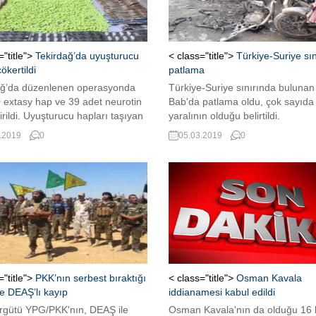
="title">
Tekirdağ’da uyuşturucu
< class="title">
Türkiye-Suriye sı
ökertildi
patlama
ağ’da düzenlenen operasyonda
Türkiye-Suriye sınırında bulunan
 extasy hap ve 39 adet neurotin
Bab'da patlama oldu, çok sayıda
irildi. Uyuşturucu hapları taşıyan
yaralının olduğu belirtildi.
togarda kıskıvrak yakalandı.
.2019
0
05.03.2019
0
="title">
PKK’nın serbest bıraktığı
< class="title">
Osman Kavala
e DEAŞ’lı kayıp
iddianamesi kabul edildi
örgütü YPG/PKK'nın, DEAŞ ile
Osman Kavala'nın da olduğu 16 k