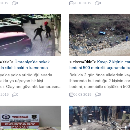
yüklü araçla düzenlenen
toplantısı düzenledi. “Yabancı ter
.2019
0
20.10.2019
0
da 13 sivil hayatını kaybetti, 23
Irak’ta saldırı düzenlediyse orad
aralandı. TERÖRİSTLER
yargılanacaklar. Eğer bunlar Avr
ERİ HEDEF ALDI Tel Abyad kent
gelmek istiyorsa Türkiye’ye gidec
inde bulunan pazar yerinde
ve Türkiye’den Fransa’ya gelecek
 sonra PKK/YPG’li teröristler
Başka yollarla Fransa’ya gelemez
dan bomba yüklü araçla saldırı
ifadelerini kullanan Macron, bu
endi. Büyük gürültüyle meydana
Türkiye’nin senelerdir yaptığı gibi
e...
kendilerine bildirmesi gerektiğini be
Macron,...
="title">
Ümraniye’de sokak
< class="title">
Kayıp 2 kişinin ca
da silahlı saldırı kamerada
bedeni 500 metrelik uçurumda b
ye’de yolda yürüdüğü sırada
Bolu’da 2 gün önce ailelerinin ka
saldırıya uğrayan bir kişi
ihbarında bulunduğu 2 kişinin ca
dı. Olay anı güvenlik kamerasına
bedeni, otomobille düştükleri 500
.
metrelik uçurumda bulundu.
.2019
0
06.03.2019
0