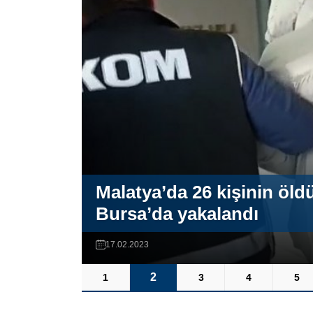
Malatya’da 26 kişinin öld
Bursa’da yakalandı
17.02.2023
2
1
3
4
5