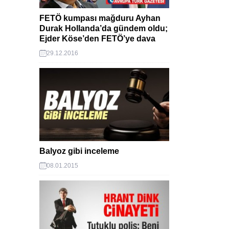
FETÖ kumpası mağduru Ayhan
Durak Hollanda’da gündem oldu;
Ejder Köse’den FETÖ’ye dava
29.12.2016
Balyoz gibi inceleme
08.01.2015