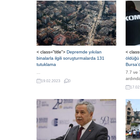
< class="title">
Depremde yıkılan
< class
binalarla ilgili soruşturmalarda 131
öldüğü 
tutuklama
Bursa’
...
7.7 ve
ardında
19.02.2023
0
dairelik
17.02
başkan
gözaltın