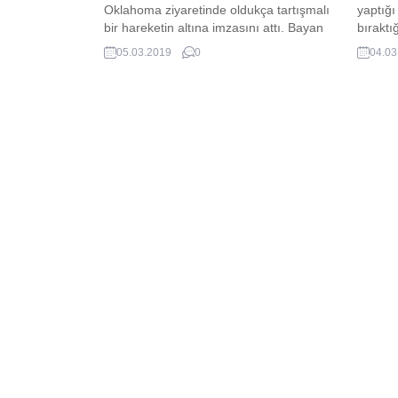
Oklahoma ziyaretinde oldukça tartışmalı
yaptığ
bir hareketin altına imzasını attı. Bayan
bıraktı
Trump Charter School adı verilen FETÖ
ulaşmal
05.03.2019
0
04.03
okullarından birini ziyaret etti.
DEAŞ'lı