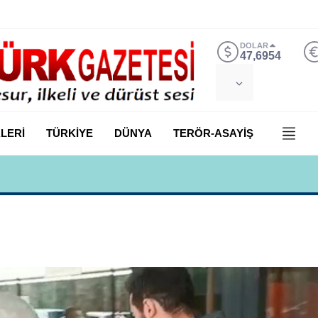
DOLAR
47,6954
LERİ
TÜRKİYE
DÜNYA
TERÖR-ASAYİŞ
 Yılmaz, Özlem Kardeş Sancar’a gündemi değerlendirdi