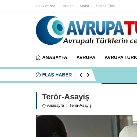
Hakkımızda
İlanlar
Mobil
Sitene Ekle
ANASAYFA
AVRUPA
AVRUPA TÜRK
FLAŞ HABER
İYİ Partili Ayfer
Terör-Asayiş
Anasayfa
Terör-Asayiş