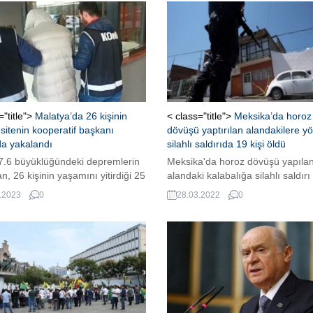
="title">
Malatya’da 26 kişinin
< class="title">
Meksika’da horoz
sitenin kooperatif başkanı
dövüşü yaptırılan alandakilere yö
da yakalandı
silahlı saldırıda 19 kişi öldü
 7.6 büyüklüğündeki depremlerin
Meksika'da horoz dövüşü yapılan
n, 26 kişinin yaşamını yitirdiği 25
alandaki kalabalığa silahlı saldırı
 Bulutlar Sitesi'nin kooperatif
gerçekleştirildi. Saldırı nedeniyle 
.2023
0
28.03.2022
0
ı A.A., Bursa'da yakalanarak
hayatını kaybederken onlarca kiş
a alındı. ...
yaralandı.Devamı için tıklayınız ..