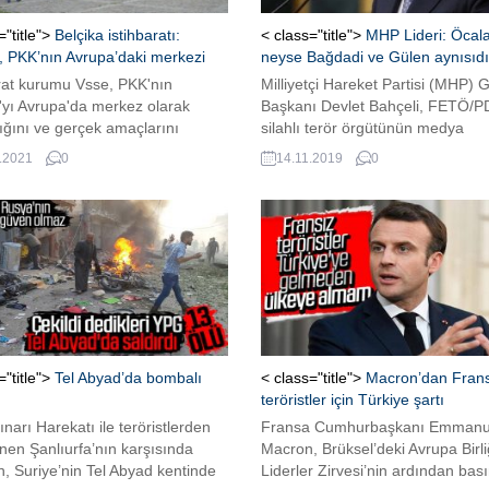
="title">
Belçika istihbaratı:
< class="title">
MHP Lideri: Öcal
, PKK’nın Avrupa’daki merkezi
neyse Bağdadi ve Gülen aynısıdı
arat kurumu Vsse, PKK'nın
Milliyetçi Hareket Partisi (MHP) 
'yı Avrupa'da merkez olarak
Başkanı Devlet Bahçeli, FETÖ/
ığını ve gerçek amaçlarını
silahlı terör örgütünün medya
p sahte isimlerle sivil topluma
yapılanmasına ilişkin davayla ilgili
.2021
0
14.11.2019
0
 desteklerden faydalandığını
açıklama yaptı. Bahçeli açıklama
FETÖ’nün uzun yıllar boyunca si
sistematik şekilde devlet ve topl
hayatının hücrelerine kadar nüfu
ettiğini, Türk ve İslam düşmanlığ
hem maşası hem de ihanet mark
haline geldiğini...
="title">
Tel Abyad’da bombalı
< class="title">
Macron’dan Frans
teröristler için Türkiye şartı
ınarı Harekatı ile teröristlerden
Fransa Cumhurbaşkanı Emmanu
nen Şanlıurfa’nın karşısında
Macron, Brüksel’deki Avrupa Birli
, Suriye’nin Tel Abyad kentinde
Liderler Zirvesi’nin ardından bas