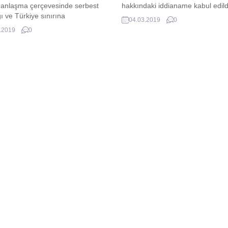
ı anlaşma çerçevesinde serbest
hakkındaki iddianame kabul edild
ğı ve Türkiye sınırına
04.03.2019
0
arının önü açılan yüzlerce
.2019
0
nın akıbeti bilinmiyor.