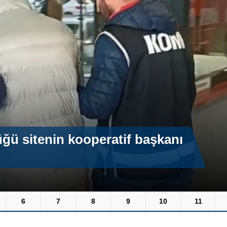
üğü sitenin kooperatif başkanı
6
7
8
9
10
11