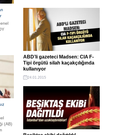
an
r
Genel
PDY
 yazılı
sında,
nsi ve
ABD’li gazeteci Madsen: CIA F-
um
Tipi örgütü silah kaçakçılığında
z
kullanıyor
ının
ası
24.01.2015
ız
el
ği (AB)
ın