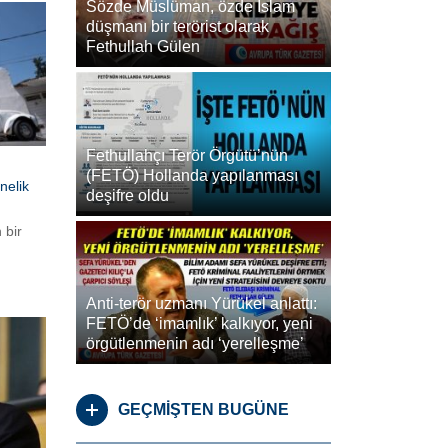
Sözde Müslüman, özde İslam
düşmanı bir terörist olarak
Fethullah Gülen
Fethullahçı Terör Örgütü’nün
(FETÖ) Hollanda yapılanması
nelik
deşifre oldu
 bir
19 kişi
i
Anti-terör uzmanı Yürükel anlattı:
.
FETÖ’de ‘imamlık’ kalkıyor, yeni
örgütlenmenin adı ‘yerelleşme’
GEÇMİŞTEN BUGÜNE