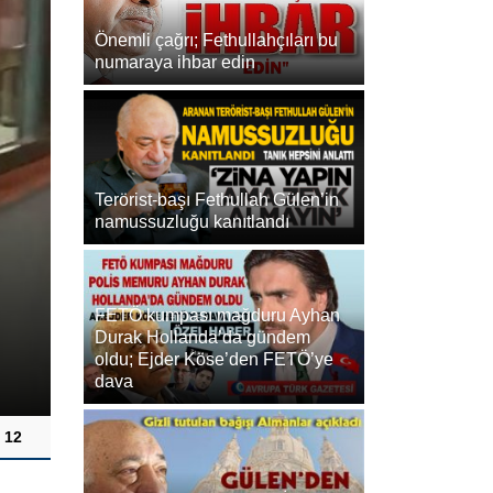
Önemli çağrı; Fethullahçıları bu
numaraya ihbar edin
Terörist-başı Fethullah Gülen’in
namussuzluğu kanıtlandı
Meksika’da horoz dövüşü yaptır
FETÖ kumpası mağduru Ayhan
yönelik silahlı saldırıda 19 kişi 
Durak Hollanda’da gündem
oldu; Ejder Köse’den FETÖ’ye
dava
28.03.2022
12