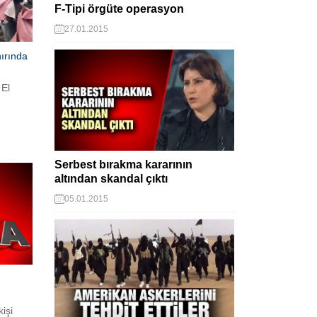
F-Tipi örgüte operasyon
27.01.2015
nırında
 El
Serbest bırakma kararının
altından skandal çıktı
05.01.2015
işi