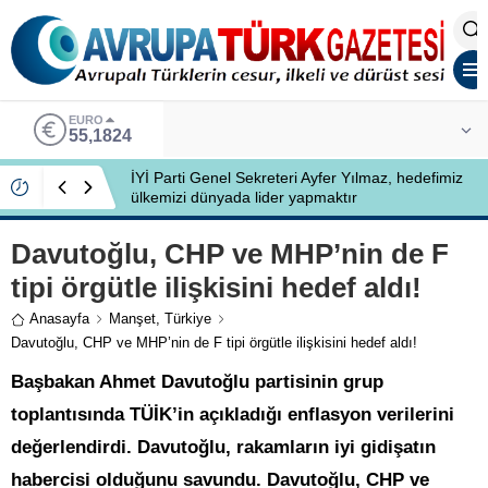
EURO
55,1824
İYİ Parti Genel Sekreteri Ayfer Yılmaz, hedefimiz
ülkemizi dünyada lider yapmaktır
Davutoğlu, CHP ve MHP’nin de F
tipi örgütle ilişkisini hedef aldı!
Anasayfa
Manşet
,
Türkiye
Davutoğlu, CHP ve MHP’nin de F tipi örgütle ilişkisini hedef aldı!
Başbakan Ahmet Davutoğlu partisinin grup
toplantısında TÜİK’in açıkladığı enflasyon verilerini
değerlendirdi. Davutoğlu, rakamların iyi gidişatın
habercisi olduğunu savundu. Davutoğlu, CHP ve