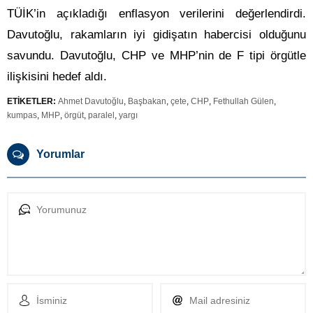
TÜİK’in açıkladığı enflasyon verilerini değerlendirdi.
Davutoğlu, rakamların iyi gidişatın habercisi olduğunu
savundu. Davutoğlu, CHP ve MHP’nin de F tipi örgütle
ilişkisini hedef aldı.
ETİKETLER:
Ahmet Davutoğlu
,
Başbakan
,
çete
,
CHP
,
Fethullah Gülen
,
kumpas
,
MHP
,
örgüt
,
paralel
,
yargı
Yorumlar