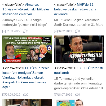
< class="title">
Almanya,
< class="title">
MHP’de 32
Türkiye’yi ‘yüksek riskli bölgeler’
belediye başkan adayı daha
listesinden çıkarıyor
açıklandı
Almanya COVID-19 salgını
MHP Genel Başkan Yardımcısı
nedeniyle "yüksek riskli bölge"
Sadir Durmaz, partisinin 31 Mart
ilan ettiği 62 ülkeyi bu
2019 Mahalli İdareler Seçimleri
02.03.2022
0
06.02.2019
0
kapsamdan çıkarma kararı aldı.
için kesinleşen 32 belediye
...
başkan adayını daha kamuoyu
ile paylaştı.
< class="title">
FETÖ’nün zehir
< class="title">
13 FETÖ teröristi
kusan ‘zift medyası’ Zaman
tutuklandı
Vandaag Hollandaca olarak
15 Temmuz günü yeltenilen
Avrupalı Türklere nasıl savaş
darbe girişiminde emir komutayı
açtı?
gerçekleştirdikleri iddia edilen 13
Sosyal-Antropolog Sefa Yürükel,
general, tutuklanarak askeri
04.09.2016
0
18.07.2016
0
'zift medyası' olarak anılan
cezaevine konuldu. Tutuklanan
FETÖ'nün Hollandaca yayın
generaller arasında 15 temmuz