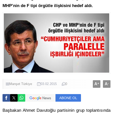
MHP’nin de F tipi örgütle ilişkisini hedef aldı.
A
+
A
-
Manşet
Türkiye
03.02.2015
0
ABONE OL
Başbakan Ahmet Davutoğlu partisinin grup toplantısında