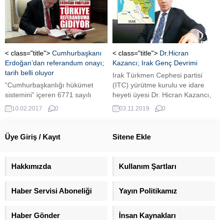
yapan Zaman Vandaag'ın son
gecesi bir televizyon kanalına
dönemde saçtığı zehir olarak
bağlanıp darbeci askerlere
değerlendiren Türk insanını
kışlalarınıza dönün çağrısı
hedef seçmesinin arkasındaki
yapan Korgeneral Erdal Öztürk
sosyolojik ve sosyo-psikolojik
de var. Darbe girişimi sonrası
arka planı AVRUPA TÜRK
hakkında yakalama kararı
< class="title">
Cumhurbaşkanı
< class="title">
Dr.Hicran
GAZETESİ'ne açıkladı. Yürükel
verilen Öztürk, Bursa’nın İnegöl
Erdoğan’dan referandum onayı;
Kazancı; Irak Genç Devrimi
söyleşide, FETÖ'nün daha önce
ilçesinde köfte...
tarih belli oluyor
Irak Türkmen Cephesi partisi
dikkat çekmeyen yönlerini
“Cumhurbaşkanlığı hükümet
(ITC) yürütme kurulu ve idare
açıkladı.
sistemini” içeren 6771 sayılı
heyeti üyesi Dr. Hicran Kazancı,
Türkiye Cumhuriyeti
AVRUPA TÜRK GAZETESİ’ne
10.02.2017
0
03.11.2019
0
Anayasasında Değişiklik
yaptığı açıklamada gündeme
Yapılması Hakkında Kanun,
dair değerlendirmelerde
Cumhurbaşkanı Erdoğan
bulundu.
Üye Giriş / Kayıt
Sitene Ekle
tarafından, halkoyuna sunulmak
üzere yayımlanması için
Başbakanlığa gönderildi.
Hakkımızda
Kullanım Şartları
Haber Servisi Aboneliği
Yayın Politikamız
Haber Gönder
İnsan Kaynakları