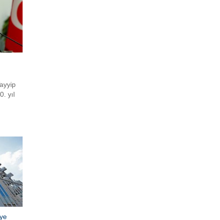
ayyip
. yıl
ye