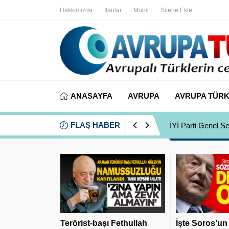
Hakkımızda
İlanlar
Mobil
Sitene Ekle
ANASAYFA
AVRUPA
AVRUPA TÜRK
FLAŞ HABER
İYİ Partili Ayfer
Terörist-başı Fethullah
İşte Soros’un