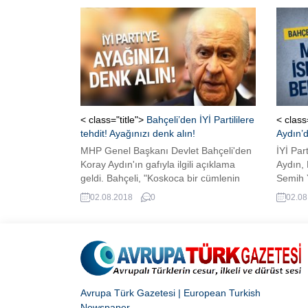
ile ilgili sözlerine sert yanıt verdi.
< class="title">
Bahçeli’den İYİ Partililere
< class
tehdit! Ayağınızı denk alın!
Aydın’d
MHP Genel Başkanı Devlet Bahçeli'den
İYİ Par
Koray Aydın'ın gafıyla ilgili açıklama
Aydın,
geldi. Bahçeli, "Koskoca bir cümlenin
Semih Y
içerisinde gaf olmaz. Bunun altından İYİ
Bahçeli
02.08.2018
0
02.08
Parti kalkamaz. Herkes ayağını denk
gösterd
alsın." ifadelerin kullandı.
Ona böy
almayın
Avrupa Türk Gazetesi | European Turkish
Newspaper