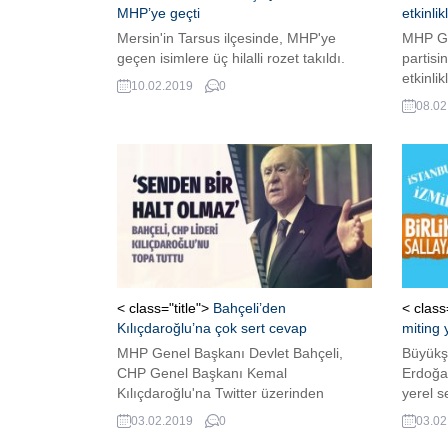
MHP’ye geçti
etkinli
Mersin'in Tarsus ilçesinde, MHP'ye
MHP Ge
geçen isimlere üç hilalli rozet takıldı.
partisi
etkinli
10.02.2019
0
Genel B
08.02
kutlam
Ulusla
Merkezi
öğrenil
< class="title">
Bahçeli’den
< class
Kılıçdaroğlu’na çok sert cevap
miting
MHP Genel Başkanı Devlet Bahçeli,
Büyükş
CHP Genel Başkanı Kemal
Erdoğan
Kılıçdaroğlu'na Twitter üzerinden
yerel s
yüklendi. Bahçeli tweetlerinde, CHP
edecek
03.02.2019
0
03.02
Lideri Kemal Kılıçdaroğlu'nun milliyetçilik