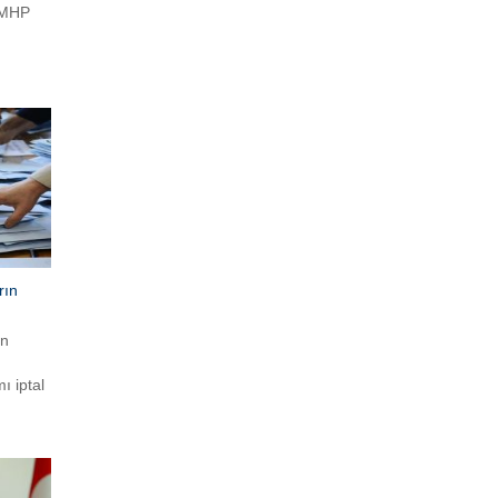
n MHP
asında
österdi.
’yi
p
’
e
rın
ın
ı iptal