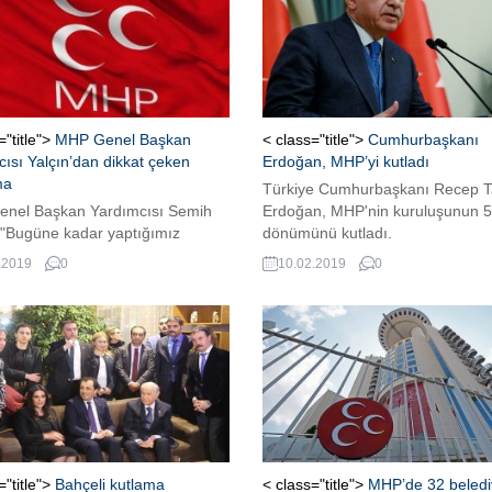
="title">
MHP Genel Başkan
< class="title">
Cumhurbaşkanı
ısı Yalçın’dan dikkat çeken
Erdoğan, MHP’yi kutladı
ma
Türkiye Cumhurbaşkanı Recep T
nel Başkan Yardımcısı Semih
Erdoğan, MHP'nin kuruluşunun 50
 "Bugüne kadar yaptığımız
dönümünü kutladı.
yı, bu hafta iki parti lideri tekrar
.2019
0
10.02.2019
0
ek. Şer ittifakının ön plana
her ili, her noktayı tekrar
ndireceğiz.ÿ Mesela Iğdır
 verebiliriz. Bu gibi yerler tekrar
geçirilecektir" dedi.
="title">
Bahçeli kutlama
< class="title">
MHP’de 32 beledi