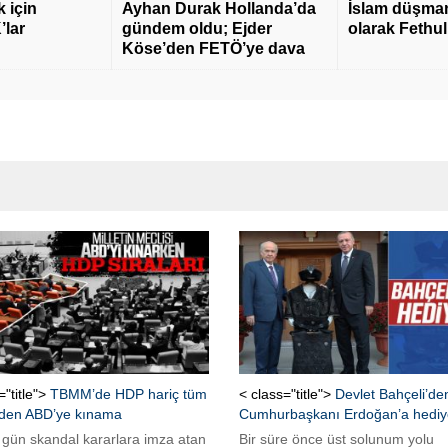
 için
Ayhan Durak Hollanda’da
İslam düşmanı
’lar
gündem oldu; Ejder
olarak Fethu
Köse’den FETÖ’ye dava
="title">
TBMM’de HDP hariç tüm
< class="title">
Devlet Bahçeli’de
erden ABD’ye kınama
Cumhurbaşkanı Erdoğan’a hediy
 gün skandal kararlara imza atan
Bir süre önce üst solunum yolu