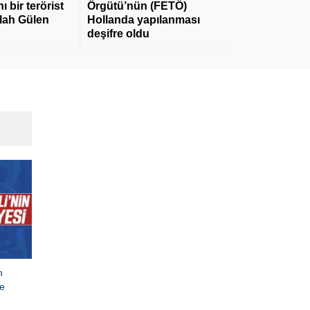
 bir terörist
Örgütü’nün (FETÖ)
llah Gülen
Hollanda yapılanması
deşifre oldu
n
e