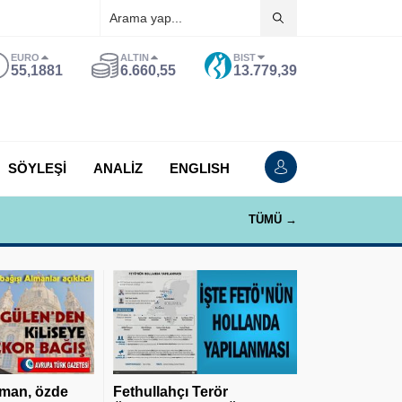
EURO
ALTIN
BIST
55,1881
6.660,55
13.779,39
SÖYLEŞİ
ANALİZ
ENGLISH
TÜMÜ →
man, özde
Fethullahçı Terör