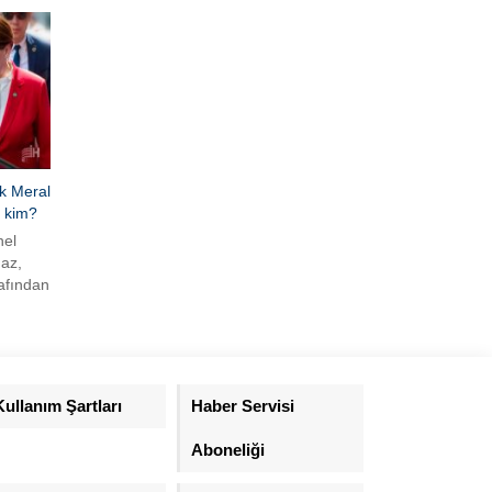
k Meral
m kim?
nel
az,
afından
ki isim
 çevresi
rti
Kullanım Şartları
Haber Servisi
de
ydın’ı
Aboneliği