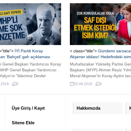
="title">
İYİ Partili Koray
< class="title">
Gündemi sarsaca
an ‘Bahçeli’ gafı açıklaması
Akşener iddiası! Hedefindeki isi
ti Genel Başkan Yardımcısı Koray
Muhafazakar Yükseliş Partisi Ge
 MHP Genel Başkan Yardımcısı
Başkanı (MYP) Ahmet Reyiz Yılm
alçın'ın "liderimiz Devlet
Meral Akşener'in Koray Aydın tar
" gafı açıklamalarına tepki
ortaya konulan teşkilat başarısını
.2018
0
02.08.2018
0
i. Aydın; ''Onun görevi mikserlik.
kabullenemediğini
le bir görev yüklenmiş. Ciddiye
söyleyerek,"Akşener'in hedefinde
" dedi.
Koray Aydın'dır. Kendisi ve yakın
Kocaeli ile İzmir ekibi alınacak pa
Üye Giriş / Kayıt
Hakkımızda
yardımı başta olmak üzere parti 
kontrolü elde tutmak için Koray A
Sitene Ekle
saf dışı etmek istiyorlar....