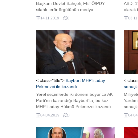
Başkanı Devlet Bahçeli, FETÖ/PDY
ABD, 19
silahlı terör örgütünün medya
olarak 
yapılanmasına ilişkin davayla ilgili yazılı
sonra T
14.11.2019
0
03.11
açıklama yaptı. Bahçeli açıklamasında,
çıkartm
FETÖ’nün uzun yıllar boyunca sinsi ve
Temsilc
sistematik şekilde devlet ve toplum
olaylar
hayatının hücrelerine kadar nüfuz
karar 
ettiğini, Türk ve İslam düşmanlığının
partil
hem maşası hem de ihanet markası
SOYSU
haline geldiğini...
TBMM B
< class="title">
Bayburt MHP’li aday
< class
Pekmezci ile kazandı
sonuçlar
Yerel seçimlerde iki dönem boyunca AK
Milliye
Parti'nin kazandığı Bayburt'ta, bu kez
Yardım
MHP'li aday Hükmü Pekmezci kazandı.
sonuçlar
hakkınd
04.04.2019
0
04.04