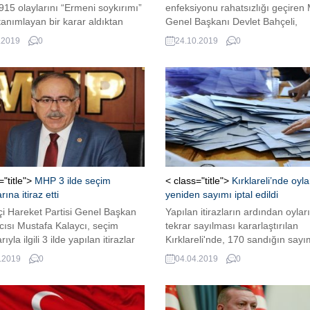
15 olaylarını “Ermeni soykırımı”
enfeksiyonu rahatsızlığı geçire
tanımlayan bir karar aldıktan
Genel Başkanı Devlet Bahçeli,
ürkiye’ye karşı yaptırım yasaları
Cumhurbaşkanı Recep Tayyip
.2019
0
24.10.2019
0
ıştı. Başkanlık Tezkeresi ile ABD
Erdoğan’a, kendisini ziyareti sır
iler Meclisi’nden geçen, 1915
bahçesindeki klasik otomobilini g
ını ‘soykırım’ olarak kabul eden
Cumhurbaşkanı Erdoğan, Bahçeli
kınandı. TBMM’de HDP hariç tüm
ziyaret etti HAKAN KAFTANI
erden ABD’ye kınama “SİYASETİ
Görüşmenin sonunda Bahçeli
ZLAŞTIRAN GİRİŞİMLER”
tarafından Cumhurbaşkanı Rece
aşkanı Mustafa...
Tayyip Erdoğan’a, ‘Hakan kaftanı
takdim edildi. Devlet Bahçeli’den
Cumhurbaşkanı Erdoğan’a hediy
="title">
MHP 3 ilde seçim
< class="title">
Kırklareli’nde oyla
ına itiraz etti
yeniden sayımı iptal edildi
tçi Hareket Partisi Genel Başkan
Yapılan itirazların ardından oylar
cısı Mustafa Kalaycı, seçim
tekrar sayılması kararlaştırılan
ıyla ilgili 3 ilde yapılan itirazlar
Kırklareli'nde, 170 sandığın sayım
a bilgi verdi.
edildi.
.2019
0
04.04.2019
0