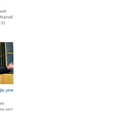
adir
Mahalli
 32
kamuoyu
ğlu yine
li,
na sert
i körün