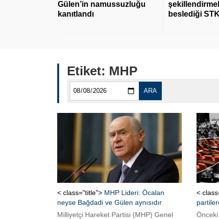
Gülen’in namussuzluğu
şekillendirmek
kanıtlandı
beslediği STK
Etiket:
MHP
ARA
< class="title">
MHP Lideri: Öcalan
< class
neyse Bağdadi ve Gülen aynısıdır
partil
Milliyetçi Hareket Partisi (MHP) Genel
Önceki