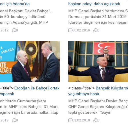
kleri için Adana’da
başkan adayı daha açıklandı
nel Başkanı Devlet Bahçeli,
MHP Genel Başkan Yardımcısı S
nin 50. kuruluş yıl dönümü
Durmaz, partisinin 31 Mart 2019 
kleri için Adana'ya gitti. MHP
İdareler Seçimleri için kesinleşen
aşkanı Bahçeli'nin, yarın
belediye başkan adayını daha 
.2019
0
06.02.2019
0
anın yapılacağı TÜYAP Adana
ile paylaştı.
rarası Fuar ve Kongre
'nde partililere sesleneceği
di.
="title">
Erdoğan ile Bahçeli ortak
< class="title">
Bahçeli: Kılıçdaro
 yapacak
yaş tahtaya bastı
ehirlerde Cumhurbaşkanı
MHP Genel Başkanı Devlet Bahçe
 ile MHP lideri Bahçeli, 31 Mart
CHP Genel Başkanı Kılıçdaroğlu’
eçimleri için bir arada halka hitap
tepki göstererek, “Sayın
.
Kılıçdaroğlu’nun milliyetçilik tarif
.2019
0
03.02.2019
0
fil tarifine tamamıyla uyar” dedi.