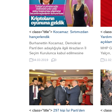
< class="title">
Kocamaz: Sırtımızdan
< class
hançerlendik
Yardımc
açıkla
Burhanettin Kocamaz, Demokrat
Parti'den adaylığıyla ilgili itirazların İl
MHP Ge
Seçim Kurulunca kabul edilmesine
Yalçın,
ilişkin, "En son kararı YSK verecek ama
uzlaşma
04.03.2019
0
11.02
yine birilerinin kripto oyunlarına geldik"
görüşec
dedi.
çıktığı 
değerle
örneğini
gözden 
< class="title">
297 kişi İyi Parti’den
< class