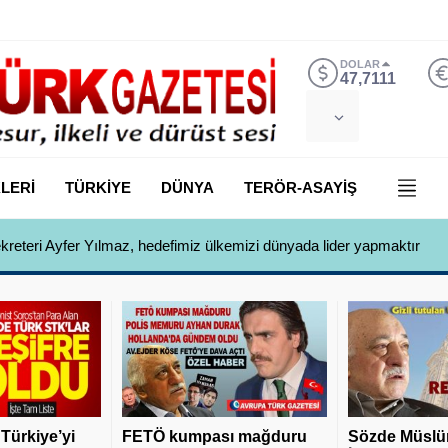
DOLAR
47,7111
LERİ
TÜRKİYE
DÜNYA
TERÖR-ASAYİŞ
 Yılmaz, Özlem Kardeş Sancar’a gündemi değerlendirdi
 Türkiye’yi
FETÖ kumpası mağduru
Sözde Müslü