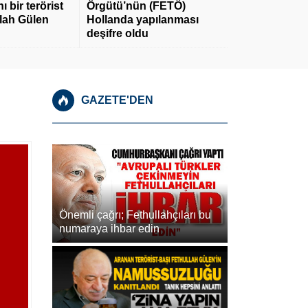
 bir terörist
Örgütü’nün (FETÖ)
llah Gülen
Hollanda yapılanması
deşifre oldu
GAZETE'DEN
Önemli çağrı; Fethullahçıları bu
numaraya ihbar edin