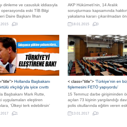
ı dinleme ve casusluk iddiasıyla
AKP Hükümeti’nin, 14 Aralık
 operasyonda eski TİB Bilgi
soruşturması kapsamında hakkı
eri Daire Başkanı İlhan
yakalama kararı çıkarılmadan ö
ğlu, çıkarıldığı nöbetçi
Fethullah Gülen için “arka kapı”
.2015
0
18.01.2015
0
ede tutuklandı. Böylece
diplomasisini devreye soktuğu, 
rmada tutuklu sayısı 5'e
ABD yönetiminin, Gülen’in iadesi
i.
konusunda Ankara’ya olumlu me
vermediği öğrenildi.
="title">
Hollanda Başbakanı
< class="title">
‘Türkiye’nin en b
rtülü ırkçılığı’yla iyice cıvıttı
fişlemesini FETÖ yapıyordu’
da Başbakanı Mark Rutte,
15 Temmuz darbe girişiminden 
i uygulamaları eleştiren
açılan 73 kişinin yargılandığı da
lara, ‘Ülkeyi terk edebilirsin’
polis okullarında eğitim veren esk
vermesi yankı uyandırdı.
üyesi Nihat Demirbüken'in "tanık"
.2017
1
13.01.2017
0
ifadesi alındı.