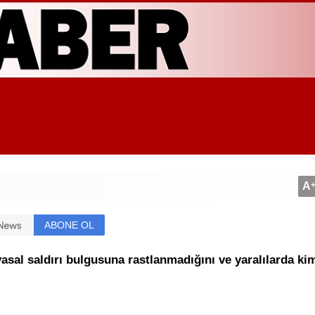
A
ABONE OL
al saldırı bulgusuna rastlanmadığını ve yaralılarda ki