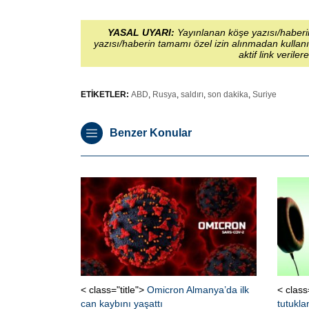
YASAL UYARI:
Yayınlanan köşe yazısı/haberin
yazısı/haberin tamamı özel izin alınmadan kullanı
aktif link veriler
ETİKETLER:
ABD
,
Rusya
,
saldırı
,
son dakika
,
Suriye
Benzer Konular
< class="title">
Omicron Almanya’da ilk
< class
can kaybını yaşattı
tutukla