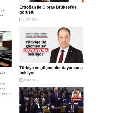
Erdoğan ile Çipras Brüksel’de
nda
görüştü
nce
15.07.2018
ancak
saj
Türkiye ve göçmenler dayanışma
üyük
bekliyor
04.02.2017
önce
vada
i örgüt
 olarak