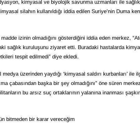
yasyon, kimyasal ve biyolojik savunma uzmanları ile sağlık
myasal silahın kullanıldığı iddia edilen Suriye’nin Duma ken
 madde izinin olmadığını gösterdiğini iddia eden merkez, “A
ki sağlık kuruluşunu ziyaret etti. Buradaki hastalarda kimya
kileri tespit edilmedi” diye ekledi.
l medya üzerinden yaydığı ‘kimyasal saldırı kurbanları’ ile ilg
ozma çabasından başka bir şey olmadığını” öne süren merke
 militanların bu arsız suç ortaklarının yalanına inanması şaşkın