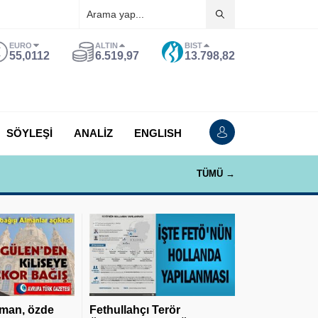
EURO
ALTIN
BIST
55,0112
6.519,97
13.798,82
SÖYLEŞİ
ANALİZ
ENGLISH
TÜMÜ →
man, özde
Fethullahçı Terör