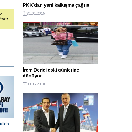
PKK’dan yeni kalkışma çağrısı
31.01.2015
şe
abere
İrem Derici eski günlerine
dönüyor
30.06.2018
ullah