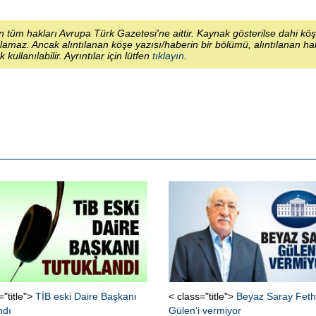
 tüm hakları Avrupa Türk Gazetesi'ne aittir. Kaynak gösterilse dahi kö
lamaz. Ancak alıntılanan köşe yazısı/haberin bir bölümü, alıntılanan h
ek kullanılabilir. Ayrıntılar için lütfen
tıklayın
.
="title">
TİB eski Daire Başkanı
< class="title">
Beyaz Saray Feth
ndı
Gülen’i vermiyor