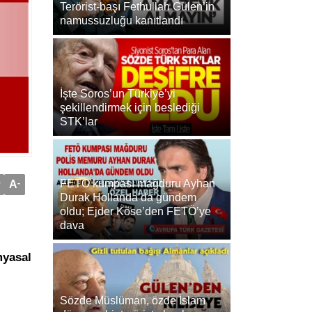
Terörist-başı Fethullah Gülen’in
namussuzluğu kanıtlandı
İşte Soros’un Türkiye’yi
şekillendirmek için beslediği
STK’lar
FETÖ kumpası mağduru Ayhan
+
A
-
Durak Hollanda’da gündem
oldu; Ejder Köse’den FETÖ’ye
dava
myasal
Sözde Müslüman, özde İslam