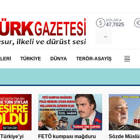
DOLAR
47,7025
LERİ
TÜRKİYE
DÜNYA
TERÖR-ASAYİŞ
 Yılmaz, Özlem Kardeş Sancar’a gündemi değerlendirdi
 Türkiye’yi
FETÖ kumpası mağduru
Sözde Müslü