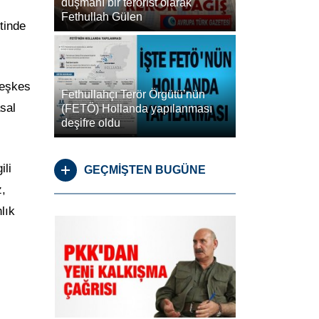
düşmanı bir terörist olarak
Fethullah Gülen
tinde
teşkes
Fethullahçı Terör Örgütü’nün
sal
(FETÖ) Hollanda yapılanması
deşifre oldu
ili
GEÇMİŞTEN BUGÜNE
z,
lık