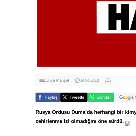
Dünya
Manşet
09.04.2018
0
Paylaş
Tweetle
Gönder
Rusya Ordusu Duma’da herhangi bir kimyas
zehirlenme izi olmadığını öne sürdü.