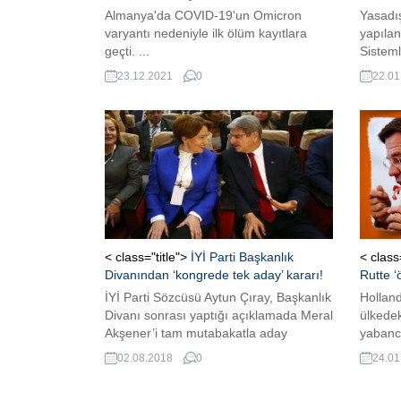
Almanya'da COVID-19'un Omicron
Yasadış
varyantı nedeniyle ilk ölüm kayıtlara
yapılan
geçti. ...
Sisteml
Elieyio
23.12.2021
0
22.01
mahkem
soruştu
yükseld
< class="title">
İYİ Parti Başkanlık
< class
Divanından ‘kongrede tek aday’ kararı!
Rutte ‘ö
İYİ Parti Sözcüsü Aytun Çıray, Başkanlık
Hollan
Divanı sonrası yaptığı açıklamada Meral
ülkedek
Akşener’i tam mutabakatla aday
yabancı
göstereceğimiz konusunda mutabıkız”
mesajı 
02.08.2018
0
24.01
dedi. Ardından, Başkanlık Divanında
Akşener'in tek adaylığı teyit edildi.