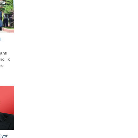
da son
er
Bu
l
antı
ncılık
re
Bir-
asyon
dan
isayar
üyor