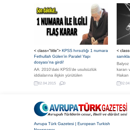
sürerek kararı durdurdu. Her olayda
Fethull
olduğu gibi bu mesele de toplum olarak
için “U
ikiye bölündük. Kimileri tahliyelerin
Bakanlı
gerçekleşmemesini bir hukuk garabeti
bulunan
olarak yorumluyor, kimileri ise...
Gülen h
Talimat
< class="title">
KPSS hırsızlığı 1 numara
< class
Fethullah Gülen’in Paralel Yapı
sanıkla
dosyası’na girdi!
Balyoz
AA: 2010'daki KPSS'de usulsüzlük
kararı 
iddialarına ilişkin yürütülen
Hakan 
soruşturmada, 1 numaralı şüpheli
haklar
02.04.2015
0
02.04
olduğu belirtilen Fetullah Gülen
kapatıl
hakkındaki dosya ayrılarak, "Devlette
Mahkem
Paralel Yapı" iddialarına ilişkin ana
zamand
soruşturmayı yürüten savcıya
Daire D
gönderildi.
savcısın
Avrupa Türk Gazetesi | European Turkish
Newspaper