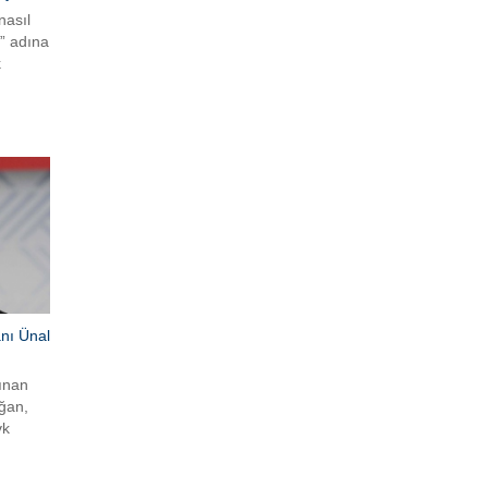
nasıl
” adına
k
r. Bu
dılar.
afaları
h
tırıp
tılar.
nı Ünal
ınan
ğan,
vk
rbest