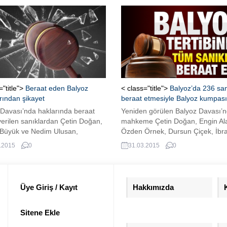
ah Gülen’in ifadesinin alınması
luslararası Talimat” yazdı. Adalet
ğı’na gönderdi. Pensilvanya’da
 Gülen’in “savunmasını” istiyor.
akkında bir başka “Uluslararası
” yazısı daha var....
="title">
Beraat eden Balyoz
< class="title">
Balyoz’da 236 san
rından şikayet
beraat etmesiyle Balyoz kumpası
 Davası’nda haklarında beraat
Yeniden görülen Balyoz Davası’
verilen sanıklardan Çetin Doğan,
mahkeme Çetin Doğan, Engin Al
Büyük ve Nedim Ulusan,
Özden Örnek, Dursun Çiçek, İbr
ında mahkumiyet kararı veren
Fırtına’nın da aralarında bulund
.2015
0
31.03.2015
0
an İstanbul 10. Ağır Ceza
sanık beraat etti. Mahkeme, 236
e Başkanı ve üyelerini, aynı
için beraat kararını "sanıkların y
a kararı onayan Yargıtay 9.
suçları işlediği sabit olmadığı"
airesi Başkan, üye ve yargıtay
gerekçesiyle verdi.
Üye Giriş / Kayıt
Hakkımızda
ı şikayet etti.
Sitene Ekle