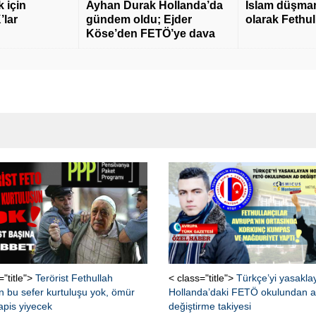
 için
Ayhan Durak Hollanda’da
İslam düşmanı
’lar
gündem oldu; Ejder
olarak Fethu
Köse’den FETÖ’ye dava
="title">
Terörist Fethullah
< class="title">
Türkçe’yi yasakla
n bu sefer kurtuluşu yok, ömür
Hollanda’daki FETÖ okulundan 
apis yiyecek
değiştirme takiyesi