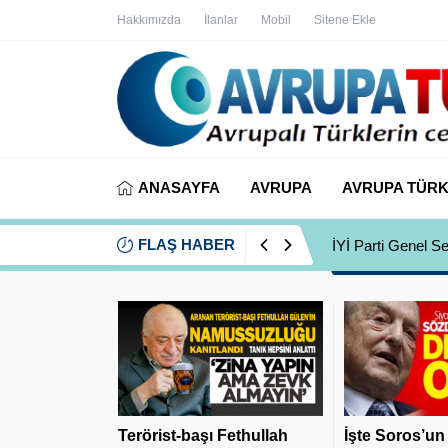
Hakkımızda
İlanlar
Mobil
Sitene Ekle
ANASAYFA
AVRUPA
AVRUPA TÜRK
FLAŞ HABER
İYİ Partili Ayfer
Terörist-başı Fethullah
İşte Soros’un