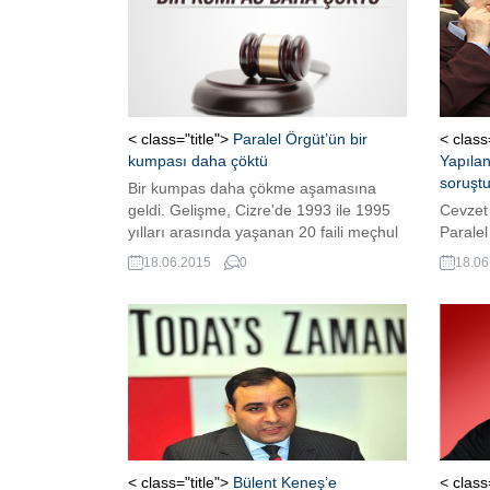
< class="title">
Paralel Örgüt’ün bir
< class
kumpası daha çöktü
Yapılan
soruşt
Bir kumpas daha çökme aşamasına
geldi. Gelişme, Cizre'de 1993 ile 1995
Cevzet 
yılları arasında yaşanan 20 faili meçhul
Paralel
cinayetle ilgili davada yaşandı.
operas
18.06.2015
0
18.06
Cinayetleri Türk Silahlı Kuvvetleri'ne mal
istihba
etmeyi amaçlayan davada, savcı bütün
yakala
sanıkların beraatini istedi. Mütalaada,
Emekli Albay Cemal Temizöz'ün de
aralarında olduğu 8 kişinin beraati
yönünde görüş bildirildi.
< class="title">
Bülent Keneş’e
< class