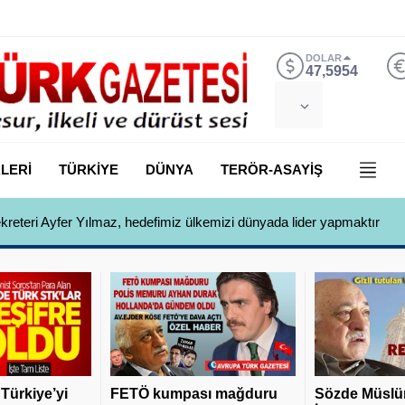
DOLAR
47,5954
LERİ
TÜRKİYE
DÜNYA
TERÖR-ASAYİŞ
 Yılmaz, Özlem Kardeş Sancar’a gündemi değerlendirdi
 Türkiye’yi
FETÖ kumpası mağduru
Sözde Müslü