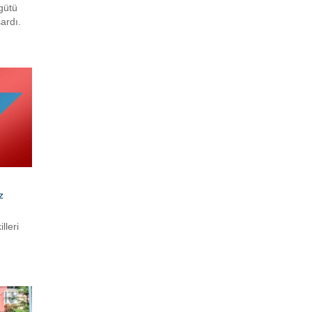
gütü
ardı.
ki
lar
z
lleri
ımaya
kili
or, her
k sima
ik