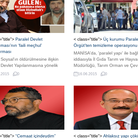
isimlerle’ gözden uzak mekanlar
değerlendirmeleri alıyor… Yani h
gazetecinin bir ‘kulis alışı’ var… 
arada hükümet kurma süreci...
="title">
Paralel Devlet
< class="title">
Üç kurumu Parale
ması’nın ‘faili meçhul’
Örgüt’ten temizleme operasyonu
urması
MANİSA'da, 'paralel yapı' ile bağl
Soysal'ın öldürülmesine ilişkin
iddiasıyla İl Gıda Tarım ve Hayva
 Devlet Yapılanmasına yönelik
Müdürlüğü, Tarım Orman ve Çev
yonda aranan 'emniyet,
Çalışanları Birliği Sendikası (Toç-
.2015
0
16.06.2015
0
rat, bölge imamları' henüz
Sen) ile Beydere Tohum Sertifik
namadı.
Test Müdürlüğü'nde polis tarafın
arama yapıldı. Bazı evrak ve bilg
kayıtlarına el konuldu.
="title">
“Cemaat içindeydim”
< class="title">
Ahlaksız yapı çök