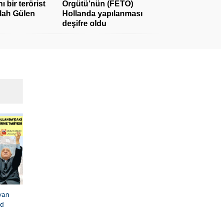
 bir terörist
Örgütü’nün (FETÖ)
llah Gülen
Hollanda yapılanması
deşifre oldu
yan
ad