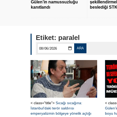
Gülen’in namussuzluğu
şekillendirmek
kanıtlandı
beslediği STK
Etiket:
paralel
ARA
< class="title">
Sıcağı sıcağına:
< class
İstanbul’daki terör saldırısı
Gülen’i
emperyalizmin bölgeye yönelik açtığı
boyu h