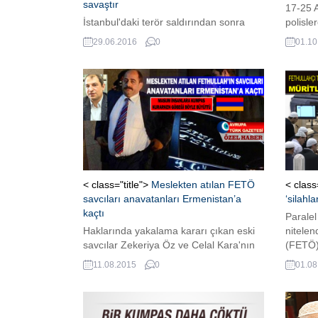
savaştır
17-25 A
İstanbul'daki terör saldırından sonra
polisle
AVRUPA TÜRK GAZETESİ'ne açıklama
Gülen'i
29.06.2016
0
01.10
yapan Hollanda Türkleri Konseyi
darbe i
Başkanı Sefa Yürükel, "devlet ve millet
ağırlaş
teröre karşı tek yürek olmalı" diyerek
sıcağı sıcağına çarpıcı
değerlendirmelerde bulundu.
< class="title">
Meslekten atılan FETÖ
< class
savcıları anavatanları Ermenistan’a
‘silahla
kaçtı
Paralel
Haklarında yakalama kararı çıkan eski
nitelen
savcılar Zekeriya Öz ve Celal Kara'nın
(FETÖ) 
evvelki gün gece Gürcistan üzerinden
dönem e
11.08.2015
0
01.08
Ermenistan'a kaçtılar.
Latif E
müritle
söyledi