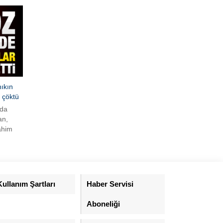
ıkın
 çöktü
nda
an,
ahim
uğu 236
 sanık
üklenen
Kullanım Şartları
Haber Servisi
Aboneliği