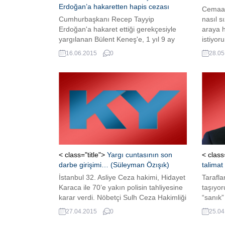
Erdoğan’a hakaretten hapis cezası
Cemaat’
Cumhurbaşkanı Recep Tayyip
nasıl s
Erdoğan'a hakaret ettiği gerekçesiyle
araya 
yargılanan Bülent Keneş'e, 1 yıl 9 ay
istiyo
hapis cezası verildi.
sınıfta
16.06.2015
0
28.05
öğrenc
dersha
Dersha
olduğu
ders ve
çok iyi
öğrencil
< class="title">
Yargı cuntasının son
< class
darbe girişimi… (Süleyman Özışık)
talimat
İstanbul 32. Asliye Ceza hakimi, Hidayet
Tarafla
Karaca ile 70’e yakın polisin tahliyesine
taşıyor
karar verdi. Nöbetçi Sulh Ceza Hakimliği
“sanık”
ise tahliye talebini değerlendirme
isnat e
27.04.2015
0
25.04
yetkisinin kendisinde olduğunu öne
Ankara