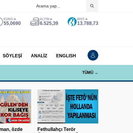
EURO
ALTIN
BIST
55,0690
6.525,39
13.788,73
SÖYLEŞİ
ANALİZ
ENGLISH
TÜMÜ →
man, özde
Fethullahçı Terör