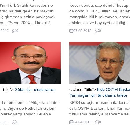
in, Türk Silahlı Kuvvetleri’ne
Keser döndü, sap döndü, hesap 
ızdığına dair gelen bir mektubu
da döndü! Dün, “Allah” ve “ahlak
hiç girmeden sizinle paylaşmak
mangalda kül bırakmayan, anca
rum… “Sene 2004… İlkokul 7.
ahlaksızlık ve haysiyet cellatlığı
ydım ve bulunduğum ilçenin en iyi
yapanlar, artık hesap verir oldula
.2015
0
07.05.2015
0
ilerdenim. Cemaat’in Anafen
milleti yıllarca Ergenekon’la oyala
nesine devam ediyorum.
“Balyoz” darbe planı konusunda k
nenin ikinci döneminde samimi
bulandırdılar. “Devrimci Karargâ
muz öğretmenlerimiz bize özel
Örgütü”ne, masum insanları bulaş
receklerini; bunu, kendilerinin
cezaevlerinde çürümelerine yol aç
 tanıdığı çalışkan üniversite
Doğrularla yanlışları aynı...
erinin...
="title">
Gülen için uluslararası
< class="title">
Eski ÖSYM Başka
Yarımağan için tutuklama talebi
rdan biri benim. “Müşteki” sıfatını
KPSS soruşturmasında ifadesi al
um. Diğeri de Fethullah Gülen;
eski ÖSYM Başkanı Ünal Yarıma
 olarak yargılanıyor. Gülen’e
tutuklama talebiyle mahkeme se
dilen suç: İftira. Davaya bakan
edildi. Yarımağan daha sonra se
.2015
0
04.04.2015
0
 22. Asliye Ceza Mahkemesi,
bırakıldı.