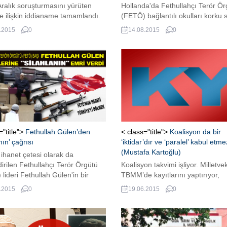
ralık soruşturmasını yürüten
Hollanda'da Fethullahçı Terör Ör
re ilişkin iddianame tamamlandı.
(FETÖ) bağlantılı okulları korku s
n 1 numaralı şüpheli olduğu ve
FETÖ'nün Hollanda ve Avrupa'da
.2015
0
14.08.2015
0
le suçlandığı soruşturmada
kumpasları ve terör faaliyetleri yıl
tırılmış müebbet hapsi isteniyor.
sonra ortaya çıktı. İşte korkunç
gerçekler.
="title">
Fethullah Gülen’den
< class="title">
Koalisyon da bir
nın’ çağrısı
‘iktidar’dır ve ‘paralel’ kabul etme
(Mustafa Kartoğlu)
 ihanet çetesi olarak da
dirilen Fethullahçı Terör Örgütü
Koalisyon takvimi işliyor. Milletveki
lideri Fethullah Gülen'in bir
TBMM’de kayıtlarını yaptırıyor,
n yakın isimlerden biri olan
rozetlerini takarak Ankara’yı tan
.2015
0
19.06.2015
0
rdoğan, Fethullah Gülen'in
çıkıyorlar. Gazeteciler de ‘milletve
rine “silahlanın”e emri verdiğini
mekanları’ arasında mekik dokuy
.
yerde bir çay içip çevrede tanıdı
arıyorlar. Daha deneyimlileri, ‘krit