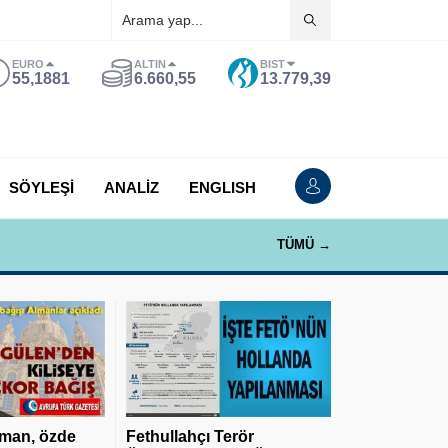
EURO
ALTIN
BIST
55,1881
6.660,55
13.779,39
SÖYLEŞİ
ANALİZ
ENGLISH
TÜMÜ →
man, özde
Fethullahçı Terör