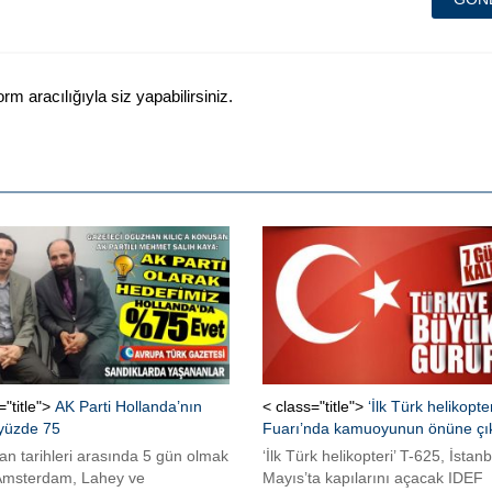
 aracılığıyla siz yapabilirsiniz.
="title">
AK Parti Hollanda’nın
< class="title">
‘İlk Türk helikopte
 yüzde 75
Fuarı’nda kamuoyunun önüne çı
an tarihleri arasında 5 gün olmak
‘İlk Türk helikopteri’ T-625, İstan
Amsterdam, Lahey ve
Mayıs’ta kapılarını açacak IDEF