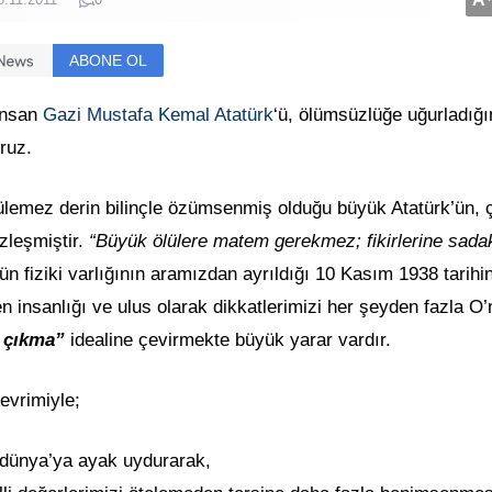
ABONE OL
insan
Gazi Mustafa Kemal Atatürk
‘ü, ölümsüzlüğe uğurladığ
ruz.
külemez derin bilinçle özümsenmiş olduğu büyük Atatürk’ün, 
zleşmiştir.
“Büyük ölülere matem gerekmez; fikirlerine sada
 fiziki varlığının aramızdan ayrıldığı 10 Kasım 1938 tarihin
 insanlığı ve ulus olarak dikkatlerimizi her şeyden fazla O
e çıkma”
idealine çevirmekte büyük yarar vardır.
evrimiyle;
 dünya’ya ayak uydurarak,