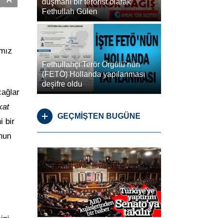
düşmanı bir terörist olarak
Fethullah Gülen
ımız
Fethullahçı Terör Örgütü’nün
(FETÖ) Hollanda yapılanması
deşifre oldu
çağlar
kat
GEÇMİŞTEN BUGÜNE
i bir
’nun