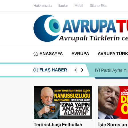
Hakkımızda
İlanlar
Mobil
Sitene Ekle
ANASAYFA
AVRUPA
AVRUPA TÜRK
FLAŞ HABER
İYİ Partili Ayfer
Terörist-başı Fethullah
İşte Soros’un