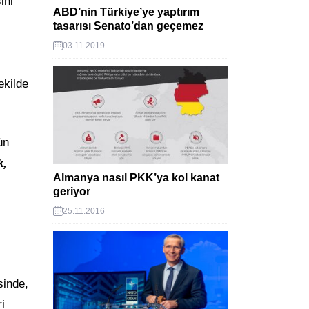
ini
ABD’nin Türkiye’ye yaptırım
tasarısı Senato’dan geçemez
03.11.2019
kilde
ün
k,
Almanya nasıl PKK’ya kol kanat
geriyor
25.11.2016
sinde,
i