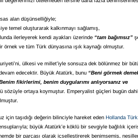
e milli değerlerimizi ötelemeden tersine daha fazla benimsenmes
esas alan düşünselliğiyle;
siye temel oluşturarak kalkınmayı sağlamış,
unda ilerleyerek kendi ayakları üzerinde
“tam bağımsız”
şe
ir örnek ve tüm Türk dünyasına ışık kaynağı olmuştur.
iyeti’ni, ülkesi ve millet’iyle sonsuza dek bölünmez bir büt
 devam edecektir. Büyük Atatürk, bunu
“Beni görmek deme
enim fikirlerimi, benim duygularımı anlıyorsanız ve
lü sözüyle ortaya koymuştur. Emperyalist güçleri bugün dahi
lmuştur.
 için taşıdığı değerin bilinciyle hareket eden
Hollanda Türk
suplarıyla; büyük Atatürk’e köklü bir sevgiyle bağlılık içeri
mde bir parçası olarak içselleştirerek benimsemiş, nesiller