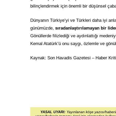
bilinçlendirmek için önemli bir düşünsel çaba
Dünyanın Türkiye’yi ve Türkleri daha iyi anla
günümüzde,
sıradanlaştırılamayan bir lide
Gönüllerde filizlediği ve aydınlattığı meden
Kemal Atatürk’ü onu saygı, özlemle ve gönül
Kaynak: Son Havadis Gazetesi – Haber Krit
YASAL UYARI:
Yayınlanan köşe yazısı/haberin