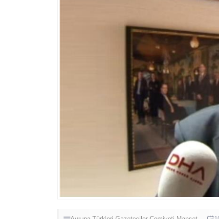
Avrupa Türkleri
Gazeteciler Cemiyeti
Manşet
1