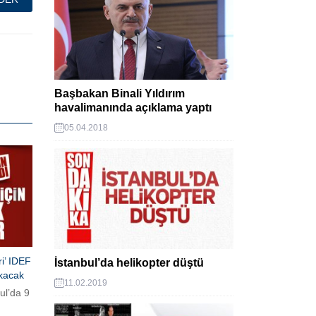
Başbakan Binali Yıldırım
havalimanında açıklama yaptı
05.04.2018
ri’ IDEF
İstanbul’da helikopter düştü
kacak
11.02.2019
bul’da 9