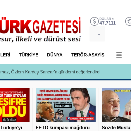
DOLAR
47,7111
LERİ
TÜRKİYE
DÜNYA
TERÖR-ASAYİŞ
 Yılmaz, Özlem Kardeş Sancar’a gündemi değerlendirdi
 Türkiye’yi
FETÖ kumpası mağduru
Sözde Müslü