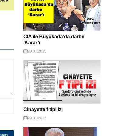
abere
CIA ile Büyükada’da darbe
‘Karar’ı
29.07.2016
Cinayette f-tipi izi
28.01.2015