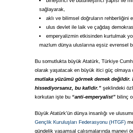
birleştirici ve bütünleştirici yapısı il
sağlayarak,
aklı ve bilimsel doğruların rehberliğini 
ulus devlet ile laik ve çağdaş demokra
emperyalizmin etkisinden kurtulmak yol
mazlum dünya uluslarına eşsiz evrensel b
Bu somutlukta büyük Atatürk, Türkiye Cumhur
olarak yaşatacak en büyük itici güç olmaya
mutlaka yüzümü görmek demek değildir. B
hissediyorsanız, bu kafidir.”
şeklindeki öz
korkutan işte bu
“anti-emperyalist”
bilinç o
Büyük Atatürk’ün dünya insanlığı ve ulusumuz
Gençlik Kuruluşları Federasyonu (HTGF)
men
gündelik yaşamsal çalışmalarında manevi öne