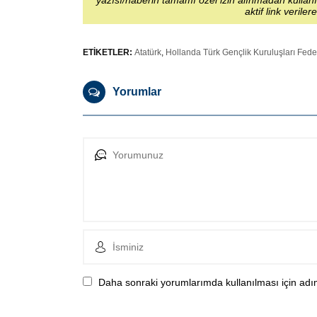
yazısı/haberin tamamı özel izin alınmadan kullanı
aktif link veriler
ETİKETLER:
Atatürk
,
Hollanda Türk Gençlik Kuruluşları Fed
Yorumlar
Daha sonraki yorumlarımda kullanılması için adım