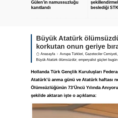
Gülen’in namussuzluğu
şekillendirmek
kanıtlandı
beslediği STK
Büyük Atatürk ölümsüzdü
korkutan onun geriye bırak
Anasayfa
Avrupa Türkleri
,
Gazeteciler Cemiyeti
Büyük Atatürk ölümsüzdür; emperyalist güçleri bugün da
Hollanda Türk Gençlik Kuruluşları Feder
Atatürk’ü anma günü ve Atatürk haftası n
Ölümsüzlüğünün 73’Üncü Yılında Anıyoruz’ 
şekilde aktaran işte o açıklama: