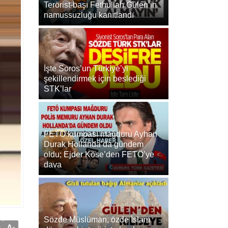
Terörist-başı Fethullah Gülen’in
namussuzluğu kanıtlandı
İşte Soros’un Türkiye’yi
şekillendirmek için beslediği
STK’lar
FETÖ kumpası mağduru Ayhan
Durak Hollanda’da gündem
oldu; Ejder Köse’den FETÖ’ye
dava
Sözde Müslüman, özde İslam
+
A
-