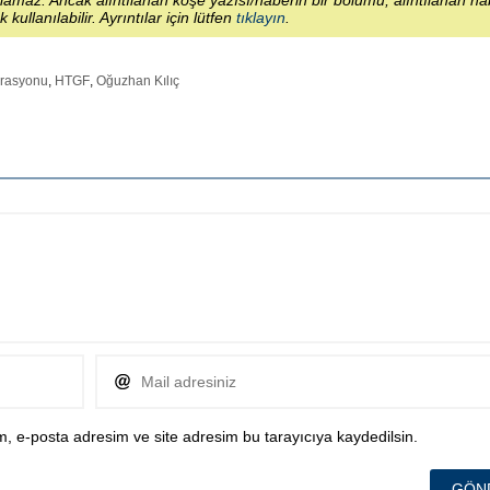
lamaz. Ancak alıntılanan köşe yazısı/haberin bir bölümü, alıntılanan h
ek kullanılabilir. Ayrıntılar için lütfen
tıklayın
.
erasyonu
,
HTGF
,
Oğuzhan Kılıç
, e-posta adresim ve site adresim bu tarayıcıya kaydedilsin.