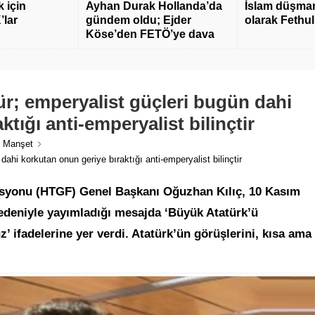
 için
Ayhan Durak Hollanda’da
İslam düşmanı
’lar
gündem oldu; Ejder
olarak Fethu
Köse’den FETÖ’ye dava
r; emperyalist güçleri bugün dahi
tığı anti-emperyalist bilinçtir
,
Manşet
hi korkutan onun geriye bıraktığı anti-emperyalist bilinçtir
asyonu (HTGF) Genel Başkanı Oğuzhan Kılıç, 10 Kasım
edeniyle yayımladığı mesajda ‘Büyük Atatürk’ü
ifadelerine yer verdi. Atatürk’ün görüşlerini, kısa ama 