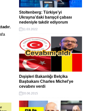
Stoltenberg: Türkiye’yi
Ukrayna’daki barışçıl çabası
nedeniyle takdir ediyorum
tadır.
11.03.2022
afa
Dışişleri Bakanlığı Belçika
Başbakanı Charles Michel’ye
cevabını verdi
20.06.2015
şe