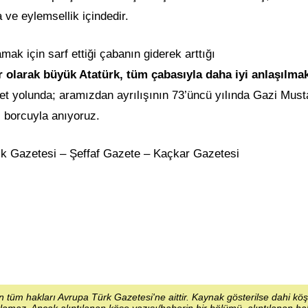
 ve eylemsellik içindedir.
mak için sarf ettiği çabanın giderek arttığı
r olarak büyük Atatürk, tüm çabasıyla daha iyi anlaşılmak
iyet yolunda; aramızdan ayrılışının 73’üncü yılında Gazi Must
 borcuyla anıyoruz.
ik Gazetesi – Şeffaf Gazete – Kaçkar Gazetesi
 tüm hakları Avrupa Türk Gazetesi'ne aittir. Kaynak gösterilse dahi kö