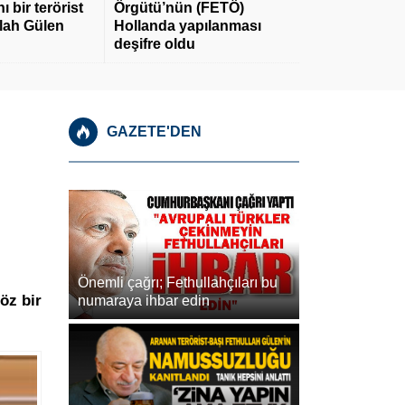
 bir terörist
Örgütü’nün (FETÖ)
llah Gülen
Hollanda yapılanması
deşifre oldu
GAZETE'DEN
Önemli çağrı; Fethullahçıları bu
öz bir
numaraya ihbar edin