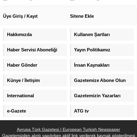
oldu. Irkçı Geert Wilders ise
sorumsuzlukla suçladı.
seçimin havlu atan tarafı. İşte
son verilerle 2017 Hollanda
Üye Giriş / Kayıt
Sitene Ekle
seçim sonuçları.
Hakkımızda
Kullanım Şartları
Haber Servisi Aboneliği
Yayın Politikamız
Haber Gönder
İnsan Kaynakları
Künye / İletişim
Gazetemize Abone Olun
International
Gazetemizin Yazarları
e-Gazete
ATG tv
Avrupa Türk Gazetesi | European Turkish Newspaper
Gazetemizden alıntı yapılırken aktif link verilerek kaynak gösterilmesi