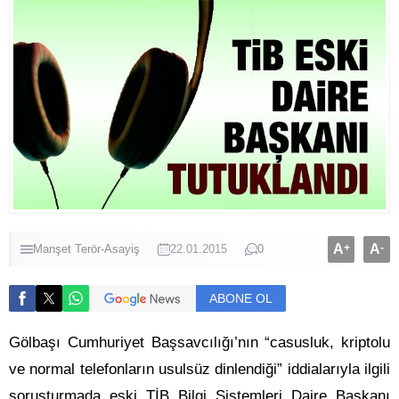
A
+
A
-
Manşet
Terör-Asayiş
22.01.2015
0
ABONE OL
Gölbaşı Cumhuriyet Başsavcılığı’nın “casusluk, kriptolu
ve normal telefonların usulsüz dinlendiği” iddialarıyla ilgili
soruşturmada eski TİB Bilgi Sistemleri Daire Başkanı