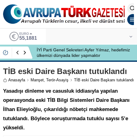
EURO
55,1881
İYİ Parti Genel Sekreteri Ayfer Yılmaz, hedefimiz
ülkemizi dünyada lider yapmaktır
TİB eski Daire Başkanı tutuklandı
Anasayfa
Manşet
,
Terör-Asayiş
TİB eski Daire Başkanı tutuklandı
Yasadışı dinleme ve casusluk iddiasıyla yapılan
operasyonda eski TİB Bilgi Sistemleri Daire Başkanı
İlhan Elieyioğlu, çıkarıldığı nöbetçi mahkemede
tutuklandı. Böylece soruşturmada tutuklu sayısı 5’e
yükseldi.