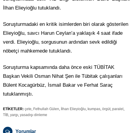
İlhan Elieyioğlu tutuklandı.
Soruşturmadaki en kritik isimlerden biri olarak gösterilen
Elieyioğlu, savcı Harun Ceylan’a yaklaşık 4 saat ifade
verdi. Elieyioğlu, sorgusunun ardından sevk edildiği
nöbetçi mahkemede tutuklandı.
Soruşturma kapsamında daha önce eski TÜBİTAK
Başkan Vekili Osman Nihat Şen ile Tübitak çalışanları
Bülent Kocagürbüz, İsmail Bakar ve Ferhat Saraç
tutuklanmıştı.
ETİKETLER:
çete
,
Fethullah Gülen
,
İlhan Elieyioğlu
,
kumpas
,
örgüt
,
paralel
,
TİB
,
yargı
,
yasadışı dinleme
Yorumlar