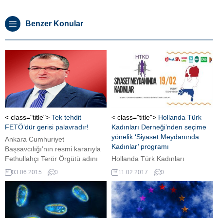
Benzer Konular
< class="title">
Tek tehdit
< class="title">
Hollanda Türk
FETÖ’dür gerisi palavradır!
Kadınları Derneği’nden seçime
yönelik ‘Siyaset Meydanında
Ankara Cumhuriyet
Kadınlar’ programı
Başsavcılığı’nın resmi kararıyla
Fethullahçı Terör Örgütü adını
Hollanda Türk Kadınları
alan paralel çete tamamen
Derneği'nin seçimlere yönelik
03.06.2015
0
11.02.2017
0
çıldırma aşamasına geldi. Dün
faaliyeti Utrecht'te
FETÖ’nün yasadışı ekranında
gerçekleşecek.
Erhan Başyurt, Tarık Toros ve
paralel medya şefi Ekrem
Dumanlı Türkiye Cumhuriyeti