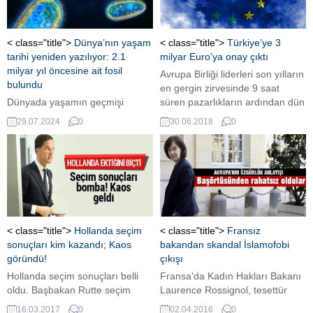
Devleti’ne kin ve nefretlerini
kustular. Türkiye Cumhuriyeti’nin
savcılarını, polislerini, hakimlerini
< class="title">
Dünya’nın yaşam
< class="title">
Türkiye’ye 3
isim vere vere tehdit ettiler. 2
tarihi yeniden yazılıyor: 2.1
milyar Euro’ya onay çıktı
saatlik yayın...
milyar yıl öncesine ait fosil
Avrupa Birliği liderleri son yılların
bulundu
en gergin zirvesinde 9 saat
Dünyada yaşamın geçmişi
süren pazarlıkların ardından dün
sanılandan çok daha eski olabilir.
sabaha karşı göç konusunda
29.07.2024
0
30.06.2018
0
uzlaşıya vardı. İtalya, AB’nin
Türkiye’ye mülteciler için
yapacağı ikinci 3 milyar Euro'luk
yardıma blokajını kaldırdı.
< class="title">
Hollanda seçim
< class="title">
Fransız
sonuçları kim kazandı; Kaos
bakandan skandal İslamofobi
göründü!
çıkışı
Hollanda seçim sonuçları belli
Fransa'da Kadın Hakları Bakanı
oldu. Başbakan Rutte seçim
Laurence Rossignol, tesettür
sonuçlarına göre kazanan taraf
kıyafetleri üreten moda evlerini
16.03.2017
0
02.04.2016
0