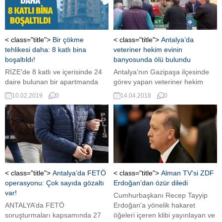
< class="title">
Bir çökme
< class="title">
Antalya’da
tehlikesi daha: 8 katlı bina
veteriner hekim evinin
boşaltıldı!
banyosunda ölü bulundu
RİZE'de 8 katlı ve içerisinde 24
Antalya’nın Gazipaşa ilçesinde
daire bulunan bir apartmanda
görev yapan veteriner hekim
meydana gelen çatlamalar
Cemal Ö. (48), evinin
10.02.2019
0
14.04.2018
0
apartman sakinlerinin sokağa
banyosunda ölü bulundu
dökülmesine sebep oldu.
Edinilen bilgilere göre olay,
Apartmanda oturanlar tahliye
sabah saatlerinde meydana
edildi.
geldi. Gazipaşa İstiklal
Mahallesi’nde bulunan
dairesinde ikamet eden Cemal
Ö., iddiaya göre saat 05.30
sıralarında av tüfeğiyle banyoya
< class="title">
Antalya’da FETÖ
< class="title">
Alman TV’si ZDF
girdi. Bir süre sonra banyodan
operasyonu: Çok sayıda gözaltı
Erdoğan’dan özür diledi
silah sesi gelmesi üzerine
var!
Cumhurbaşkanı Recep Tayyip
banyoya...
ANTALYA’da FETÖ
Erdoğan'a yönelik hakaret
soruşturmaları kapsamında 27
öğeleri içeren klibi yayınlayan ve