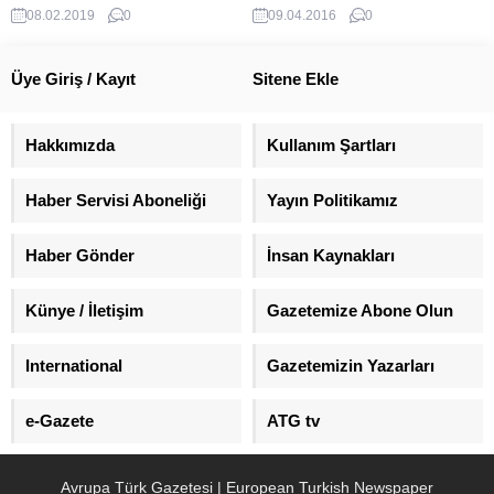
adrese eş zamanlı düzenlenen
büyük tepki çeken Alman kanalı
08.02.2019
0
09.04.2016
0
operasyonda 27 şüpheli
ZDF, yazılı bir açıklama ile özür
yakalandı. Gözaltına alınan
diledi.
şüphelilerle ilgili Antalya
Üye Giriş / Kayıt
Sitene Ekle
Cumhuriyet Başsavcılığı
koordinesinde yürütülen tahkikat
devam ediyor.
Hakkımızda
Kullanım Şartları
Haber Servisi Aboneliği
Yayın Politikamız
Haber Gönder
İnsan Kaynakları
Künye / İletişim
Gazetemize Abone Olun
International
Gazetemizin Yazarları
e-Gazete
ATG tv
Avrupa Türk Gazetesi | European Turkish Newspaper