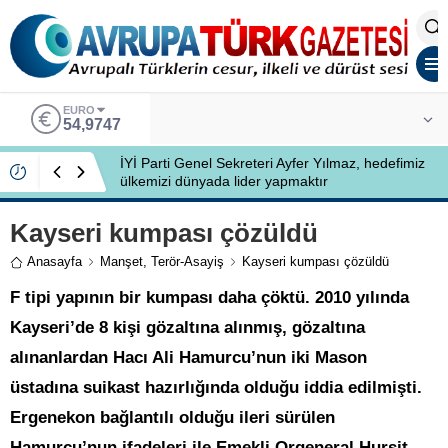
EURO
54,9747
İYİ Parti Genel Sekreteri Ayfer Yılmaz, hedefimiz
ülkemizi dünyada lider yapmaktır
Kayseri kumpası çözüldü
Anasayfa
Manşet
,
Terör-Asayiş
Kayseri kumpası çözüldü
F tipi yapının bir kumpası daha çöktü. 2010 yılında
Kayseri’de 8 kişi gözaltına alınmış, gözaltına
alınanlardan Hacı Ali Hamurcu’nun iki Mason
üstadına suikast hazırlığında olduğu iddia edilmişti.
Ergenekon bağlantılı olduğu ileri sürülen
Hamurcu’nun ifadeleri ile Emekli Orgeneral Hurşit