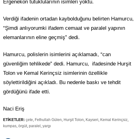
Ergenekon tutuklularının isimleri yoktu.
Verdiği ifadenin ortadan kaybolduğunu belirten Hamurcu,
“Şimdi anlıyorumki ifadem cemaat ve paralel yapının
elemanlarının eline geçmiş” dedi.
Hamurcu, polislerin isimlerini açıklamadı, “can
güvenliğim tehlikede” dedi. Hamurcu, ifadesinde Hurşit
Tolon ve Kemal Kerinçsiz isimlerinin özellikle
söylettirildiğini açıkladı. Bu nedenle baskı ve tehdit
gördüğünü ifade etti.
Naci Eriş
ETİKETLER:
çete
,
Fethullah Gülen
,
Hurşit Tolon
,
Kayseri
,
Kemal Kerinçsiz
,
kumpas
,
örgüt
,
paralel
,
yargı