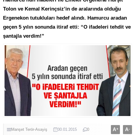
Tolon ve Kemal Kerinçsiz’in de aralarında olduğu
Ergenekon tutukluları hedef alındı. Hamurcu aradan
geçen 5 yılın sonunda itiraf etti: “O ifadeleri tehdit ve
şantajla verdim!”
A
+
A
-
Manşet
Terör-Asayiş
30.01.2015
0