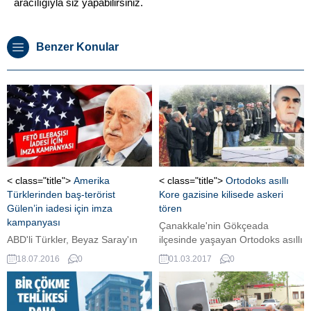
aracılığıyla siz yapabilirsiniz.
Benzer Konular
< class="title">
Amerika
< class="title">
Ortodoks asıllı
Türklerinden baş-terörist
Kore gazisine kilisede askeri
Gülen’in iadesi için imza
tören
kampanyası
Çanakkale'nin Gökçeada
ABD'li Türkler, Beyaz Saray'ın
ilçesinde yaşayan Ortodoks asıllı
internet sitesinde FETÖ lideri
Kore gazisi İlya Banogo (86),
18.07.2016
0
01.03.2017
0
Gülen'in iadesi için imza
İstanbul'da tedavi gördüğü
kampanyası başlattı.
hastanede önceki gün vefat etti.