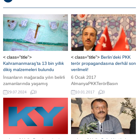
< class="title">
< class="title">
Berlin’deki PKK
Kahramanmaraş’ta 13 bin yıllık
terör propagandasına derhâl son
dikiş malzemeleri bulundu
verilmeli!
İnsanların mağarada yılın belirli
6 Ocak 2017
zamanlarında yaşamış
AlmanyaPKKTerörBasın
olmalarının ve hayvan
AçıklamalarıBasın Bildirileri
29.07.2024
0
10.01.2017
0
kalıntılarının bulunmasından
TBMM İnsan Haklarını İnceleme
yola çıkarak özellikle erişkin
Komisyonu Başkanı AK Parti
hayvanların derisi ve kıllarının
Milletvekili Mustafa Yeneroğlu
giyinme ve konfeksiyonla ilgili
Berlin Teknik Üniversitesi’nde
alanlarda kullanıldığını
gerçekleştirilen PKK terör
düşündüklerine işaret eden Erek,
propagandası münasebetiyle bir
şunları anlattı:
açıklama yaptı. “PKK terör