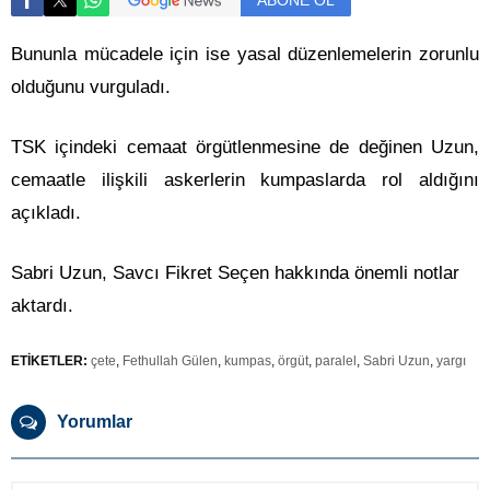
ABONE OL
Bununla mücadele için ise yasal düzenlemelerin zorunlu
olduğunu vurguladı.
TSK içindeki cemaat örgütlenmesine de değinen Uzun,
cemaatle ilişkili askerlerin kumpaslarda rol aldığını
açıkladı.
Sabri Uzun, Savcı Fikret Seçen hakkında önemli notlar
aktardı.
ETİKETLER:
çete
,
Fethullah Gülen
,
kumpas
,
örgüt
,
paralel
,
Sabri Uzun
,
yargı
Yorumlar