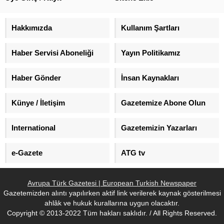
Türkiye, Müslümanlar ve İslam
üzerinden siyaset yapıldığını
söyledi.
Hakkımızda
Kullanım Şartları
Haber Servisi Aboneliği
Yayın Politikamız
Haber Gönder
İnsan Kaynakları
Künye / İletişim
Gazetemize Abone Olun
International
Gazetemizin Yazarları
e-Gazete
ATG tv
Avrupa Türk Gazetesi | European Turkish Newspaper
Gazetemizden alıntı yapılırken aktif link verilerek kaynak gösterilmesi
ahlâk ve hukuk kurallarına uygun olacaktır.
Copyright © 2013-2022 Tüm hakları saklıdır. / All Rights Reserved.