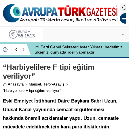
EURO
55,1513
İYİ Parti Genel Sekreteri Ayfer Yılmaz, hedefimiz
ülkemizi dünyada lider yapmaktır
“Harbiyelilere F tipi eğitim
veriliyor”
Anasayfa
Manşet
,
Terör-Asayiş
“Harbiyelilere F tipi eğitim veriliyor”
Eski Emniyet İstihbarat Daire Başkanı Sabri Uzun,
Ulusal Kanal yayınında cemaat örgütlenmesi
hakkında önemli açıklamalar yaptı. Uzun, cemaatle
mücadele edebilmek için kara para ilişkilerinin