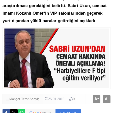
araştırılması gerektiğini belirtti. Sabri Uzun, cemaat
imamı Kozanlı Ömer’in VIP salonlarından geçerek
yurt dışından yüklü paralar getirdiğini açıkladı.
A
+
A
-
Manşet
Terör-Asayiş
25.01.2015
0