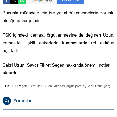
ABONE OL
Bununla mücadele için ise yasal düzenlemelerin zorunlu
olduğunu vurguladı.
TSK içindeki cemaat örgütlenmesine de değinen Uzun,
cemaatle ilişkili askerlerin kumpaslarda rol aldığını
açıkladı.
Sabri Uzun, Savcı Fikret Seçen hakkında önemli notlar
aktardı.
ETİKETLER:
çete
,
Fethullah Gülen
,
kumpas
,
örgüt
,
paralel
,
Sabri Uzun
,
yargı
Yorumlar