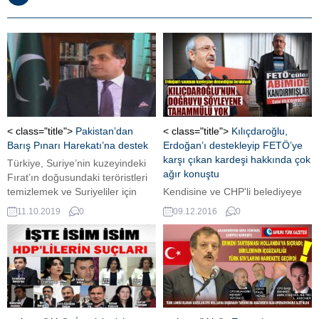
< class="title">
Pakistan’dan
< class="title">
Kılıçdaroğlu,
Barış Pınarı Harekatı’na destek
Erdoğan’ı destekleyip FETÖ’ye
karşı çıkan kardeşi hakkında çok
Türkiye, Suriye’nin kuzeyindeki
ağır konuştu
Fırat’ın doğusundaki teröristleri
temizlemek ve Suriyeliler için
Kendisine ve CHP'li belediyeye
bölgeyi güvenli hale getirmek için
tepki gösteren kardeşiyle ilgili
11.10.2019
0
09.12.2016
0
dün akşam üzeri Barış Pınarı
konuşan CHP Genel Başkanı
Harekatı’na başladı. Türkiye’ye
Kemal Kılıçdaroğlu, kardeşinin
birçok ülke operasyon
müteahhitler tarafından satın
konusunda karşı çıksa da destek
alındığını ima etti.
veren ülkeler de var. PAKİSTAN
DESTEĞİNİ AÇIKLADI Başkent
İslamabad’da düzenlediği