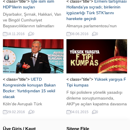
haftalık basın bilgilendirme
< class="title">
İşte isim isim
< class="title">
Ermeni tartışması
toplantısında konuşan Pakistan
HDP’lilerin suçları
Hollanda’ya sıçradı; birilerinin
Dışişleri Bakanlığı Sözcüsü...
içgüzarlığı Türk STK’larını
Diyarbakır, Şırnak, Hakkari, Van
harekete geçirdi
ve Bingöl Cumhuriyet
Başsavcılıklarının talimatları
Almanya parlamentosu'nun
doğrultusunda gözaltına alınan
'Ermeni soykırım' kararı
18.11.2016
0
08.06.2016
0
HDP'li milletvekilleri hakkında
Hollanda'ya sıçradı. Hollanda'nın
çok sayıda fezleke hazırlanmıştı.
sosyal-demokrat PvdA'lı
İşte isim isim suçlamalar.
Başbakan Yardımcısı Lodewijk
Asscher'in konuya el atması bazı
algı merkezlerini harekete
geçirdi.
< class="title">
UETD
< class="title">
Yüksek yargıya F
Kongresinde konuşan Bakan
Tipi kumpas
Bozkır: Yurtdışından 15 vekil
F tipi polislere yönelik yasadışı
olacak
dinleme soruşturmasında,
Köln’de Avrupalı Türk
AKP'ye açılan kapatma davasına
Demokratlar Birliği UETD’nin 5.
ilişkin çarpıcı bir bilgi ortaya çıktı.
29.02.2016
0
04.01.2015
0
Olağan Kongre'sine katılan
Bakan Bozkır, yurt dışı seçim
bölgesinin oluşturulacağını ve
Üye Giriş / Kayıt
Sitene Ekle