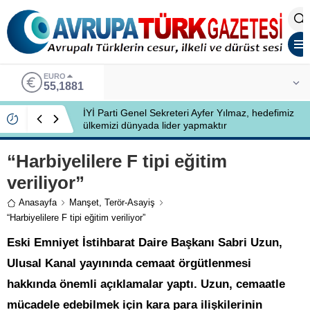
EURO
55,1881
İYİ Parti Genel Sekreteri Ayfer Yılmaz, hedefimiz
ülkemizi dünyada lider yapmaktır
“Harbiyelilere F tipi eğitim
veriliyor”
Anasayfa
Manşet
,
Terör-Asayiş
“Harbiyelilere F tipi eğitim veriliyor”
Eski Emniyet İstihbarat Daire Başkanı Sabri Uzun,
Ulusal Kanal yayınında cemaat örgütlenmesi
hakkında önemli açıklamalar yaptı. Uzun, cemaatle
mücadele edebilmek için kara para ilişkilerinin