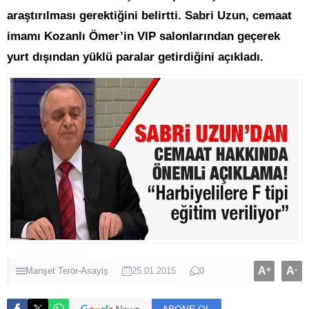
araştırılması gerektiğini belirtti. Sabri Uzun, cemaat
imamı Kozanlı Ömer’in VIP salonlarından geçerek
yurt dışından yüklü paralar getirdiğini açıkladı.
A
+
A
-
Manşet
Terör-Asayiş
25.01.2015
0