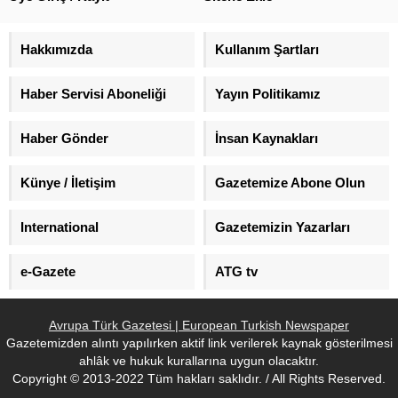
yurt dışından 15 milletvekilinin
Türkiye’ye gönderileceğini
belirtti.
Hakkımızda
Kullanım Şartları
Haber Servisi Aboneliği
Yayın Politikamız
Haber Gönder
İnsan Kaynakları
Künye / İletişim
Gazetemize Abone Olun
International
Gazetemizin Yazarları
e-Gazete
ATG tv
Avrupa Türk Gazetesi | European Turkish Newspaper
Gazetemizden alıntı yapılırken aktif link verilerek kaynak gösterilmesi
ahlâk ve hukuk kurallarına uygun olacaktır.
Copyright © 2013-2022 Tüm hakları saklıdır. / All Rights Reserved.