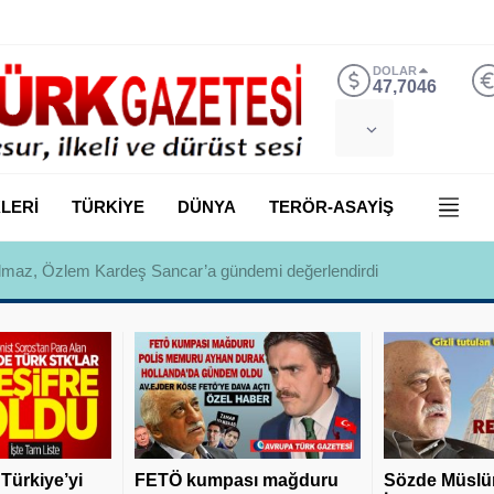
DOLAR
47,7046
LERİ
TÜRKİYE
DÜNYA
TERÖR-ASAYİŞ
 Yılmaz, Özlem Kardeş Sancar’a gündemi değerlendirdi
 Türkiye’yi
FETÖ kumpası mağduru
Sözde Müslü