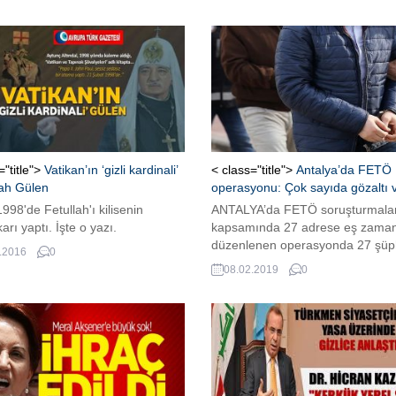
="title">
Vatikan’ın ‘gizli kardinali’
< class="title">
Antalya’da FETÖ
lah Gülen
operasyonu: Çok sayıda gözaltı v
998'de Fetullah'ı kilisenin
ANTALYA’da FETÖ soruşturmalar
arı yaptı. İşte o yazı.
kapsamında 27 adrese eş zaman
düzenlenen operasyonda 27 şüp
.2016
0
yakalandı. Gözaltına alınan şüphe
08.02.2019
0
ilgili Antalya Cumhuriyet Başsavcı
koordinesinde yürütülen tahkika
ediyor.