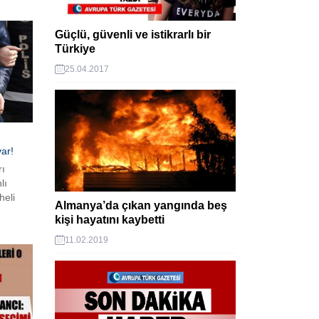
Güçlü, güvenli ve istikrarlı bir
Türkiye
25.04.2017
ar!
ı
lı
heli
Almanya’da çıkan yangında beş
lilerle
kişi hayatını kaybetti
lığı
t devam
11.02.2019