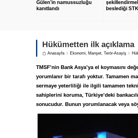
Gülen’in namussuzluğu
şekillendirmek
kanıtlandı
beslediği STK
Hükümetten ilk açıklama
Anasayfa
Ekonomi
,
Manşet
,
Terör-Asayiş
Hük
TMSF’nin Bank Asya’ya el koymasını değe
yorumlanır bir tarafı yoktur. Tamamen ma
sermaye yeterliliği ile ilgili tamamen tekn
sahiplerini koruma, Türkiye’deki bankacıl
sonucudur. Bunun yorumlanacak veya söyl