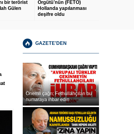
 bir terörist
Örgütü’nün (FETÖ)
llah Gülen
Hollanda yapılanması
deşifre oldu
GAZETE'DEN
a
uat
Önemli çağrı; Fethullahçıları bu
numaraya ihbar edin