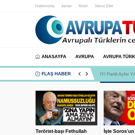
Hakkımızda
İlanlar
Mobil
Sitene Ekle
ANASAYFA
AVRUPA
AVRUPA TÜRK
FLAŞ HABER
İYİ Partili Ayfer
Terörist-başı Fethullah
İşte Soros’un