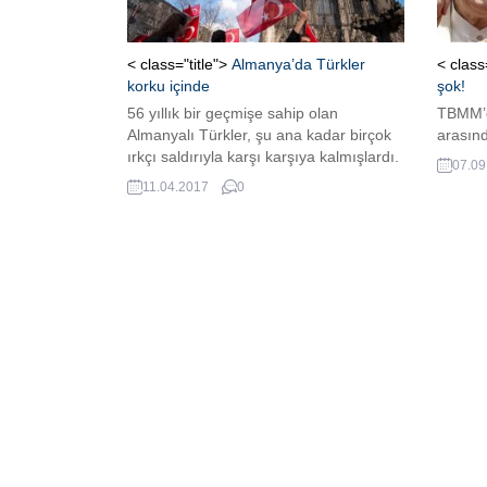
< class="title">
Almanya’da Türkler
< class
korku içinde
şok!
56 yıllık bir geçmişe sahip olan
TBMM’d
Almanyalı Türkler, şu ana kadar birçok
arasınd
ırkçı saldırıyla karşı karşıya kalmışlardı.
07.09
Fakat son aylardaki Türkiye-Almanya
11.04.2017
0
arasındaki dalaşmalardan en çok bu
insanlar etkileniyor.