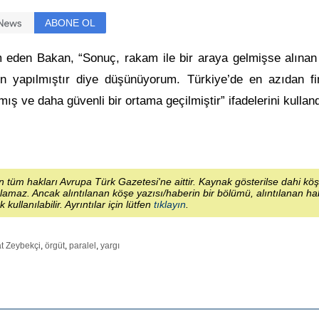
ABONE OL
 eden Bakan, “Sonuç, rakam ile bir araya gelmişse alınan 
n yapılmıştır diye düşünüyorum. Türkiye’de en azıdan fi
mış ve daha güvenli bir ortama geçilmiştir” ifadelerini kullan
 tüm hakları Avrupa Türk Gazetesi'ne aittir. Kaynak gösterilse dahi kö
lamaz. Ancak alıntılanan köşe yazısı/haberin bir bölümü, alıntılanan h
ek kullanılabilir. Ayrıntılar için lütfen
tıklayın
.
t Zeybekçi
,
örgüt
,
paralel
,
yargı