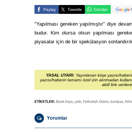
Paylaş
Tweetle
Gönder
“Yapılması gereken yapılmıştır” diye devam
budur. Kim olursa olsun yapılması gereke
piyasalar için de bir spekülasyon sonlandırıl
YASAL UYARI:
Yayınlanan köşe yazısı/haberin
yazısı/haberin tamamı özel izin alınmadan kullanı
aktif link veriler
ETİKETLER:
Bank Asya
,
çete
,
Fethullah Gülen
,
kumpas
,
Niha
Yorumlar