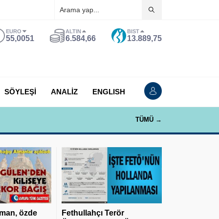
EURO
ALTIN
BIST
55,0051
6.584,66
13.889,75
SÖYLEŞİ
ANALİZ
ENGLISH
TÜMÜ →
man, özde
Fethullahçı Terör