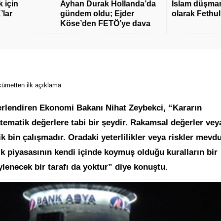
 için
Ayhan Durak Hollanda’da
İslam düşmanı
’lar
gündem oldu; Ejder
olarak Fethu
Köse’den FETÖ’ye dava
ümetten ilk açıklama
rlendiren Ekonomi Bakanı Nihat Zeybekci, “Kararın
tematik değerlere tabi bir şeydir. Rakamsal değerler vey
ik bin çalışmadır. Oradaki yeterlilikler veya riskler mevd
ık piyasasının kendi içinde koymuş olduğu kuralların bir
enecek bir tarafı da yoktur” diye konuştu.