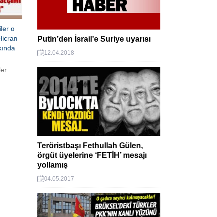
ler o
Hicran
Putin’den İsrail’e Suriye uyarısı
kında
12.04.2018
ler
da
n gizli
kları
hesi
dare
Teröristbaşı Fethullah Gülen,
tığı
örgüt üyelerine ‘FETİH’ mesajı
i. İşte
yollamış
04.05.2017