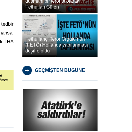
düşmanı bir terörist olarak
Fethullah Gülen
tedbir
nansal
Fethullahçı Terör Örgütü’nün
dı. İHA
(FETÖ) Hollanda yapılanması
deşifre oldu
GEÇMİŞTEN BUGÜNE
şe
abere