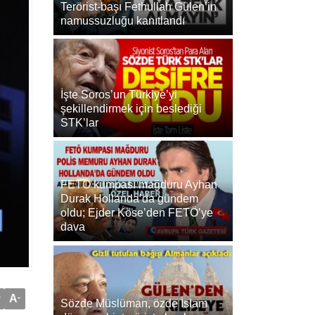
Terörist-başı Fethullah Gülen’in
namussuzluğu kanıtlandı
İşte Soros’un Türkiye’yi
şekillendirmek için beslediği
STK’lar
FETÖ kumpası mağduru Ayhan
Durak Hollanda’da gündem
oldu; Ejder Köse’den FETÖ’ye
dava
+
A
-
Sözde Müslüman, özde İslam