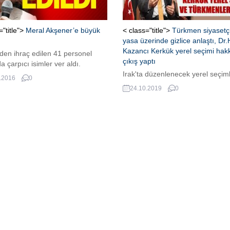
="title">
Meral Akşener’e büyük
< class="title">
Türkmen siyasetçi
yasa üzerinde gizlice anlaştı, Dr.
Kazancı Kerkük yerel seçimi hak
en ihraç edilen 41 personel
çıkış yaptı
a çarpıcı isimler ver aldı.
Irak'ta düzenlenecek yerel seçim
.2016
0
öncesi seçimlerin Kerkük ayağın
24.10.2019
0
ortaya çıkan Türkmen siyasetçileri
anlaşma yaparak imza altına aldı
gündeme geldi. Çarpıcı konuyu
değerlendiren Irak Türkmen Cep
partisi (ITC) yürütme kurulu ve i
heyeti üyesi Dr. Hicran Kazancı,
AVRUPA TÜRK GAZETESİ’ne yap
açıklamada o belgeyi değerlendird
AVRUPA TÜRK GAZETESİ...