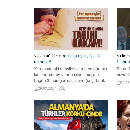
< class="title">
Yurt dışı oylar; işte ilk
< class
rakamlar!
Fethul
Yurt dışındaki temsilciliklerde ve gümrük
Papa, 1
kapılarında oy verme işlemi başladı.
hizmetk
Bugün 38 bin gurbetçi sandığa giderek
22.08
oyunu kullandı. 1 Kasım seçimlerinde ilk
29.03.2017
0
gün sandığa giden yurt dışı seçmen
sayısı 10 bin olmuştu.