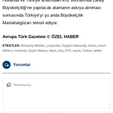
Hollanda ve Türkiye arasındaki kriz sonrasında Lahey
Büyükelçiliği’ne yapılacak atamanın askıya alınması
sonrasında Türkiye’yi şu anda Büyükelçilik
Maslahatgüzarı temsil ediyor.
Avrupa Türk Gazetesi © ÖZEL HABER
ETİKETLER:
Birleşmiş Milletler
,
çarşamba
,
Dışişleri Bakanlığı
,
dünya
,
Geert
Wilders
,
Hollanda
,
İçişleri Bakanı
,
İslam
,
ırkçı
,
PVV
,
seçim
,
Türkiye
,
twitter
Yorumlar