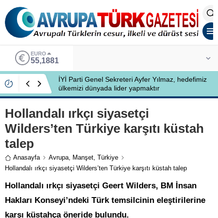
EURO
55,1881
İYİ Parti Genel Sekreteri Ayfer Yılmaz, hedefimiz
ülkemizi dünyada lider yapmaktır
Hollandalı ırkçı siyasetçi
Wilders’ten Türkiye karşıtı küstah
talep
Anasayfa
Avrupa
,
Manşet
,
Türkiye
Hollandalı ırkçı siyasetçi Wilders’ten Türkiye karşıtı küstah talep
Hollandalı ırkçı siyasetçi Geert Wilders, BM İnsan
Hakları Konseyi’ndeki Türk temsilcinin eleştirilerine
karşı küstahça öneride bulundu.