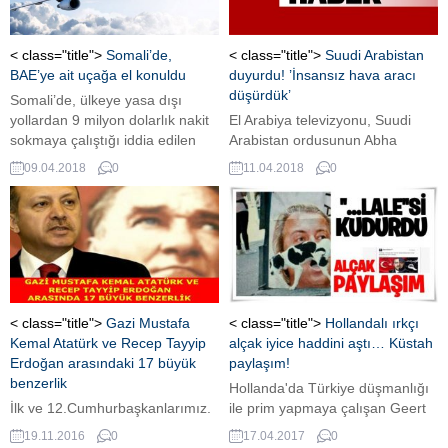
< class="title">
Somali’de,
< class="title">
Suudi Arabistan
BAE’ye ait uçağa el konuldu
duyurdu! ’İnsansız hava aracı
düşürdük’
Somali’de, ülkeye yasa dışı
yollardan 9 milyon dolarlık nakit
El Arabiya televizyonu, Suudi
sokmaya çalıştığı iddia edilen
Arabistan ordusunun Abha
Birleşik Arap Emirlikleri’ne ait bir
kentinde Yemenli Husi
09.04.2018
0
11.04.2018
0
uçağın havalimanında
isyancılara ait bir insansız hava
yakalandığı bildirildi Ulusal
aracını düşürdüğünü duyurdu.
basında yer alan habere göre,
başkent Mogadişu’daki Aden
Adde Uluslararası
Havalimanı’nda, Dubai’den
geldiği kaydedilen 9 milyon dolar
nakit taşıyan BAE’ye ait bir
< class="title">
Gazi Mustafa
< class="title">
Hollandalı ırkçı
uçağın yakalandığı ve paraya...
Kemal Atatürk ve Recep Tayyip
alçak iyice haddini aştı… Küstah
Erdoğan arasındaki 17 büyük
paylaşım!
benzerlik
Hollanda'da Türkiye düşmanlığı
İlk ve 12.Cumhurbaşkanlarımız.
ile prim yapmaya çalışan Geert
Herkes ikisini de birbirine zıt ve
Wilders, Türkiye'nin bugün
19.11.2016
0
17.04.2017
0