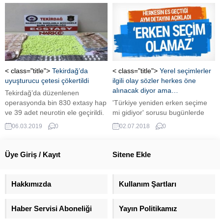
farklı görüyor. Ancak, Atatürk ve
referandumda daha fazla
Erdoğan arasında tahmin
İslamofaşizmi seçtiğini söyledi.
edebileceğinizden çok daha
fazlası benzerlik var.
Yazarlarımızdan Abdullah
Refik'in hazırladığı özel haber.
< class="title">
Tekirdağ’da
< class="title">
Yerel seçimlerler
uyuşturucu çetesi çökertildi
ilgili olay sözler herkes öne
alınacak diyor ama…
Tekirdağ’da düzenlenen
operasyonda bin 830 extasy hap
'Türkiye yeniden erken seçime
ve 39 adet neurotin ele geçirildi.
mi gidiyor' sorusu bugünlerde
Uyuşturucu hapları taşıyan kadın
konuşulan haberlerin başında.
06.03.2019
0
02.07.2018
0
otogarda kıskıvrak yakalandı.
Yerel seçimlerin erkene
alınacağı iddiaları AK Parti
tarafından doğrulanmazken
Üye Giriş / Kayıt
Sitene Ekle
gazeteci Muharrem Sarıkaya
konuyla dikkat çekici bir
açıklama yaptı. Sarıkaya bu
Hakkımızda
Kullanım Şartları
soruya 'Olmaz' diyerek çok net
yanıt verdi.
Haber Servisi Aboneliği
Yayın Politikamız