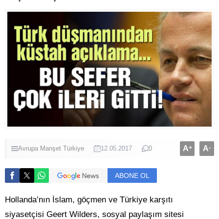
A
+
A
-
Avrupa
Manşet
Türkiye
12.05.2017
0
ABONE OL
Hollanda’nın İslam, göçmen ve Türkiye karşıtı
siyasetçisi Geert Wilders, sosyal paylaşım sitesi