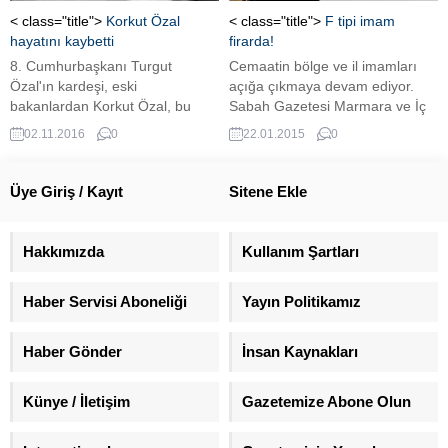
yaptıkları saldırıda 2 Türk’ü
< class="title">
Korkut Özal
< class="title">
F tipi imam
yaralayıp, büyük ölçüde maddi
hayatını kaybetti
firarda!
zarar vermişlerdi. Aranan
8. Cumhurbaşkanı Turgut
Cemaatin bölge ve il imamları
teröristlerin yeni fotoğrafları
Özal'ın kardeşi, eski
açığa çıkmaya devam ediyor.
yayınlandı. Polis 3 PKK'lı teröristi
bakanlardan Korkut Özal, bu
Sabah Gazetesi Marmara ve İç
arıyor. Ülkücüler başkanı
sabaha karşı İstanbul'daki
Anadolu'dan sonra Ege
02.11.2016
0
22.01.2015
0
Murat...
evinde hayatını kaybetti.
Bölgesi'ndeki F-tipi imamları da
isim isim yayımladı. Ege Bölge
İmamı Bekir Baz'ın Amerika'ya
Üye Giriş / Kayıt
Sitene Ekle
kaçtığı belirtildi.
Hakkımızda
Kullanım Şartları
Haber Servisi Aboneliği
Yayın Politikamız
Haber Gönder
İnsan Kaynakları
Künye / İletişim
Gazetemize Abone Olun