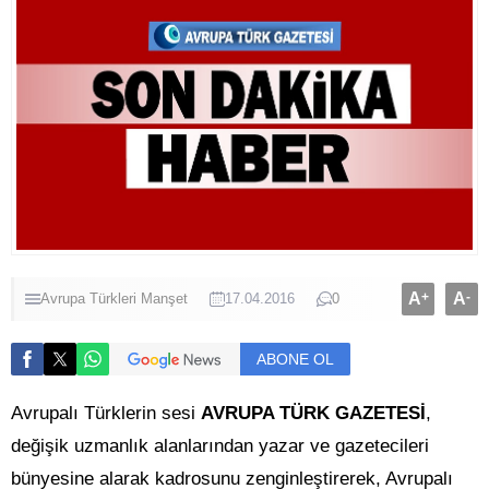
A
+
A
-
Avrupa Türkleri
Manşet
17.04.2016
0
ABONE OL
Avrupalı Türklerin sesi
AVRUPA TÜRK GAZETESİ
,
değişik uzmanlık alanlarından yazar ve gazetecileri
bünyesine alarak kadrosunu zenginleştirerek, Avrupalı