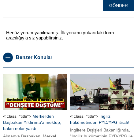
Henüz yorum yapılmamış. İlk yorumu yukarıdaki form
aracılığıyla siz yapabilirsiniz.
Benzer Konular
< class="title">
Merkel’den
< class="title">
İngiliz
Başbakan Yıldırıma’a mektup;
hükümetinden PYD/YPG itirafı!
bakın neler yazdı
İngiltere Dışişleri Bakanlığında,
Almanya Başbakanı Merkel,
“İngiliz hükümetinin PYD/YPG ile