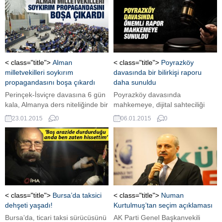
kullanıcı verilerinin takibine ilişkin
kuralları ihlal ettiği gerekçesiyle
Google'ın iOS geliştirici
sertifikasını askıya aldı.
< class="title">
Alman
< class="title">
Poyrazköy
milletvekilleri soykırım
davasında bir bilirkişi raporu
propagandasını boşa çıkardı
daha sunuldu
Perinçek-İsviçre davasına 6 gün
Poyrazköy davasında
kala, Almanya ders niteliğinde bir
mahkemeye, dijital sahteciliği
yanıtla Sol Parti milletvekillerinin
belgeleyen bir bilirkişi raporu
23.01.2015
0
06.01.2015
0
soykırım propagandasını boşa
daha sunuldu. Dijital deliller
çıkardı. 3 milletvekilinin Alman
üzerinde oynama yapıldığı
hükümetine verdiği önergede,
belirtilen raporda, manipule
"1915 olayları soykırım olarak
edilen delillerin güvenilirliğini
değerlendirilecek mi? Yüzüncü
yitirdiği ve delil bütünlüğü
yıldönümünde anma yapılacak
sağlanamadığı vurgulandı.
mı?" gibi sorular yöneltildi.
Hükümetin yanıtında, 1915
< class="title">
Bursa’da taksici
< class="title">
Numan
olayları "soykırım" olarak
dehşeti yaşadı!
Kurtulmuş’tan seçim açıklaması
nitelenmedi, anma da
Bursa’da, ticari taksi sürücüsünü
AK Parti Genel Başkanvekili