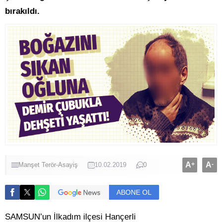
bırakıldı.
A
+
A
-
Manşet
Terör-Asayiş
10.02.2019
0
ABONE OL
SAMSUN’un İlkadım ilçesi Hançerli