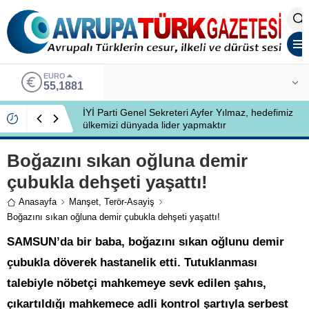
EURO
55,1881
İYİ Parti Genel Sekreteri Ayfer Yılmaz, hedefimiz
ülkemizi dünyada lider yapmaktır
Boğazını sıkan oğluna demir
çubukla dehşeti yaşattı!
Anasayfa
Manşet
,
Terör-Asayiş
Boğazını sıkan oğluna demir çubukla dehşeti yaşattı!
SAMSUN’da bir baba, boğazını sıkan oğlunu demir
çubukla döverek hastanelik etti. Tutuklanması
talebiyle nöbetçi mahkemeye sevk edilen şahıs,
çıkartıldığı mahkemece adli kontrol şartıyla serbest