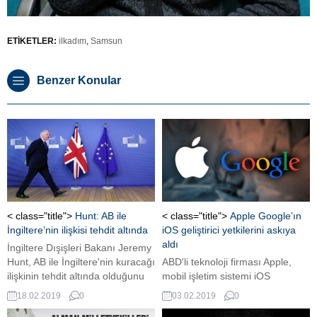
ETİKETLER:
ilkadım
,
Samsun
Benzer Konular
< class="title">
Hunt: AB ile
< class="title">
Apple Google’ın
İngiltere’nin ilişkisi tehdit altında
iOS geliştirici yetkilerini askıya
aldı
İngiltere Dışişleri Bakanı Jeremy
Hunt, AB ile İngiltere'nin kuracağı
ABD'li teknoloji firması Apple,
ilişkinin tehdit altında olduğunu
mobil işletim sistemi iOS
açıkladı.
üzerindeki bazı kurumsal mobil
18.02.2019
0
03.02.2019
0
uygulamaların dağıtımı ve