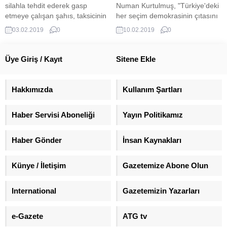
yapılmayacağı belirtildi. Olayların
silahla tehdit ederek gasp
Numan Kurtulmuş, "Türkiye'deki
tarihçiler...
etmeye çalışan şahıs, taksicinin
her seçim demokrasinin çıtasını
karşı koymasıyla yanındaki kuru
bir miktar daha yukarıya
03.02.2019
0
10.02.2019
0
sıkı silahı ateşledi. Gaspçı, daha
çıkarmıştır. Sonuçta bu millet
sonra araçtan inerek gözden
hatta darbelerin sonuçlarını dahi
kayboldu.
seçimlerle silerek yoluna devam
Üye Giriş / Kayıt
Sitene Ekle
etmiştir." dedi.
Hakkımızda
Kullanım Şartları
Haber Servisi Aboneliği
Yayın Politikamız
Haber Gönder
İnsan Kaynakları
Künye / İletişim
Gazetemize Abone Olun
International
Gazetemizin Yazarları
e-Gazete
ATG tv