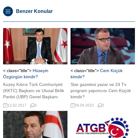
Benzer Konular
< class="title">
Hüseyin
< class="title">
Cem Küçük
Özgürgün kimdir?
kimdir?
Kuzey Kıbrıs Türk Cumhuriyeti
Star gazetesi yazar ve 24 Tv
(KKTC) Başkanı ve Ulusal Birlik
program yapımcısı Cem Küçük
Partisi (UBP) Genel Başkanı
kimdir?
Hüseyin Özgürgün kimdir?
12.02.2017
0
26.04.2015
0