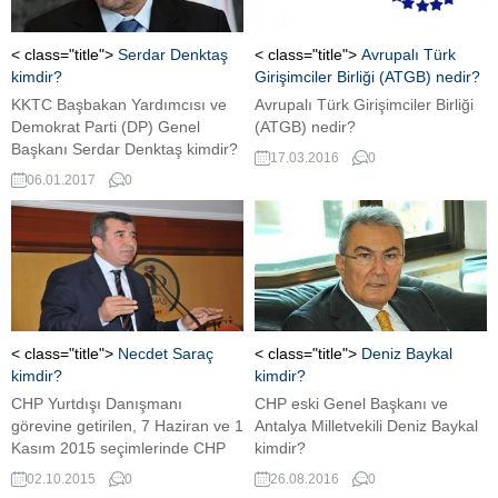
< class="title">
Serdar Denktaş
< class="title">
Avrupalı Türk
kimdir?
Girişimciler Birliği (ATGB) nedir?
KKTC Başbakan Yardımcısı ve
Avrupalı Türk Girişimciler Birliği
Demokrat Parti (DP) Genel
(ATGB) nedir?
Başkanı Serdar Denktaş kimdir?
17.03.2016
0
06.01.2017
0
< class="title">
Necdet Saraç
< class="title">
Deniz Baykal
kimdir?
kimdir?
CHP Yurtdışı Danışmanı
CHP eski Genel Başkanı ve
görevine getirilen, 7 Haziran ve 1
Antalya Milletvekili Deniz Baykal
Kasım 2015 seçimlerinde CHP
kimdir?
İstanbul 1.bölge Milletvekili adayı
02.10.2015
0
26.08.2016
0
gazeteci Necdet Saraç kimdir?