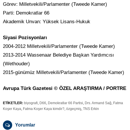
Görev: Milletvekili/Parlamenter (Tweede Kamer)
Parti: Demokratlar 66
Akademik Unvan: Yüksek Lisans-Hukuk
Siyasi Pozisyonları
2004-2012 Milletvekili/Parlamenter (Tweede Kamer)
2013-2014 Wassenaar Belediye Başkan Yardımcısı
(Wethouder)
2015-günümüz Milletvekili/Parlamenter (Tweede Kamer)
Avrupa Türk Gazetesi © ÖZEL ARAŞTIRMA / PORTRE
ETİKETLER:
biyografi
,
D66
,
Demokratlar 66 Partisi
,
Drs. Armand Sağ
,
Fatma
Koşer Kaya
,
Fatma Koşer Kaya kimdir?
,
özgeçmiş
,
TNS Erkin
Yorumlar