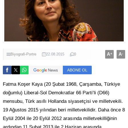
A
+
A
-
Biyografi-Portre
22.08.2015
0
ABONE OL
Fatma Koşer Kaya (20 Şubat 1968, Çarşamba, Türkiye
doğumlu) Liberal-Sol Demokratlar 66 Parti’li (D66)
mensubu, Türk asıllı Hollanda siyasetçisi ve milletvekili.
19 Ağustos 2015 yılından beri milletvekilidir. Daha önce 8
Eylül 2004 ile 20 Eylül 2012 arasında milletvekilliğinin
ardından 11 Şubat 2013 ile 2 Haziran arasında