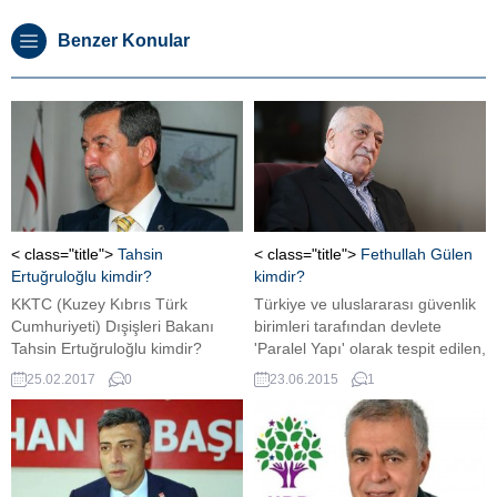
Benzer Konular
< class="title">
Tahsin
< class="title">
Fethullah Gülen
Ertuğruloğlu kimdir?
kimdir?
KKTC (Kuzey Kıbrıs Türk
Türkiye ve uluslararası güvenlik
Cumhuriyeti) Dışişleri Bakanı
birimleri tarafından devlete
Tahsin Ertuğruloğlu kimdir?
'Paralel Yapı' olarak tespit edilen,
kendisini gizleyen ve kamufle
25.02.2017
0
23.06.2015
1
ederek yasadışı faaliyet yürüten,
kendisine kamuoyunda 'cemaat'
ve 'Hizmet hareketi' dedirterek
taban kazanmayı amaç edinmiş,
karanlık-mistik Fethullahçı Terör