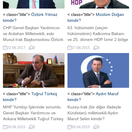
Örgütü'nün (FETÖ) vatan-
hainliğine kadar varan, çeşitli
ağır suçlardan sorumlu firari-
< class="title">
Öztürk Yılmaz
< class="title">
Müslüm Doğan
kaçak terörist ele-başı Fethullah
kimdir?
kimdir?
Gülen kimdir?
CHP Genel Başkan Yardımcısı
63. hükümetin (seçim
ve Ardahan Milletvekili, eski
hükümetinin) Kalkınma Bakanı
Musul-Irak Başkonsolosu Öztürk
ve 25. dönem HDP İzmir 2.bölge
Yılmaz kimdir?
Milletvekili Müslüm Doğan
22.06.2017
0
27.08.2015
0
kimdir?
< class="title">
Tuğrul Türkeş
< class="title">
Aydın Maruf
kimdir?
kimdir?
MHP Yurtdışı İşlerinde sorumlu
Kuzey-Irak (bir diğer ifadeyle
Genel Başkan Yardımcısı ve
Kürdistan) milletvekili Aydın
Ankara Milletvekili Tuğrul Türkeş
Maruf Selim kimdir?
kimdir?
26.08.2015
0
05.04.2015
0