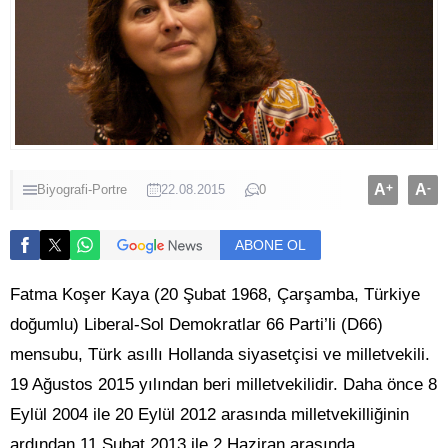
A
+
A
-
Biyografi-Portre
22.08.2015
0
ABONE OL
Fatma Koşer Kaya (20 Şubat 1968, Çarşamba, Türkiye
doğumlu) Liberal-Sol Demokratlar 66 Parti’li (D66)
mensubu, Türk asıllı Hollanda siyasetçisi ve milletvekili.
19 Ağustos 2015 yılından beri milletvekilidir. Daha önce 8
Eylül 2004 ile 20 Eylül 2012 arasında milletvekilliğinin
ardından 11 Şubat 2013 ile 2 Haziran arasında