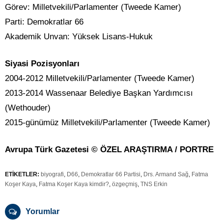
Görev: Milletvekili/Parlamenter (Tweede Kamer)
Parti: Demokratlar 66
Akademik Unvan: Yüksek Lisans-Hukuk
Siyasi Pozisyonları
2004-2012 Milletvekili/Parlamenter (Tweede Kamer)
2013-2014 Wassenaar Belediye Başkan Yardımcısı
(Wethouder)
2015-günümüz Milletvekili/Parlamenter (Tweede Kamer)
Avrupa Türk Gazetesi © ÖZEL ARAŞTIRMA / PORTRE
ETİKETLER:
biyografi
,
D66
,
Demokratlar 66 Partisi
,
Drs. Armand Sağ
,
Fatma
Koşer Kaya
,
Fatma Koşer Kaya kimdir?
,
özgeçmiş
,
TNS Erkin
Yorumlar