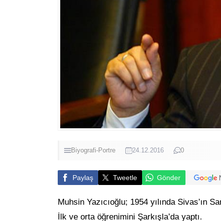
Biyografi-Portre
24.12.2016
0
Paylaş
Tweetle
Gönder
Muhsin Yazıcıoğlu; 1954 yılında Sivas’ın Sark
İlk ve orta öğrenimini Şarkışla’da yaptı.