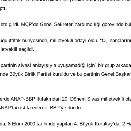
ptı.
asete girdi. MÇP’de Genel Sekreter Yardımcılığı görevinde bu
ğu ittifak bünyesinde, milletvekili adayı oldu. “O, inançların
etvekili seçildi.
artinin siyasi anlayışıyla uyuşamadığı için” bir grup arkadaş
inde Büyük Birlik Partisi kuruldu ve bu partinin Genel Başkan
lerde ANAP-BBP ittifakından 20. Dönem Sivas milletvekili ol
 ANAP’tan istifa ederek, BBP’ye döndü.
da, 8 Ekim 2000 tarihinde yapılan 4. Büyük Kurultay’da, 2 H