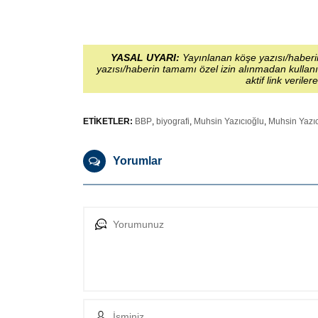
YASAL UYARI:
Yayınlanan köşe yazısı/haberin
yazısı/haberin tamamı özel izin alınmadan kullanı
aktif link veriler
ETİKETLER:
BBP
,
biyografi
,
Muhsin Yazıcıoğlu
,
Muhsin Yazıc
Yorumlar