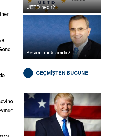
UETD nedir?
iner
ya
Genel
Besim Tibuk kimdir?
GEÇMİŞTEN BUGÜNE
de
aevine
evinde
syal