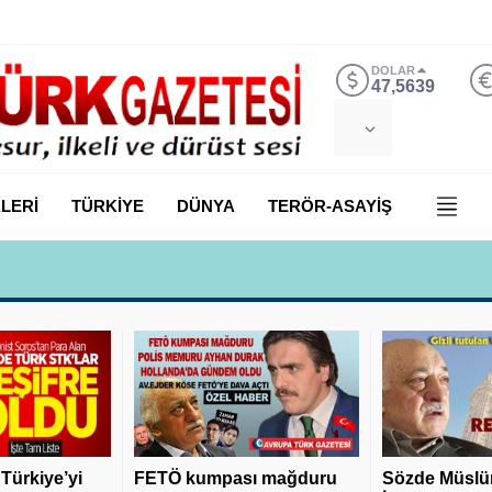
DOLAR
47,5639
LERİ
TÜRKİYE
DÜNYA
TERÖR-ASAYİŞ
 Yılmaz, Özlem Kardeş Sancar’a gündemi değerlendirdi
 Türkiye’yi
FETÖ kumpası mağduru
Sözde Müslü