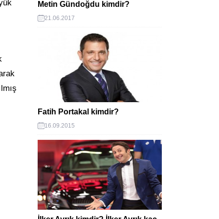
üyük
Metin Gündoğdu kimdir?
21.06.2017
k
larak
ılmış
Fatih Portakal kimdir?
16.09.2015