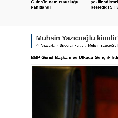
Gülen’in namussuzluğu
şekillendirmek
kanıtlandı
beslediği STK
Muhsin Yazıcıoğlu kimdi
Anasayfa
Biyografi-Portre
Muhsin Yazıcıoğlu 
BBP Genel Başkanı ve Ülkücü Gençlik lid