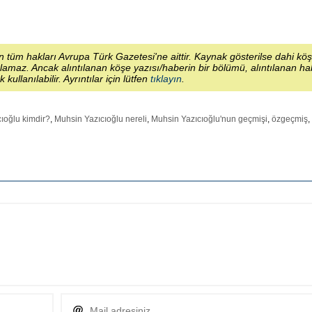
 tüm hakları Avrupa Türk Gazetesi'ne aittir. Kaynak gösterilse dahi kö
lamaz. Ancak alıntılanan köşe yazısı/haberin bir bölümü, alıntılanan h
ek kullanılabilir. Ayrıntılar için lütfen
tıklayın
.
ıoğlu kimdir?
,
Muhsin Yazıcıoğlu nereli
,
Muhsin Yazıcıoğlu'nun geçmişi
,
özgeçmiş
,