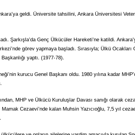
ra’ya geldi. Üniversite tahsilini, Ankara Üniversitesi Veter
adı. Şarkışla’da Genç Ülkücüler Hareketi’ne katildi. Ankara’
erkezi’nde görev yapmaya başladı. Sırasıyla; Ülkü Ocakları 
Başkanlığı yaptı. (1977-78).
neği’nin kurucu Genel Başkanı oldu. 1980 yılına kadar MHP’
.
rdından, MHP ve Ülkücü Kuruluşlar Davası sanığı olarak cez
ıl Mamak Cezaevi’nde kalan Muhsin Yazıcıoğlu, 7,5 yıl ceza
.
lkücülere ve onların ailelerine yardim amacıyla kurulan So