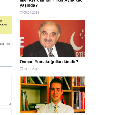
İlker Ayrık kimdir? İlker Ayrık kaç
yaşında?
05.04.2018
şe
abere
Ülkücü
Osman Yumakoğulları kimdir?
23.03.2016