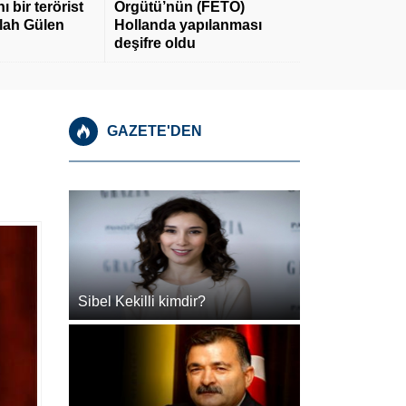
 bir terörist
Örgütü’nün (FETÖ)
llah Gülen
Hollanda yapılanması
deşifre oldu
GAZETE'DEN
Sibel Kekilli kimdir?