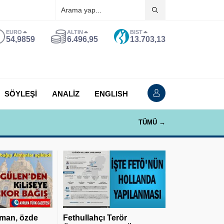
EURO
ALTIN
BIST
54,9859
6.496,95
13.703,13
SÖYLEŞİ
ANALİZ
ENGLISH
TÜMÜ →
man, özde
Fethullahçı Terör