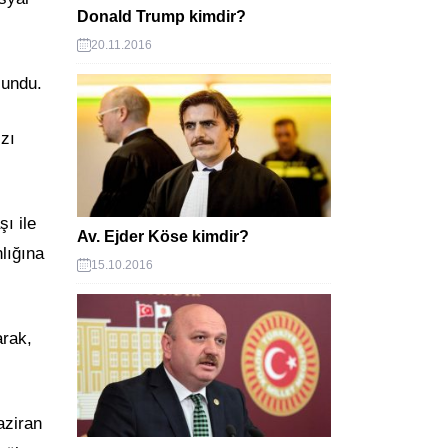
Donald Trump kimdir?
20.11.2016
lundu.
ızı
ı ile
Av. Ejder Köse kimdir?
lığına
15.10.2016
arak,
aziran