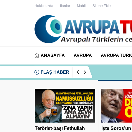
Hakkımızda
İlanlar
Mobil
Sitene Ekle
ANASAYFA
AVRUPA
AVRUPA TÜRK
FLAŞ HABER
İYİ Partili Ayfer
Terörist-başı Fethullah
İşte Soros’un