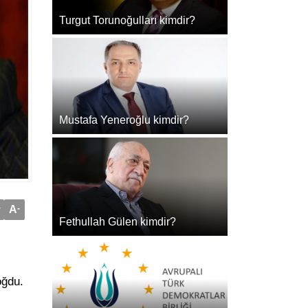
Turgut Torunoğulları kimdir?
Mustafa Yeneroğlu kimdir?
+
A
-
Fethullah Gülen kimdir?
oğdu.