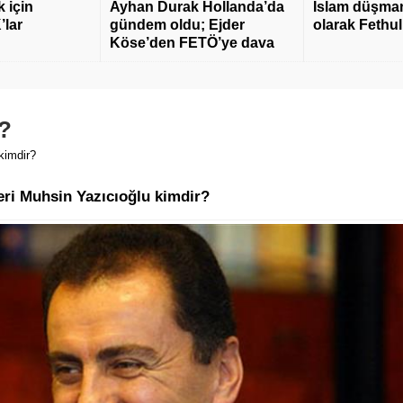
 için
Ayhan Durak Hollanda’da
İslam düşmanı
’lar
gündem oldu; Ejder
olarak Fethu
Köse’den FETÖ’ye dava
r?
kimdir?
eri Muhsin Yazıcıoğlu kimdir?