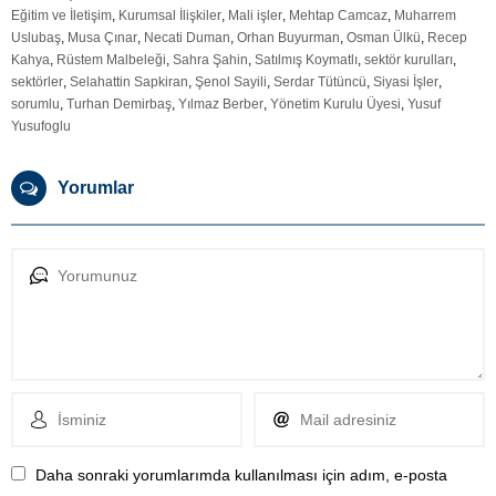
Eğitim ve İletişim
,
Kurumsal İlişkiler
,
Mali işler
,
Mehtap Camcaz
,
Muharrem
Uslubaş
,
Musa Çınar
,
Necati Duman
,
Orhan Buyurman
,
Osman Ülkü
,
Recep
Kahya
,
Rüstem Malbeleği
,
Sahra Şahin
,
Satılmış Koymatlı
,
sektör kurulları
,
sektörler
,
Selahattin Sapkiran
,
Şenol Sayili
,
Serdar Tütüncü
,
Siyasi İşler
,
sorumlu
,
Turhan Demirbaş
,
Yılmaz Berber
,
Yönetim Kurulu Üyesi
,
Yusuf
Yusufoglu
Yorumlar
Daha sonraki yorumlarımda kullanılması için adım, e-posta