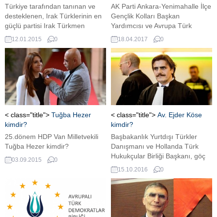
Türkiye tarafından tanınan ve
AK Parti Ankara-Yenimahalle İlçe
desteklenen, Irak Türklerinin en
Gençlik Kolları Başkan
güçlü partisi Irak Türkmen
Yardımcısı ve Avrupa Türk
Cephesi (ITC) nedir?
Gazetesi yazarı Kubilay Sarı
12.01.2015
0
18.04.2017
0
kimdir?
< class="title">
Tuğba Hezer
< class="title">
Av. Ejder Köse
kimdir?
kimdir?
25.dönem HDP Van Milletvekili
Başbakanlık Yurtdışı Türkler
Tuğba Hezer kimdir?
Danışmanı ve Hollanda Türk
Hukukçular Birliği Başkanı, göç
03.09.2015
0
ve '63 Ankara Anlaşması
15.10.2016
0
konularında uzman Av. Ejder
Köse kimdir?