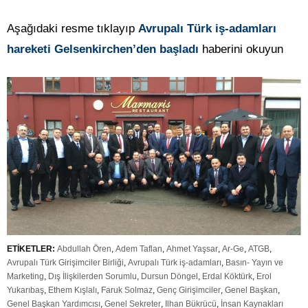
Aşağıdaki resme tıklayıp
Avrupalı Türk iş-adamları
hareketi Gelsenkirchen’den başladı
haberini okuyun
ETİKETLER:
Abdullah Ören
,
Adem Taflan
,
Ahmet Yaşsar
,
Ar-Ge
,
ATGB
,
Avrupalı Türk Girişimciler Birliği
,
Avrupalı Türk iş-adamları
,
Basın- Yayın ve
Marketing
,
Dış İlişkilerden Sorumlu
,
Dursun Döngel
,
Erdal Köktürk
,
Erol
Yukarıbaş
,
Ethem Kışlalı
,
Faruk Solmaz
,
Genç Girişimciler
,
Genel Başkan
,
Genel Başkan Yardımcısı
,
Genel Sekreter
,
Ilhan Bükrücü
,
İnsan Kaynakları