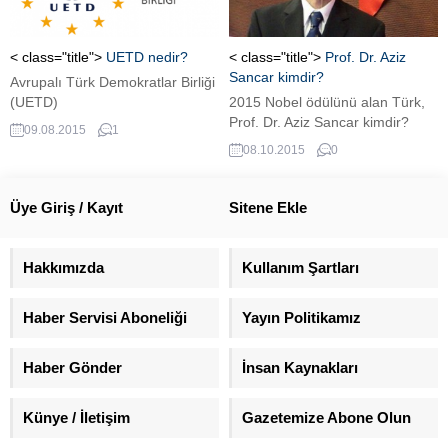
< class="title">
UETD nedir?
< class="title">
Prof. Dr. Aziz
Sancar kimdir?
Avrupalı Türk Demokratlar Birliği
(UETD)
2015 Nobel ödülünü alan Türk,
Prof. Dr. Aziz Sancar kimdir?
09.08.2015
1
08.10.2015
0
Üye Giriş / Kayıt
Sitene Ekle
Hakkımızda
Kullanım Şartları
Haber Servisi Aboneliği
Yayın Politikamız
Haber Gönder
İnsan Kaynakları
Künye / İletişim
Gazetemize Abone Olun