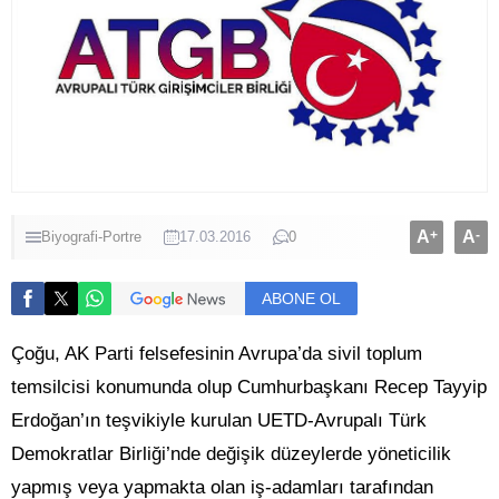
A
+
A
-
Biyografi-Portre
17.03.2016
0
ABONE OL
Çoğu, AK Parti felsefesinin Avrupa’da sivil toplum
temsilcisi konumunda olup Cumhurbaşkanı Recep Tayyip
Erdoğan’ın teşvikiyle kurulan UETD-Avrupalı Türk
Demokratlar Birliği’nde değişik düzeylerde yöneticilik
yapmış veya yapmakta olan iş-adamları tarafından