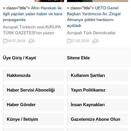
noktalara dikkat çekti, uyarılar
yaptı. İşte AVRUPA TÜRK
< class="title">
Afrin Harekatı ile
< class="title">
UETD Genel
GAZETESİ yazarı Salih Eren’in
ilgili yapılan yalan haber ve kara
Başkan Yardımcısı Av. Zingal
yazısı.
propaganda
Almanya şiddet haritasını
açıkladı
Avrupalı Türklerin sesi AVRUPA
TÜRK GAZETESİ'nin yazarı
Avrupalı Türk Demokratlar
Damla Çiğdem yazdı.
Birliği-UETD Genel Başkan
18.07.2018
0
27.02.2016
0
Yardımcısı ve Siyasi İşler
Başkanı Av. Zingal, AVRUPA
TÜRK GAZETESİ'ne yaptığı
Üye Giriş / Kayıt
Sitene Ekle
analiz'de 2015 Almanya şiddet
haritasını açıkladı. İşte Zingal'in
durumu ortaya tüm çıplaklığıyla
Hakkımızda
Kullanım Şartları
koyan değerlendirmesi.
Haber Servisi Aboneliği
Yayın Politikamız
Haber Gönder
İnsan Kaynakları
Künye / İletişim
Gazetemize Abone Olun