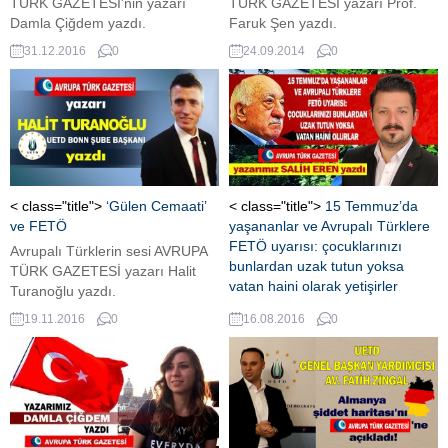
TÜRK GAZETESİ'nin yazarı
TÜRK GAZETESİ yazarı Prof.
Damla Çiğdem yazdı.
Faruk Şen yazdı.
31.12.2016
0
24.09.2014
0
< class="title">
‘Gülen Cemaati’
< class="title">
15 Temmuz’da
ve FETÖ
yaşananlar ve Avrupalı Türklere
FETÖ uyarısı: çocuklarınızı
Avrupalı Türklerin sesi AVRUPA
bunlardan uzak tutun yoksa
TÜRK GAZETESİ yazarı Halit
vatan haini olarak yetişirler
Turanoğlu yazdı.
Avrupalı Türklerin sesi AVRUPA
19.11.2016
0
16.08.2016
0
TÜRK GAZETESİ'nin yazarı
Salih Eren, eli kanlı vatan haini
Fethullah Gülen'in çetesi FETÖ
vasıtasıyla yaptığı 15 Temmuz
darbe girişimini Avrupa'dan bir
bakışla yazdı ve önemli