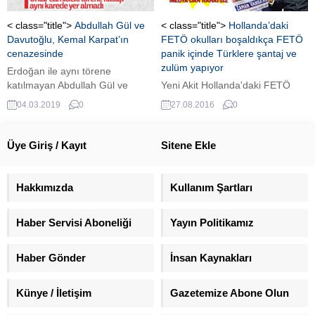
< class="title">
Abdullah Gül ve
< class="title">
Hollanda’daki
Davutoğlu, Kemal Karpat’ın
FETÖ okulları boşaldıkça FETÖ
cenazesinde
panik içinde Türklere şantaj ve
zulüm yapıyor
Erdoğan ile aynı törene
katılmayan Abdullah Gül ve
Yeni Akit Hollanda'daki FETÖ
Ahmet Davutoğlu'nun, bu tavrı
zulmünü manşetine taşıdı. Yeni
04.03.2019
0
27.08.2016
0
dikkat çekti.
Akit'ten Mehmet Özmen,
Hollanda'da yaşayan Türk
ailelerin, FETÖ’nün
Üye Giriş / Kayıt
Sitene Ekle
kontrolündeki kolej ve
okullarından çocuklarını almak
isterken nasıl bin bir türlü
Hakkımızda
Kullanım Şartları
zorluklar ve şantajlarla
karşılaştıklarını yazdı.
Haber Servisi Aboneliği
Yayın Politikamız
Haber Gönder
İnsan Kaynakları
Künye / İletişim
Gazetemize Abone Olun