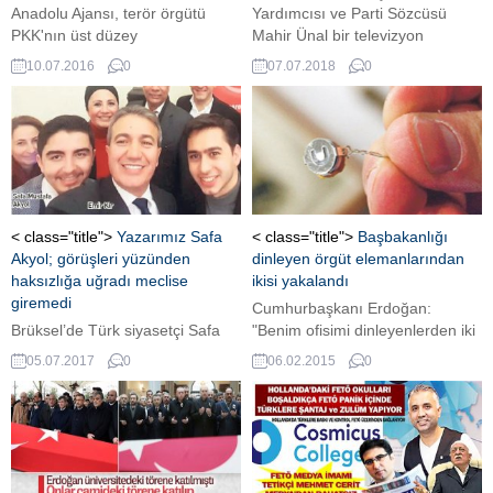
Anadolu Ajansı, terör örgütü
Yardımcısı ve Parti Sözcüsü
PKK'nın üst düzey
Mahir Ünal bir televizyon
sorumlularından "Bahoz Erdal"
kanalının canlı yayınında
10.07.2016
0
07.07.2018
0
kod adlı Fehman Hüseyin'in,
gündeme ilişkin açıklamalarda
Suriye'de öldürüldüğünü
bulunurken erken seçim ve
duyurdu. Konuyla ilgili
bedelli askerlik konusuna da
hükümetten ilk açıklama
değindi.
Başbakan Yardımcısı Veysi
Kaynak'tan geldi. Bayram
müjdesi olarak değerlendirilen
haberden sonra Avrupalı Türk
< class="title">
Yazarımız Safa
< class="title">
Başbakanlığı
STK temsilcilerinden ardı ardına
Akyol; görüşleri yüzünden
dinleyen örgüt elemanlarından
destek açıklamaları geldi.
haksızlığa uğradı meclise
ikisi yakalandı
giremedi
Cumhurbaşkanı Erdoğan:
Brüksel’de Türk siyasetçi Safa
"Benim ofisimi dinleyenlerden iki
Mustafa Akyol, belediye meclis
tanesi Romanya'da yakalandı.
05.07.2017
0
06.02.2015
0
üyeliğini kıl payı kaçırdı. Üyelik
Önce Hırvatistan, ordadan kaçtı
verilmemesine gerekçe olarak
Macaristan, oradan kaçtılar ve
da Cumhurbaşkanı Erdoğan’a ve
Romanya'da yakalandılar'' dedi.
UETD’ye yakınlığı gösterildi.