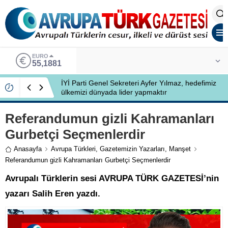
ALTIN
6.660,55
İYİ Partili Ayfer Yılmaz, Özlem Kardeş Sancar’a
gündemi değerlendirdi
Referandumun gizli Kahramanları
Gurbetçi Seçmenlerdir
Anasayfa
Avrupa Türkleri
,
Gazetemizin Yazarları
,
Manşet
Referandumun gizli Kahramanları Gurbetçi Seçmenlerdir
Avrupalı Türklerin sesi AVRUPA TÜRK GAZETESİ’nin
yazarı Salih Eren yazdı.