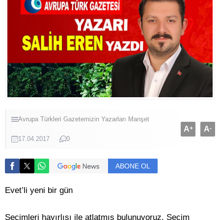
Avrupa Türkleri
Gazetemizin Yazarları
Manşet
A
+
A
-
17.04.2017
0
ABONE OL
Evet’li yeni bir gün
Seçimleri hayırlısı ile atlatmış bulunuyoruz. Seçim