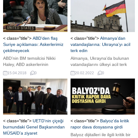
< class="title">
ABD’den flaş
< class="title">
Almanya’dan
Suriye açıklaması: Askerlerimiz
vatandaşlarına: Ukrayna’yı acil
çekilmeyecek
terk edin
ABD’nin BM temsilcisi Nikki
Almanya, Ukrayna’da bulunan
Haley, ABD askerlerinin
vatandaşlarını ülkeyi acil terk
Suriye’den çekilmeyeceğini
etmeye çağırdı. Ayrıca Alman
15.04.2018
0
20.02.2022
0
söyledi ABD’nin Birleşmiş
hava yolu şirketi Lufthansa, 21
Milletler Büyükelçisi Nikki Haley,
Şubat'tan itibaren Kiev uçuşlarını
‘hedefler tamamlanana kadar’
askıya alacağını duyurdu. ...
ABD askerlerinin Suriye’den
çekilmeyeceğini açıkladı. Haley,
ABD’nin hedeflerini ise “DEAŞ’ı
mağlubiyete uğratmak, kimyasal
silahların kullanılmamasını
< class="title">
UETD’nin çiçeği
< class="title">
Balyoz’da kritik
garantiye almak ve İran’ın neler
burnundaki Genel Başkanından
rapor dava dosyasına girdi
yaptığını takip etmek olarak
MÜSAİD’a ziyaret
Balyoz dijitalleri ile ilgili kritik bir