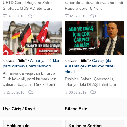
açıkladı. Haley, “Amerikan
UETD Genel Başkanı Zafer
rapor daha dava dosyasına girdi.
birliklerinin eve döndüğünü...
Sırakaya MÜSİAD Stuttgart
Rapora göre "5 No'lu
Şubesi'ni ziyaret etti.
harddiskteki dijital veriler tutarlı
14.03.2016
0
02.02.2015
0
değil ve dosyalardaki çelişkiler,
normal kullanıcı davranışlarıyla
açıklanamaz"
< class="title">
Almanya Türkleri
< class="title">
Çavuşoğlu:
parti kurmaya hazırlanıyor!
ABD’nin çekilmesi koordineli
olmalı
Almanya’da yaşayan bir grup
Türk kökenli, parti kurmak için
Dışişleri Bakanı Çavuşoğlu,
çalışma başlattı. Türk kökenli
"Suriye'deki DEAŞ kalıntılarını
vatandaşlarımız Almanya’da
temizleme ve ABD'nin Suriye'den
27.06.2016
0
06.02.2019
0
parti kurma çalışmalarına
çekilme süreci sistemli ve
başladı. 2017 Genel
koordineli bir şekilde
seçimlerinde Türk partisinin
yapılmalıdır." dedi.
Üye Giriş / Kayıt
Sitene Ekle
katılacağı belirtildi.
Hakkımızda
Kullanım Şartları