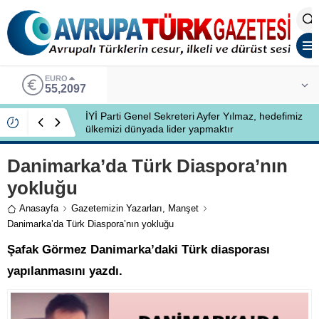
EURO
55,2097
İYİ Parti Genel Sekreteri Ayfer Yılmaz, hedefimiz
ülkemizi dünyada lider yapmaktır
Danimarka’da Türk Diaspora’nın
yokluğu
Anasayfa
Gazetemizin Yazarları
,
Manşet
Danimarka’da Türk Diaspora’nın yokluğu
Şafak Görmez Danimarka’daki Türk diasporası
yapılanmasını yazdı.