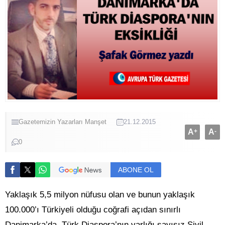
Gazetemizin Yazarları
Manşet
21.12.2015
A
+
A
-
0
ABONE OL
Yaklaşık 5,5 milyon nüfusu olan ve bunun yaklaşık
100.000’ı Türkiyeli olduğu coğrafi açıdan sınırlı
Danimarka’da, Türk Diaspora’nın varlığı sayısız Sivil