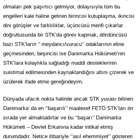
olmaları pek şaşırtıcı gelmiyor, dolayısıyla tüm bu
engelleri kale haline getiren birincisi kutuplaşma, ikincisi
dini görüşler ve farklılıklar, üçüncüsü menfi çıkarlar
doğrultusunda bir STK’da görev kapmak, dördüncüsü
bazı STK’ların ‘’ meydancı/vurucu’’ odaklarının eline
geçmesinden, beşincisi ise Danimarka Hükümeti’nin
STK’lara kolaylıkla sağladığı maddi desteklerinin
suistimal edilmesinden kaynaklandığını altını çizerek ve
üzülerek ifade etme gereğindeyim.
Dünyada ufacık nokta halinde ancak STK yuvası bilinen
Danimarka’ da en ‘’başarılı’’ maalesef FETÖ STK’ları ön
sırada yer almaktadırlar ve bu ‘’başarı’’ Danimarka
Hükümeti – Devlet Erkanına kadar intikal etmiş
durumdadır. Netice itibariyle ‘’asıl ehemmiyet’’ gösteren