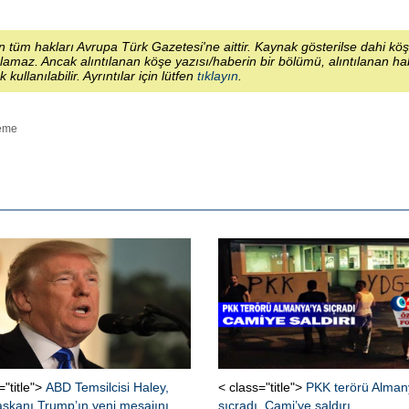
 tüm hakları Avrupa Türk Gazetesi'ne aittir. Kaynak gösterilse dahi kö
lamaz. Ancak alıntılanan köşe yazısı/haberin bir bölümü, alıntılanan h
ek kullanılabilir. Ayrıntılar için lütfen
tıklayın
.
eme
="title">
ABD Temsilcisi Haley,
< class="title">
PKK terörü Alman
şkanı Trump’ın yeni mesajını
sıçradı, Cami’ye saldırı