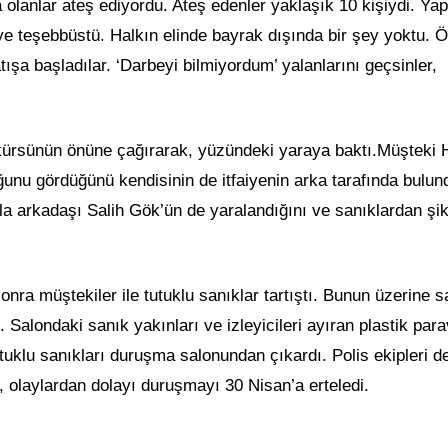
lanlar ateş ediyordu. Ateş edenler yaklaşık 10 kişiydi. Yap
eye teşebbüstü. Halkın elinde bayrak dışında bir şey yoktu. 
tışa başladılar. ‘Darbeyi bilmiyordum’ yalanlarını geçsinler,
ürsünün önüne çağırarak, yüzündeki yaraya baktı.Müşteki
ğunu gördüğünü kendisinin de itfaiyenin arka tarafında bulu
la arkadaşı Salih Gök’ün de yaralandığını ve sanıklardan şi
 müştekiler ile tutuklu sanıklar tartıştı. Bunun üzerine s
. Salondaki sanık yakınları ve izleyicileri ayıran plastik par
utuklu sanıkları duruşma salonundan çıkardı. Polis ekipleri d
olaylardan dolayı duruşmayı 30 Nisan’a erteledi.