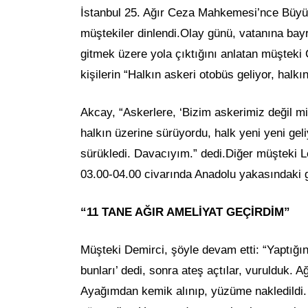
İstanbul 25. Ağır Ceza Mahkemesi’nce Büy
müştekiler dinlendi.Olay günü, vatanına ba
gitmek üzere yola çıktığını anlatan müşteki
kişilerin “Halkın askeri otobüs geliyor, halkı
Akcay, “Askerlere, ‘Bizim askerimiz değil mi
halkın üzerine sürüyordu, halk yeni yeni geli
sürükledi. Davacıyım.” dedi.Diğer müşteki Le
03.00-04.00 civarında Anadolu yakasındaki g
“11 TANE AĞIR AMELİYAT GEÇİRDİM”
Müşteki Demirci, şöyle devam etti: “Yaptığın
bunları’ dedi, sonra ateş açtılar, vurulduk. 
Ayağımdan kemik alınıp, yüzüme nakledildi. 