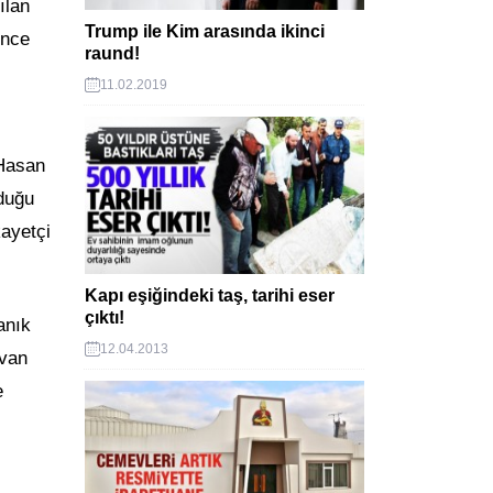
ılan
Trump ile Kim arasında ikinci
Önce
raund!
11.02.2019
 Hasan
nduğu
kayetçi
Kapı eşiğindeki taş, tarihi eser
çıktı!
anık
12.04.2013
avan
e