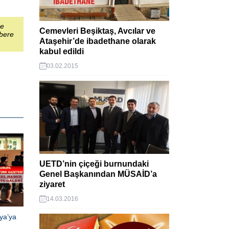
şe
Cemevleri Beşiktaş, Avcılar ve
abere
Ataşehir’de ibadethane olarak
kabul edildi
03.02.2015
UETD’nin çiçeği burnundaki
Genel Başkanından MÜSAİD’a
ziyaret
14.03.2016
ya’ya