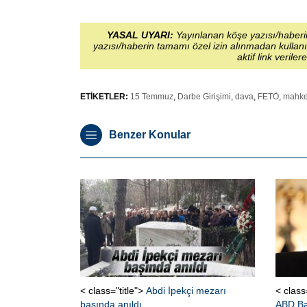
YASAL UYARI:
Yayınlanan köşe yazısı/haberin
yazısı/haberin tamamı özel izin alınmadan kullanı
aktif link veriler
ETİKETLER:
15 Temmuz
,
Darbe Girişimi
,
dava
,
FETÖ
,
mahk
Benzer Konular
< class="title">
Abdi İpekçi mezarı
< class
başında anıldı
ABD Ba