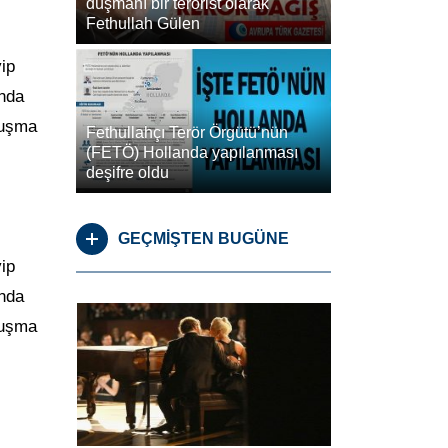
düşmanı bir terörist olarak
Fethullah Gülen
yip
ında
ruşma
Fethullahçı Terör Örgütü’nün
(FETÖ) Hollanda yapılanması
deşifre oldu
GEÇMİŞTEN BUGÜNE
yip
ında
ruşma