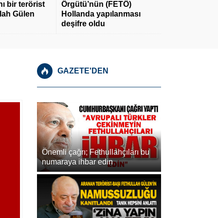
 bir terörist
Örgütü’nün (FETÖ)
llah Gülen
Hollanda yapılanması
deşifre oldu
GAZETE'DEN
Önemli çağrı; Fethullahçıları bu
numaraya ihbar edin