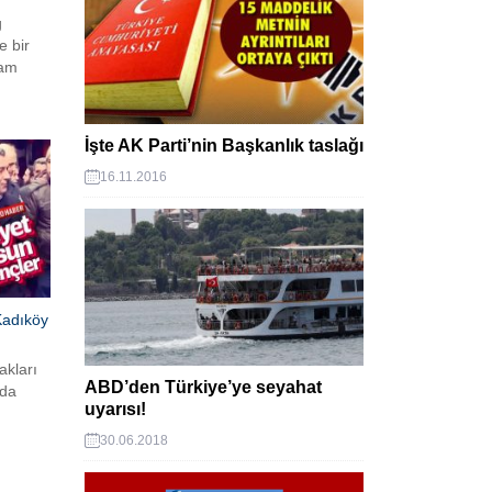
g
e bir
lam
isi’ne
İşte AK Parti’nin Başkanlık taslağı
16.11.2016
 Kadıköy
akları
ABD’den Türkiye’ye seyahat
nda
uyarısı!
30.06.2018