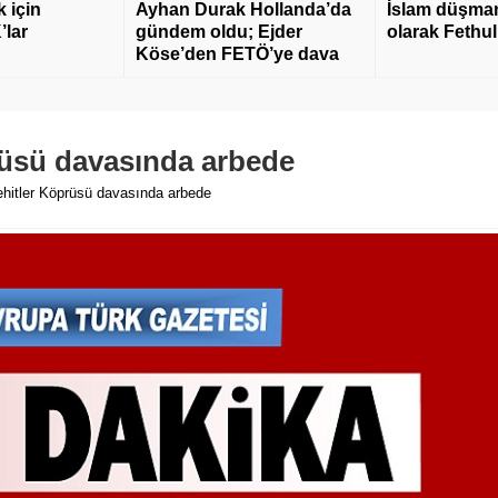
 için
Ayhan Durak Hollanda’da
İslam düşmanı
’lar
gündem oldu; Ejder
olarak Fethu
Köse’den FETÖ’ye dava
üsü davasında arbede
itler Köprüsü davasında arbede