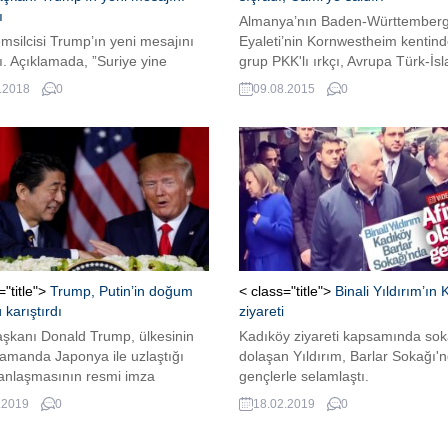
ı
Almanya’nın Baden-Württember
silcisi Trump’ın yeni mesajını
Eyaleti’nin Kornwestheim kentind
ı. Açıklamada, ”Suriye yine
grup PKK'lı ırkçı, Avrupa Türk-İs
l silah kullanırsa ABD ateşe
Birliğine (ATİB) bağlı Merkez Cam
.2018
0
09.08.2015
0
denildi ABD Temsilcisi Trump’ın
saldırı düzenledi.
sajını açıkladı. Açıklamada,
 yine kimyasal silah kullanırsa
şe hazır” denildi.
="title">
Trump, Putin’in doğum
< class="title">
Binali Yıldırım’ın
karıştırdı
ziyareti
şkanı Donald Trump, ülkesinin
Kadıköy ziyareti kapsamında sok
amanda Japonya ile uzlaştığı
dolaşan Yıldırım, Barlar Sokağı'
 anlaşmasının resmi imza
gençlerle selamlaştı.
nden önce yaptığı açıklamada,
.2019
0
18.02.2019
0
 bir tweet’e imza attı.
DAŞIM ABE 39 YAŞINDA” Japan