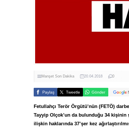
Manşet
Son Dakika
20.04.2018
0
Paylaş
Tweetle
Gönder
Fetullahçı Terör Örgütü’nün (FETÖ) darbe 
Tayyip Olçok’un da bulunduğu 34 kişinin 
ilişkin haklarında 37’şer kez ağırlaştırıl