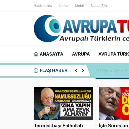
Hakkımızda
İlanlar
Mobil
Sitene Ekle
ANASAYFA
AVRUPA
AVRUPA TÜRK
FLAŞ HABER
İYİ Partili Ayfer
Terörist-başı Fethullah
İşte Soros’un