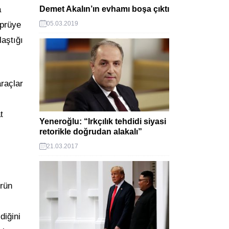
Demet Akalın’ın evhamı boşa çıktı
a
05.03.2019
öprüye
aştığı
araçlar
t
Yeneroğlu: “Irkçılık tehdidi siyasi
retorikle doğrudan alakalı”
21.03.2017
ürün
diğini