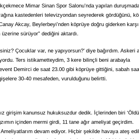
ükçekmece Mimar Sinan Spor Salonu’nda yapılan duruşmad
yrağına kastedenleri televizyondan seyrederek gördüğünü, k
 Canay Akcay, Beylerbeyi’nden köprüye doğru giderken karşıl
n üzerine sürüyor” dediğini aktardı.
siniz? Çocuklar var, ne yapıyorsun?’ diye bağırdım. Askeri 
yordu. Ters istikametteydim, 3 kere bilinçli beni arabayla
vent Demirci de saat 23.00 gibi köprüye gittiğini, sabah saa
işelere 30-40 mesafeden, vurulduğunu belirtti.
ız girişim kanunsuz hukuksuzdur dedik. İçlerinden biri ‘Öld
Ağzımın içinden mermi girdi, 11 tane ağır ameliyat geçirdim.
Ameliyatlarım devam ediyor. Hiçbir şekilde havaya ateş edil