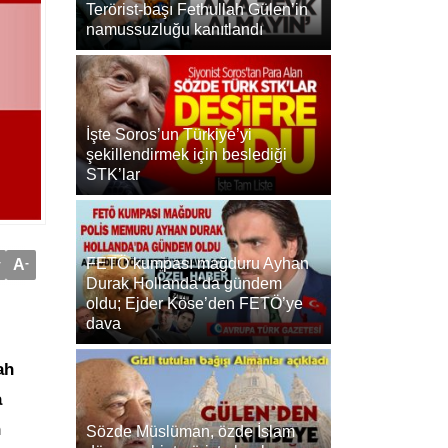
Terörist-başı Fethullah Gülen’in
namussuzluğu kanıtlandı
İşte Soros’un Türkiye’yi
şekillendirmek için beslediği
STK’lar
FETÖ kumpası mağduru Ayhan
+
A
-
Durak Hollanda’da gündem
oldu; Ejder Köse’den FETÖ’ye
dava
ah
a
n
Sözde Müslüman, özde İslam