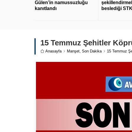
Gülen’in namussuzluğu
şekillendirmek
kanıtlandı
beslediği STK
15 Temmuz Şehitler Köpr
Anasayfa
Manşet
,
Son Dakika
15 Temmuz Şeh