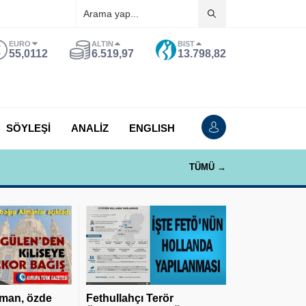
EURO
ALTIN
BIST
55,0112
6.519,97
13.798,82
SÖYLEŞİ
ANALİZ
ENGLISH
TÜMÜ →
man, özde
Fethullahçı Terör