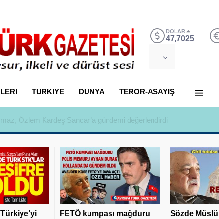
DOLAR
47,7025
LERİ
TÜRKİYE
DÜNYA
TERÖR-ASAYİŞ
 Yılmaz, Özlem Kardeş Sancar’a gündemi değerlendirdi
 Türkiye’yi
FETÖ kumpası mağduru
Sözde Müslü