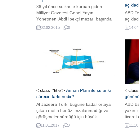
açıklad
36 yıl önce suikaste kurban giden
Milliyet Gazetesi Genel Yayın
ABD Tem
Yönetmeni Abdi İpekçi mezarı başında
açıklad
anıldı. Usta gazeteciyi ailesi, sevenleri
kimyasa
02.02.2015
0
14.04
ve meslektaşları yalnız bırakmadı.
hazır” 
yeni me
”Suriye
ABD ate
< class="title">
Annan Planı ile şu anki
< class
sürecin farkı nedir?
gününü 
Al Jazeera Türk; bugüne kadar ortaya
ABD Ba
çıkan metin henüz imzalanmadığı ve
yakın z
görüşmeler sürdüğü için büyük
ticaret
değişiklikler dahi olması mümkün
töreni
11.01.2017
0
11.10
olmakla birlikte, uzlaşılar ile 2004 tarihli
skandal
Annan Planı arasındaki farkı derledi.
“ARKA