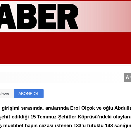
A
ABONE OL
girişimi sırasında, aralarında Erol Olçok ve oğlu Abdull
şehit edildiği 15 Temmuz Şehitler Köprüsü’ndeki olaylar
mış müebbet hapis cezası istenen 133’ü tutuklu 143 sanığı