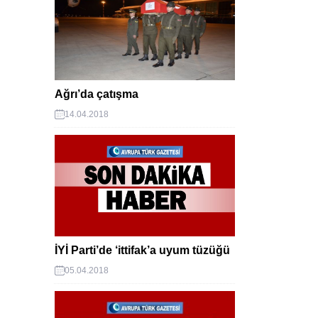
Ağrı’da çatışma
14.04.2018
İYİ Parti’de ‘ittifak’a uyum tüzüğü
05.04.2018