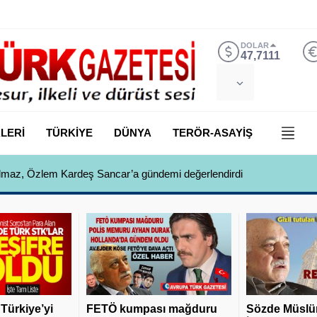
DOLAR
47,7111
LERİ
TÜRKİYE
DÜNYA
TERÖR-ASAYİŞ
 Yılmaz, Özlem Kardeş Sancar’a gündemi değerlendirdi
 Türkiye’yi
FETÖ kumpası mağduru
Sözde Müslü