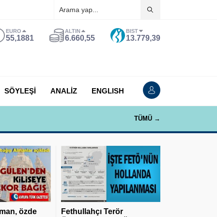
EURO
ALTIN
BIST
55,1881
6.660,55
13.779,39
SÖYLEŞİ
ANALİZ
ENGLISH
TÜMÜ →
man, özde
Fethullahçı Terör