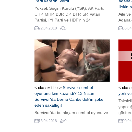
Parti kararını verdi
Adana’d
ilişkin
Yüksek Seçim Kurulu (YSK), AK Parti,
CHP, MHP, BBP, DP, BTP, SP, Vatan
Aile ve
Partisi, İYİ Parti ve HDP’nin 24
Adana'd
Haziran’daki seçime girebileceğine
ardında
22.04.2018
0
05.04
karar verdi. YSK tarafından yapılan
olaya 
açıklamada; Yargıtay Cumhuriyet
talebiy
Başsavcılığında yapılan inceleme
çocuğun
sonucunda 298 sayılı Kanunun 14.
alındığı
maddesinin 11. fıkrası ile 2820 sayılı
Kanunun 36. maddesi gereğince illerin
en...
< class="title">
Survivor sembol
< class
oyununu kim kazandı? 13 Nisan
yerli ve 
Survivor’da Berna Canbeldek’in şoke
Taksici
eden sakatlığı!
yapıldı
Survivor’da bu akşam sembol oyunu ve
gösterd
ödül oyunu heyecanı yaşandı.
aranıy
13.04.2018
0
09.04
Survivor’da bu akşamki yemek ödülü
Erdoğan
artık Gönüllüler takımı için hayati öneme
dönemi