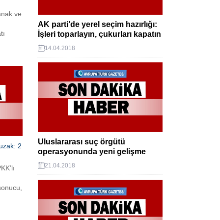
anak ve
AK parti’de yerel seçim hazırlığı:
tı
İşleri toparlayın, çukurları kapatın
vvetli
14.04.2018
Uluslararası suç örgütü
uzak: 2
operasyonunda yeni gelişme
21.04.2018
KK’lı
 sonucu,
bölgesi
e
şi