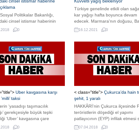
aki cinsel istismar haberine
Kuvvetli yağış bekleniyor
 açıklama
Türkiye genelinde etkili olan sağ
 Sosyal Politikalar Bakanlığı,
kar yağışı hafta boyunca devam
aki cinsel istismar haberinin
edecek. Marmara'nın doğusu, Ba
n "il müdürlüğünün hızlı şekilde
Karadeniz ve Doğu Akdeniz'de ku
.2018
0
16.12.2021
0
müdahil olduğunu, annenin
yağış görülecek. ...
le yapılan başvuru üzerine 3
 savcılık kararıyla koruma altına
nı" bildirdi
="title">
Uber kavgasına karşı
< class="title">
Çukurca’da hain t
’milli’ taksi
şehit, 1 yaralı
lerin ‘yasadışı taşımacılık
HAKKÂRİ’nin Çukurca ilçesinde P
ğı’ gerekçesiyle büyük tepki
teröristlerin döşediği el yapımı
iği ‘Uber’ kavgasına çare
patlayıcının (EYP) infilak etmesi
or. Cumhurbaşkanı Tayyip
iki asker şehit oldu. Şentepe üs 
.2018
0
07.04.2018
0
’ın belediye başkanlığı
yakınlarında dün öğle saatlerind
nde Ulaştırma Daire Başkanı
operasyonda olan askerlerin geçi