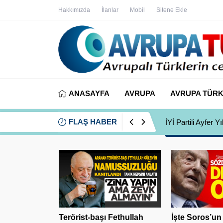
Hakkımızda
İlanlar
Mobil
Sitene Ekle
ANASAYFA
AVRUPA
AVRUPA TÜRK
FLAŞ HABER
İYİ Partili Ayfer
Terörist-başı Fethullah
İşte Soros’un