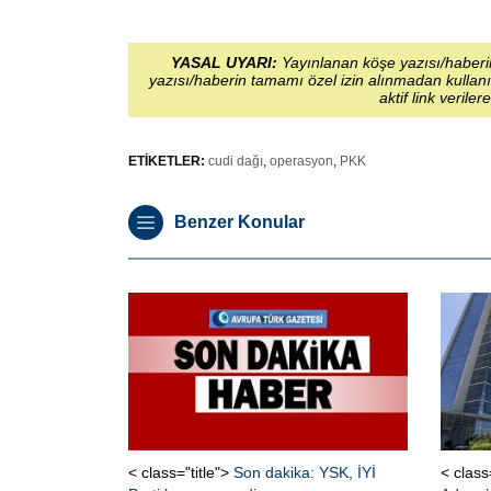
YASAL UYARI:
Yayınlanan köşe yazısı/haberin
yazısı/haberin tamamı özel izin alınmadan kullanı
aktif link veriler
ETİKETLER:
cudi dağı
,
operasyon
,
PKK
Benzer Konular
< class="title">
Son dakika: YSK, İYİ
< class