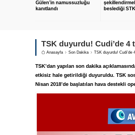
Gülen’in namussuzluğu
şekillendirmek
kanıtlandı
beslediği STK
TSK duyurdu! Cudi’de 4 t
Anasayfa
Son Dakika
TSK duyurdu! Cudi’de 4
TSK’dan yapılan son dakika açıklamasınd
etkisiz hale getirildiği duyuruldu. TSK
Nisan 2018’de başlatılan hava destekli oper