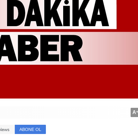
A
ABONE OL