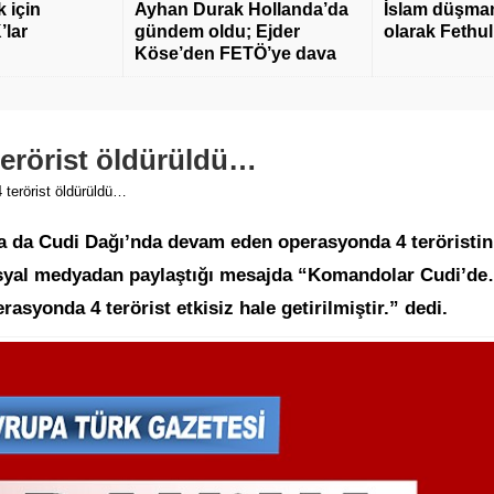
 için
Ayhan Durak Hollanda’da
İslam düşmanı
’lar
gündem oldu; Ejder
olarak Fethu
Köse’den FETÖ’ye dava
erörist öldürüldü…
 terörist öldürüldü…
a da Cudi Dağı’nda devam eden operasyonda 4 teröristin
 sosyal medyadan paylaştığı mesajda “Komandolar Cudi’d
asyonda 4 terörist etkisiz hale getirilmiştir.” dedi.