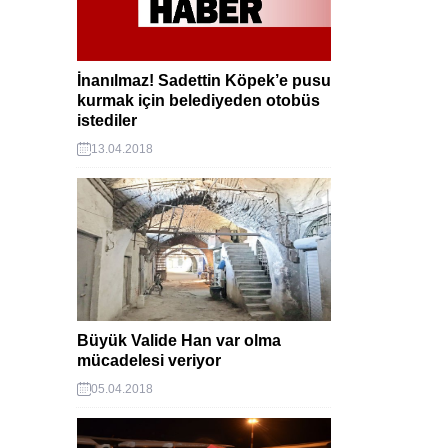
döşenen
ubay
an
r
İnanılmaz! Sadettin Köpek’e pusu
kurmak için belediyeden otobüs
istediler
13.04.2018
Büyük Valide Han var olma
mücadelesi veriyor
05.04.2018