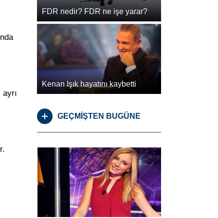
FDR nedir? FDR ne işe yarar?
’nda
Kenan Işık hayatını kaybetti
 ayrı
GEÇMİŞTEN BUGÜNE
r.