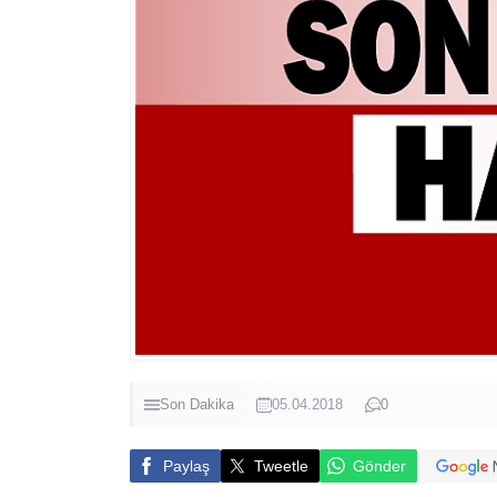
Son Dakika
05.04.2018
0
Paylaş
Tweetle
Gönder