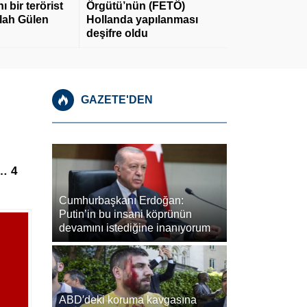
 bir terörist
Örgütü’nün (FETÖ)
llah Gülen
Hollanda yapılanması
deşifre oldu
GAZETE'DEN
e… 4
Cumhurbaşkanı Erdoğan:
Putin’in bu insani köprünün
devamını istediğine inanıyorum
ABD′deki koruma kavgasına