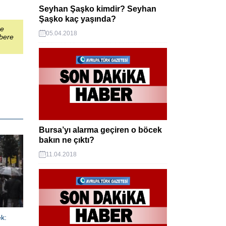
Seyhan Şaşko kimdir? Seyhan
Şaşko kaç yaşında?
şe
05.04.2018
abere
Bursa’yı alarma geçiren o böcek
bakın ne çıktı?
11.04.2018
ek: