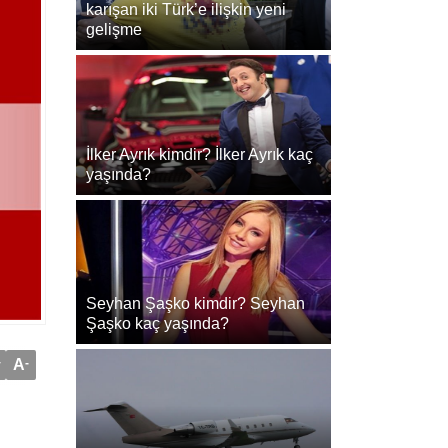
karışan iki Türk’e ilişkin yeni
gelişme
İlker Ayrık kimdir? İlker Ayrık kaç
yaşında?
Seyhan Şaşko kimdir? Seyhan
Şaşko kaç yaşında?
+
A
-