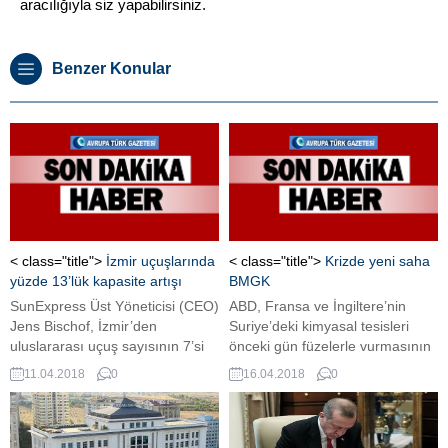
aracılığıyla siz yapabilirsiniz.
Benzer Konular
< class="title">
İzmir uçuşlarında
< class="title">
Krizde yeni saha
yüzde 13’lük kapasite artışı
BMGK
SunExpress Üst Yöneticisi (CEO)
ABD, Fransa ve İngiltere’nin
Jens Bischof, İzmir’den
Suriye’deki kimyasal tesisleri
uluslararası uçuş sayısının 7’si
önceki gün füzelerle vurmasının
charter olmak üzere 32’ye
ardından yakın zamanda yeni bir
11.04.2018
0
16.04.2018
0
yükselttiklerini belirterek, “İzmir
saldırı beklenmezken, kriz
üzerinden haftada 800 sefer
diplomasi alanına taşındı. Rus
gerçekleştiriyoruz. Bu yıl İzmir
basını ABD, Fransa ve
uçuşlarında, yalnızca yaz
İngiltere’nin Suriye’de ateşkes