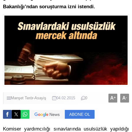
Bakanlığı’ndan soruşturma izni istendi.
A
+
A
-
Manşet
Terör-Asayiş
04.02.2015
0
ABONE OL
Komiser yardımcılığı sınavlarında usulsüzlük yapıldığı