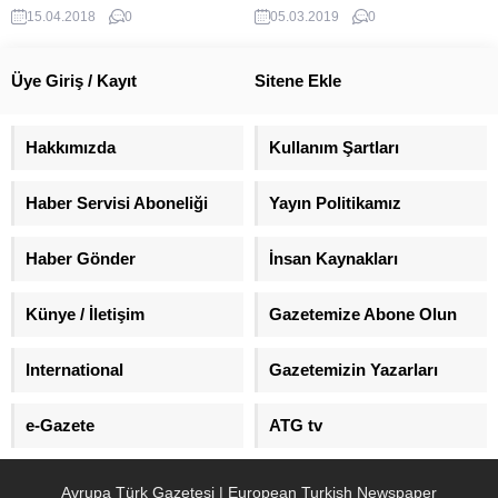
alınması nedeniyle güzergahını
masaları, fast food yiyeceklerle
15.04.2018
0
05.03.2019
0
değiştirerek başka bir
doldu.
havaalanına iniş yaptı Çin Sivil
Havacılık Kurumunun
Üye Giriş / Kayıt
Sitene Ekle
açıklamasına göre, Changsha-
Pekin uçuşunu yapan 1350 sefer
sayılı uçağın kabin görevlisinin
Hakkımızda
Kullanım Şartları
rehin alınması nedeniyle uçağın
Pekin yerine Zhengzhou kentine
Haber Servisi Aboneliği
Yayın Politikamız
inmek zorunda kaldığı belirtildi.
Açıklamada, bir yolcunun
“business...
Haber Gönder
İnsan Kaynakları
Künye / İletişim
Gazetemize Abone Olun
International
Gazetemizin Yazarları
e-Gazete
ATG tv
Avrupa Türk Gazetesi | European Turkish Newspaper