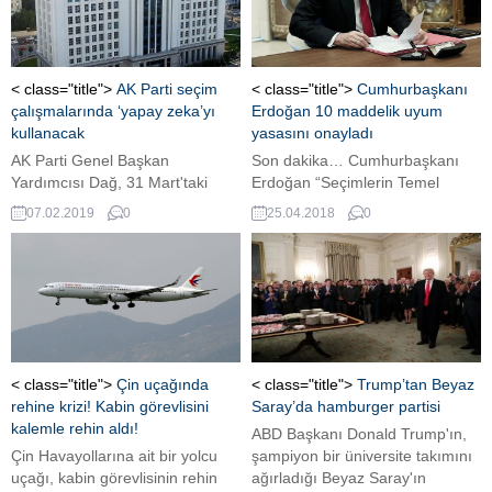
sezonunda olmak üzere 1 milyon
için Birleşmiş Milletler Güvenlik
300 binin üzerinde koltuk arzı ile
Konseyi’nde (BMGK) ortak bir
tarihi bir rekora imza atarak
girişimde bulunacağını yazdı.
kapasitemizi yüzde 13 artırdık.”
BMGK’nın geçen şubat ayındaki
< class="title">
AK Parti seçim
< class="title">
Cumhurbaşkanı
dedi....
ateşkes kararı hayata
çalışmalarında ‘yapay zeka’yı
Erdoğan 10 maddelik uyum
geçmemişti. ABD,...
kullanacak
yasasını onayladı
AK Parti Genel Başkan
Son dakika… Cumhurbaşkanı
Yardımcısı Dağ, 31 Mart'taki
Erdoğan “Seçimlerin Temel
yerel seçim çalışmalarında
Hükümleri ve Seçmen Kütükleri
07.02.2019
0
25.04.2018
0
yapay zekadan
Hakkında Kanun ile Bazı
faydalanacaklarını söyledi.
Kanunlarda Değişiklik
Yapılmasına Dair Kanun”u
onayladı AA’nın aktardığı son
dakika bilgisine göre;
Cumhurbaşkanı Erdoğan
“Seçimlerin Temel Hükümleri ve
Seçmen Kütükleri Hakkında
< class="title">
Çin uçağında
< class="title">
Trump’tan Beyaz
Kanun ile Bazı Kanunlarda
rehine krizi! Kabin görevlisini
Saray’da hamburger partisi
Değişiklik Yapılmasına Dair
kalemle rehin aldı!
ABD Başkanı Donald Trump'ın,
Kanun”u onayladı. 24 Haziran
Çin Havayollarına ait bir yolcu
şampiyon bir üniversite takımını
2018 cumhurbaşkanlığı ve...
uçağı, kabin görevlisinin rehin
ağırladığı Beyaz Saray'ın