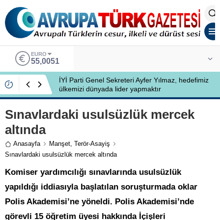
EURO
55,0051
İYİ Parti Genel Sekreteri Ayfer Yılmaz, hedefimiz
ülkemizi dünyada lider yapmaktır
Sınavlardaki usulsüzlük mercek
altında
Anasayfa
Manşet
,
Terör-Asayiş
Sınavlardaki usulsüzlük mercek altında
Komiser yardımcılığı sınavlarında usulsüzlük
yapıldığı iddiasıyla başlatılan soruşturmada oklar
Polis Akademisi’ne yöneldi. Polis Akademisi’nde
görevli 15 öğretim üyesi hakkında İçişleri