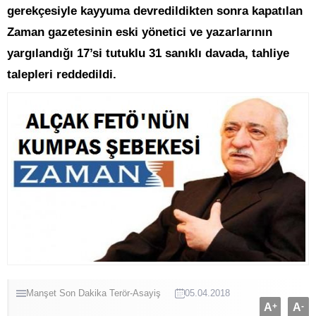
gerekçesiyle kayyuma devredildikten sonra kapatılan
Zaman gazetesinin eski yönetici ve yazarlarının
yargılandığı 17’si tutuklu 31 sanıklı davada, tahliye
talepleri reddedildi.
Manşet
Son Dakika
Terör-Asayiş
05.04.2018
A
+
A
-