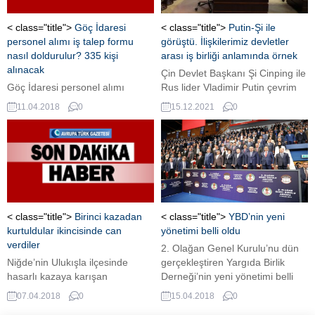
zanlı adliyeye sevk edildi.
< class="title">
Göç İdaresi
< class="title">
Putin-Şi ile
personel alımı iş talep formu
görüştü. İlişkilerimiz devletler
nasıl doldurulur? 335 kişi
arası iş birliği anlamında örnek
alınacak
Çin Devlet Başkanı Şi Cinping ile
Göç İdaresi personel alımı
Rus lider Vladimir Putin çevrim
başvurusu için süreç devam
içi görüştü. İki lider de 1 saatten
11.04.2018
0
15.12.2021
0
ediyor. Toplam 335 kişiyi
fazla süren görüşmenin basına
istihdam edecek olan Göç
açık kısmında açıklamalarda
İdaresi Genel Müdürlüğü,
bulundu. ...
başvurular hakkında detayları
Devlet Personel Başkanlığı
(DPB) internet sitesi üzerinden
yayımladı. Büro memuru, sosyal
çalışmacı ve kameraman
< class="title">
Birinci kazadan
< class="title">
YBD’nin yeni
alanlarında istihdam
kurtuldular ikincisinde can
yönetimi belli oldu
gerçekleştirecek olan Göç
verdiler
2. Olağan Genel Kurulu’nu dün
İdaresi, iş talep formu
Niğde’nin Ulukışla ilçesinde
gerçekleştiren Yargıda Birlik
aracılığıyla başvuruları almaya
hasarlı kazaya karışan
Derneği’nin yeni yönetimi belli
başladı. Peki,...
otomobillerden inen iki kişi başka
oldu 2. Olağan Genel Kurulu’nu
07.04.2018
0
15.04.2018
0
bir aracın çarpması sonucu
dün gerçekleştiren Yargıda Birlik