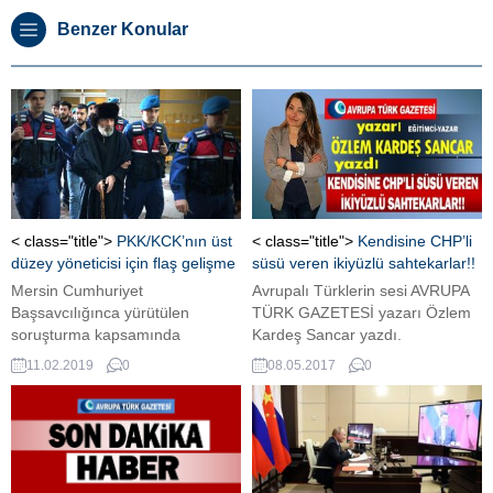
Benzer Konular
< class="title">
PKK/KCK’nın üst
< class="title">
Kendisine CHP’li
düzey yöneticisi için flaş gelişme
süsü veren ikiyüzlü sahtekarlar!!
Mersin Cumhuriyet
Avrupalı Türklerin sesi AVRUPA
Başsavcılığınca yürütülen
TÜRK GAZETESİ yazarı Özlem
soruşturma kapsamında
Kardeş Sancar yazdı.
Adana'da yakalanıp kente
11.02.2019
0
08.05.2017
0
getirilen, terör örgütü
PKK/KCK'nın sözde yürütme
konseyi üyeleriyle ilişkisi olduğu
ve örgütte önemli görevlerde
bulunduğu belirtilen Davut
Baghestani ile beraberindeki 3