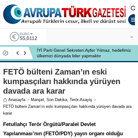
ALTIN
6.519,97
İYİ Partili Ayfer Yılmaz, Özlem Kardeş Sancar’a
gündemi değerlendirdi
FETÖ bülteni Zaman’ın eski
kumpasçıları hakkında yürüyen
davada ara karar
Anasayfa
Manşet
,
Son Dakika
,
Terör-Asayiş
FETÖ bülteni Zaman’ın eski kumpasçıları hakkında yürüyen davada ara
karar
Fetullahçı Terör Örgütü/Paralel Devlet
Yapılanması’nın (FETÖ/PDY) yayın organı olduğu