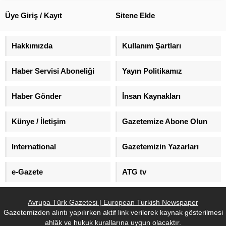
hayatını kaybetti, biri çocuk iki
Derneği’nin yeni yönetimi belli
kişi ise yaralandı. Alınan bilgiye
oldu. Derneğin birinci dönem
Üye Giriş / Kayıt
Sitene Ekle
göre, Güney Köyü Kavşağı’nda
Başkanlığına Yargıtay Savcısı
sürücülerinin kimlikleri
Birol Kırmaz seçilirken, Adalet
öğrenilemeyen 51 HF 795 ve 33
Bakanlığı Müsteşar Yardımcısı
Hakkımızda
Kullanım Şartları
NPP 81 plakalı otomobiller
Musa Heybet ikinci dönem,
çarpıştı. Bu hasarlı kaza sonrası
Antalya Bölge Adliye Mahkemesi
Haber Servisi Aboneliği
Yayın Politikamız
otomobillerden inip güvenlik
Başkanı Ali...
önlemi...
Haber Gönder
İnsan Kaynakları
Künye / İletişim
Gazetemize Abone Olun
International
Gazetemizin Yazarları
e-Gazete
ATG tv
Avrupa Türk Gazetesi | European Turkish Newspaper
Gazetemizden alıntı yapılırken aktif link verilerek kaynak gösterilmesi
ahlâk ve hukuk kurallarına uygun olacaktır.