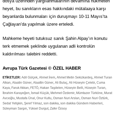
dosya üzerinden yargılanmalarının devamına hükmeten
heyet, bu sanıkların esas hakkındaki mütalaaya karşı
beyanlarda bulunmaları için duruşmayı 10-11 Mayıs’ta
Çağlayan’da yapılmak üzere erteledi.
Mahkeme heyeti tutuksuz sanık Şahin Alpay’ın konutu
terk etmemek şeklinde uygulanan adli kontrolün
kaldırılması talebini reddetti.​
Avrupa Türk Gazetesi © ÖZEL HABER
ETİKETLER:
Adil Gülçek
,
Ahmet İrem
,
Ahmet Metin Sekizkardeş
,
Ahmet Turan
Alkan
,
Alaatin Güner
,
Alaattin Güner
,
Ali Bulaç
,
Ali Hüseyin Çelebi
,
Cuma
Kaya
,
Faruk Akkan
,
FETÖ
,
Hakan Taşdelen
,
Hüseyin Belli
,
Hüseyin Turan
,
İbrahim Karayeğen
,
İsmail Küçük
,
Mehmet Özdemir
,
Mümtazer Türköne
,
Murat
Avcıoğlu
,
Mustafa Ünal
,
Onur Kutlu
,
Osman Nuri Arslan
,
Osman Nuri Öztürk
,
Sedat Yetişkin
,
Şeref Yılmaz
,
son dakika
,
son dakika Gündem Haberleri
,
Süleyman Sargın
,
Yüksel Durgut
,
Zafer Özsoy