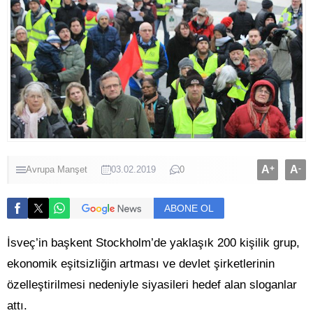
A
+
A
-
Avrupa
Manşet
03.02.2019
0
ABONE OL
İsveç’in başkent Stockholm’de yaklaşık 200 kişilik grup,
ekonomik eşitsizliğin artması ve devlet şirketlerinin
özelleştirilmesi nedeniyle siyasileri hedef alan sloganlar
attı.