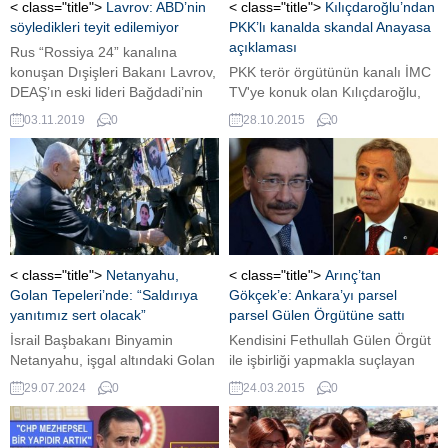
< class="title">
Lavrov: ABD’nin
< class="title">
Kılıçdaroğlu’ndan
söyledikleri teyit edilemiyor
PKK’lı kanalda skandal Anayasa
açıklaması
Rus “Rossiya 24” kanalına
konuşan Dışişleri Bakanı Lavrov,
PKK terör örgütünün kanalı İMC
DEAŞ’ın eski lideri Bağdadi’nin
TV'ye konuk olan Kılıçdaroğlu,
ölümü ile ilgili açıklamalarda
Anayasa'nın değiştirilemez 2. ve
03.11.2019
0
28.10.2015
0
bulundu. “ORDUMUZ İLAVE
3. maddelerinin değişmesine
BİLGİLER ÜZERİNDE
sıcak baktıklarını ifade etti.
ÇALIŞIYOR” Bağdadi’nin ölümü
konusunda ABD’den farklı bir
değerlendirme yapan Lavrov,
“Bağdadi, ABD’nin bir buluşuydu.
Savunma Bakanlığımız Bağdadi
hakkında bir açıklama yaptı. Bu
< class="title">
Netanyahu,
< class="title">
Arınç’tan
konuda daha fazla bilgi istiyoruz.
Golan Tepeleri’nde: “Saldırıya
Gökçek’e: Ankara’yı parsel
Ordumuz ilave...
yanıtımız sert olacak”
parsel Gülen Örgütüne sattı
İsrail Başbakanı Binyamin
Kendisini Fethullah Gülen Örgüt
Netanyahu, işgal altındaki Golan
ile işbirliği yapmakla suçlayan
Tepeleri'nde gerçekleşen
Melih Gökçek'e yanıt veren
29.07.2024
0
24.03.2015
0
ölümcül roket saldırısının
Hükümet Sözcüsü Bülent Arınç,
yaşandığı bölgeyi ziyaret etti.
"Gökçek bu yapıya Ankara’yı
parsel parsel satmıştır. Zengin