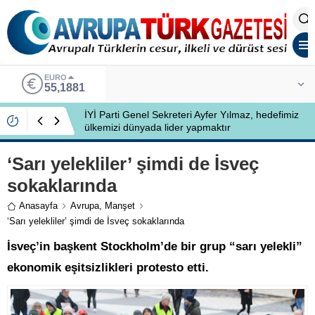
EURO
55,1881
İYİ Parti Genel Sekreteri Ayfer Yılmaz, hedefimiz
ülkemizi dünyada lider yapmaktır
‘Sarı yelekliler’ şimdi de İsveç
sokaklarında
Anasayfa
Avrupa
,
Manşet
‘Sarı yelekliler’ şimdi de İsveç sokaklarında
İsveç’in başkent Stockholm’de bir grup “sarı yelekli”
ekonomik eşitsizlikleri protesto etti.