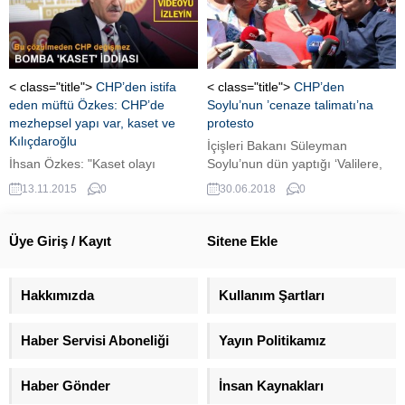
işadamlarına okul yaptırmıştır.
Yurt yerleri sağlamıştır. Paralel
Yapının kucağına oturuyor."
dedi. Arınç ayrıca Gökçek'in
açıklamaları için "Terbiyesizce bir
< class="title">
CHP’den istifa
< class="title">
CHP’den
açıklamadır. Benim görevden
eden müftü Özkes: CHP’de
Soylu’nun ’cenaze talimatı’na
alınmamı isteyecek kadar
mezhepsel yapı var, kaset ve
protesto
haysiyetli bir...
Kılıçdaroğlu
İçişleri Bakanı Süleyman
İhsan Özkes: "Kaset olayı
Soylu’nun dün yaptığı ‘Valilere,
aydınlanmadan Kemal
CHP il başkanlarını bundan
13.11.2015
0
30.06.2018
0
Kılıçdaroğlu'nun gidip
sonra şehit cenazelerinde
gitmeyeceği bilinemez'' dedi.
protokole almayın talimatı
verdim’ açıklaması CHP İl
Üye Giriş / Kayıt
Sitene Ekle
Başkanlıkları tarafından protesto
edildi. Şişhane Meydanı’nda
yapılan protestoda Süleyman
Hakkımızda
Kullanım Şartları
Soylu, “Sözleriyle toplumsal
çatışma ve kaos çağrısı
Haber Servisi Aboneliği
Yayın Politikamız
yapmıştır” denildi İçişleri Bakanı
Süleyman Soylu’nun “cenaze
talimatı”, 81 ildeki CHP İl...
Haber Gönder
İnsan Kaynakları