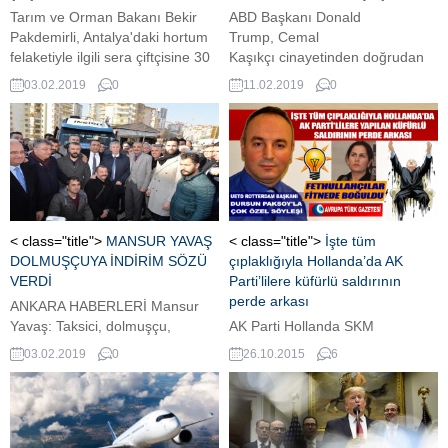
Tarım ve Orman Bakanı Bekir
ABD Başkanı Donald
Pakdemirli, Antalya'daki hortum
Trump, Cemal
felaketiyle ilgili sera çiftçisine 30
Kaşıkçı cinayetinden doğrudan
milyon lira tazminat ödendiğini
Suudi Veliaht Prens'in sorumlu
03.02.2019
0
11.02.2019
0
söyledi. Bakan Pakdemirli, fiyat
olup olmadığının 'Magnitsky
artışlarını kontrol etmek için
Yasası' kapsamında 120 gün
denetimlerin artırıldığını kaydetti.
içinde ortaya konmasını isteyen
Senato talebine yanıt vermedi.
< class="title">
MANSUR YAVAŞ
< class="title">
İşte tüm
DOLMUŞÇUYA İNDİRİM SÖZÜ
çıplaklığıyla Hollanda’da AK
VERDİ
Parti’lilere küfürlü saldırının
perde arkası
ANKARA HABERLERİ Mansur
Yavaş: Taksici, dolmuşçu,
AK Parti Hollanda SKM
otobüsçü altın çağını
Koordinatörü İslam
03.02.2019
0
26.10.2015
6
yaşayacakHürriyet Haber
Kanıtoğlu’nun yardımcısı
03.02.2019 - 10:28 Son
olduğunu söyleyerek, bir şekilde
Güncelleme : 03.02.2019 - 10:28
AK Parti İstanbul Milletvekili
Metin Külünk vasıtasıyla edindiği
iltimasla hareket ettiği öğrenilen