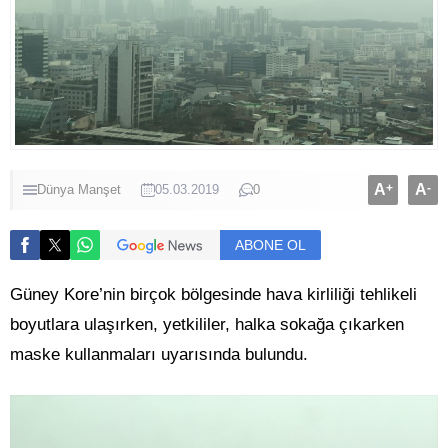
A
+
A
-
Dünya
Manşet
05.03.2019
0
ABONE OL
Güney Kore’nin birçok bölgesinde hava kirliliği tehlikeli
boyutlara ulaşırken, yetkililer, halka sokağa çıkarken
maske kullanmaları uyarısında bulundu.