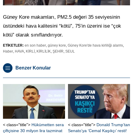
Güney Kore makamları, PM2.5 değeri 35 seviyesinin
üstündeki hava kalitesini “kötü”, 75’in üzerini ise “çok
kötü” olarak sınıflandırıyor.
ETİKETLER:
en son haber
,
güney kore
,
Güney Kore'de hava kirliliği alarmı
,
Haber
,
HAVA
,
KİRLİ
,
KİRLİLİK
,
ŞEHİR
,
SEUL
Benzer Konular
< class="title">
Hükümetten sera
< class="title">
Donald Trump’tan
çiftçisine 30 milyon lira tazminat
Senato’ya ‘Cemal Kaşıkçı’ resti!