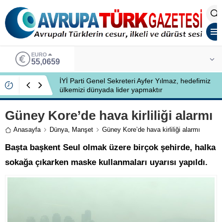
ALTIN
6.521,17
İYİ Partili Ayfer Yılmaz, Özlem Kardeş Sancar’a
gündemi değerlendirdi
Güney Kore’de hava kirliliği alarmı
Anasayfa
Dünya
,
Manşet
Güney Kore’de hava kirliliği alarmı
Başta başkent Seul olmak üzere birçok şehirde, halka
sokağa çıkarken maske kullanmaları uyarısı yapıldı.