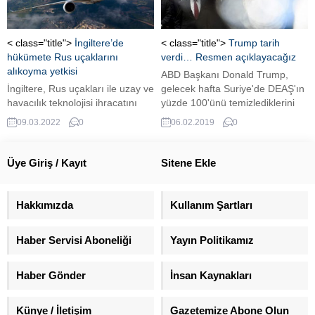
Rotterdam'lı Saadet Koral,
Fethullahçı Terör Örgütü (FETÖ)
medyasında yer alan ve UETD
< class="title">
İngiltere’de
< class="title">
Trump tarih
Rotterdam Başkanı Dursun
hükümete Rus uçaklarını
verdi… Resmen açıklayacağız
Paksoy'a küfürler ettiği görülen
alıkoyma yetkisi
ABD Başkanı Donald Trump,
videosuyla 1 Kasım seçimleri
İngiltere, Rus uçakları ile uzay ve
gelecek hafta Suriye'de DEAŞ'ın
öncesi Hollanda Türklerinin...
havacılık teknolojisi ihracatını
yüzde 100'ünü temizlediklerini
etkileyen bir dizi yeni yaptırım
resmen açıklayabileceklerini
09.03.2022
0
06.02.2019
0
açıkladı. ...
söyledi. Öte yandan ABD ile
DEAŞ Karşıtı Koalisyon'un bazı
üyeleri, Suriye'deki savaşa
Üye Giriş / Kayıt
Sitene Ekle
askeri bir çözüm olmadığını
vurgulayarak, Birleşmiş Milletler
(BM) üzerinden siyasi çözüm
Hakkımızda
Kullanım Şartları
çabalarına destek vereceklerini
açıkladı.
Haber Servisi Aboneliği
Yayın Politikamız
Haber Gönder
İnsan Kaynakları
Künye / İletişim
Gazetemize Abone Olun