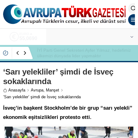
ALTIN
6.525,39
İYİ Partili Ayfer Yılmaz, Özlem Kardeş Sancar’a
gündemi değerlendirdi
‘Sarı yelekliler’ şimdi de İsveç
sokaklarında
Anasayfa
Avrupa
,
Manşet
‘Sarı yelekliler’ şimdi de İsveç sokaklarında
İsveç’in başkent Stockholm’de bir grup “sarı yelekli”
ekonomik eşitsizlikleri protesto etti.