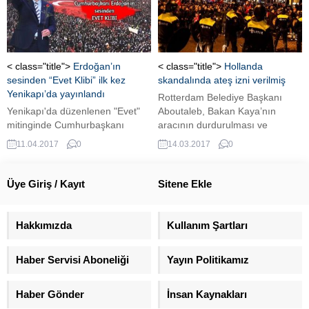
< class="title">
Erdoğan’ın
< class="title">
Hollanda
sesinden “Evet Klibi” ilk kez
skandalında ateş izni verilmiş
Yenikapı’da yayınlandı
Rotterdam Belediye Başkanı
Yenikapı'da düzenlenen "Evet"
Aboutaleb, Bakan Kaya’nın
mitinginde Cumhurbaşkanı
aracının durdurulması ve
Recep Tayyip Erdoğan kürsüye
sonrasında sınır dışı edilmesi
11.04.2017
0
14.03.2017
0
çıkmadan önce sürpriz bir klip
olayında Hollanda Özel Timi’ne
gösterildi. Cumhurbaşkanı
ateş izni verildiğini söyledi.
Erdoğan'ın sesinden "Evet" klibi
Üye Giriş / Kayıt
Sitene Ekle
ilk kez Yenikapı'da yayınlandı.
Hakkımızda
Kullanım Şartları
Haber Servisi Aboneliği
Yayın Politikamız
Haber Gönder
İnsan Kaynakları