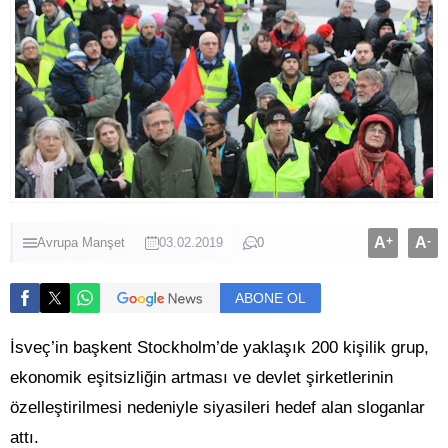
A
+
A
-
Avrupa
Manşet
03.02.2019
0
ABONE OL
İsveç’in başkent Stockholm’de yaklaşık 200 kişilik grup,
ekonomik eşitsizliğin artması ve devlet şirketlerinin
özelleştirilmesi nedeniyle siyasileri hedef alan sloganlar
attı.