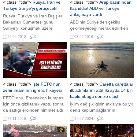
< class="title">
Rusya, İran ve
< class="title">
Arap basınından
Türkiye Suriye’yi görüşecek!
flaş iddia! ABD ve Türkiye
anlaşmaya vardı
Rusya, Türkiye ve İran Dışişleri
Bakanları Cumartesi günü
ABD'nin Suriye'den çekilip
Suriye’yi konuşmak üzere
çekilmeyeceği merak edilirken
Moskova’da bir araya gelecek
Arap basınından çok önemli bir
25.04.2018
0
03.02.2019
0
Interfax haber ajansının son
iddia geldi. Arap basınının
dakika olarak duyurduğu
iddiasına göre ABD ve Türkiye
haberde, Rusya, Türkiye ve İran
Suriye konusunda anlaşmaya
Dışişleri Bakanlarının Cumartesi
vardı.
günü Suriye’yi konuşmak üzere
Moskova’da bir araya geleceği
açıklandı.
< class="title">
İşte FETÖ’nün
< class="title">
Caretta carettalar
zehir imamının iğrenç hikayesi
ilk adımlarını attı! İki ayda 14 bin
kaplumbağa denize ulaştı
FETÖ onu, Ergenekon kumpası
için önce gizli tanık yaptı, sonra
İklim değişikliğinin etkisiyle bu yıl
da sattığı eroinden himmet aldı.
deniz kaplumbağlarının
yuvalama sezonu erken başladı.
27.11.2016
0
29.07.2024
0
İlk adımlarını atan kaplumbağa
yavrularından 14 bin 807 denize
kavuştu.