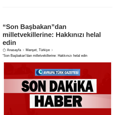
paylaşımda "Kemal abim gitsin
soyadını Gülen yapsın" dedi.
“Son Başbakan”dan
milletvekillerine: Hakkınızı helal
edin
Anasayfa
Manşet
,
Türkiye
“Son Başbakan”dan milletvekillerine: Hakkınızı helal edin