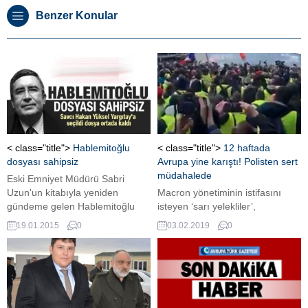
Benzer Konular
< class="title">
Hablemitoğlu
< class="title">
12 haftada
dosyası sahipsiz
Avrupa yine karıştı! Polisten sert
müdahalede
Eski Emniyet Müdürü Sabri
Uzun'un kitabıyla yeniden
Macron yönetiminin istifasını
gündeme gelen Hablemitoğlu
isteyen ‘sarı yelekliler’,
suikasti davasında sıradışı bir
eylemlerinin 12. haftasında yine
19.01.2015
0
03.02.2019
0
gelişme yaşandı. Dosyaya bakan
sokaklardaydı. Bu haftaki
Savcı Hakan Yüksel Yargıtay'a
eylemler, polisin eylemcilere
seçilince yerine yeni bir bir savcı
uyguladığı şiddetin artmasına
atanmadı. Böylece Hablemitoğlu
tepki olarak, daha önceki
dosyası savcısız kaldı. Savcı
eylemlerde ‘yaralanan
Yüksel'in son araştırmaları
eylemcilere’ adandı.