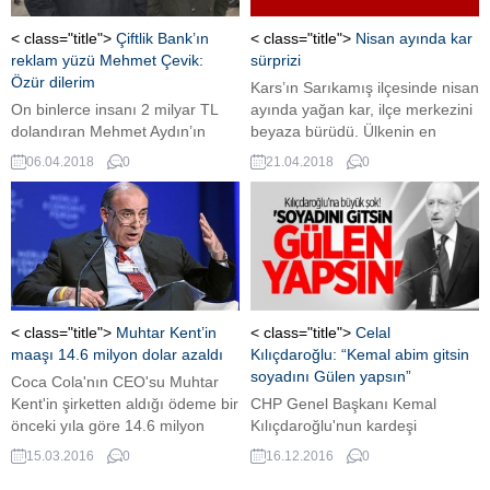
cinayetteki f tipi polis bağlantıları
üzerineydi.
< class="title">
Çiftlik Bank’ın
< class="title">
Nisan ayında kar
reklam yüzü Mehmet Çevik:
sürprizi
Özür dilerim
Kars’ın Sarıkamış ilçesinde nisan
On binlerce insanı 2 milyar TL
ayında yağan kar, ilçe merkezini
dolandıran Mehmet Aydın’ın
beyaza bürüdü. Ülkenin en
Çiftlik Bank’ının yüzü olan
yüksek rakımlı yerleşim
06.04.2018
0
21.04.2018
0
oyuncu Mehmet Çevik, CNN
yerlerinden olan ve hava
Türk canlı yayınında konuştu.
sıcaklığının sıfırın altında 1
Mehmet Çevik, "Siz benim
dereceye düştüğü Sarıkamış
yerime oraya gitseniz, reklam
ilçesinde, öğle saatlerinde etkili
yüzüyüm ama 'Acaba finans
olan yağmur akşam saatlerinde
şeyinde ne var' diye bir
yerini kar yağışına bıraktı.
araştırma mı yaparsınız? Ben
İlkbaharda yağan kar sebebiyle
gerçekten farketmeden bir
ilçe merkezi karla kaplandı.
< class="title">
Muhtar Kent’in
< class="title">
Celal
aldatma şebekesinin içinde
İlçedeki binaların çatıları,...
maaşı 14.6 milyon dolar azaldı
Kılıçdaroğlu: “Kemal abim gitsin
olmaktan tabi ki...
soyadını Gülen yapsın”
Coca Cola'nın CEO'su Muhtar
Kent'in şirketten aldığı ödeme bir
CHP Genel Başkanı Kemal
önceki yıla göre 14.6 milyon
Kılıçdaroğlu'nun kardeşi
dolar azaldı.
twitter'dan Celal Kılıçdaroğlu
15.03.2016
0
16.12.2016
0
sosyal medyadan yaptığı bir