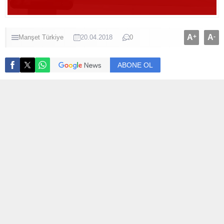
A
+
A
-
Manşet
Türkiye
20.04.2018
0
ABONE OL
Seçimlerin 24 Haziran’da yapılmasına ilişkin
önergenin görüşüldüğü TBMM Genel Kurulu’nda
konuşan Başbakan Binali Yıldırım, “Türkiye
Cumhuriyeti’nin son başbakanı olarak da hitap etme
onurunu yaşıyorum” dedi, helallik istedi. TBMM’de
kabul edilen önerge Resmi Gazete’de yayımlandı