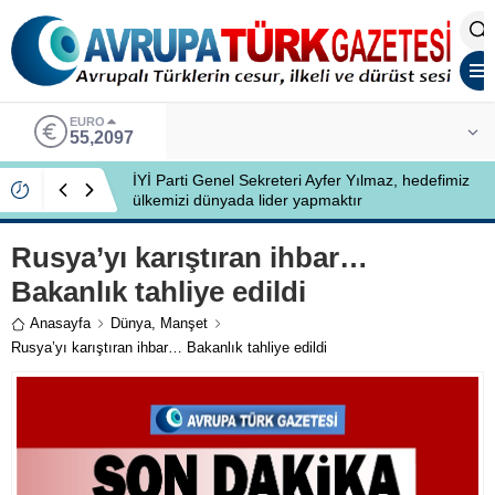
ALTIN
6.680,93
İYİ Partili Ayfer Yılmaz, Özlem Kardeş Sancar’a
gündemi değerlendirdi
Rusya’yı karıştıran ihbar…
Bakanlık tahliye edildi
Anasayfa
Dünya
,
Manşet
Rusya’yı karıştıran ihbar… Bakanlık tahliye edildi