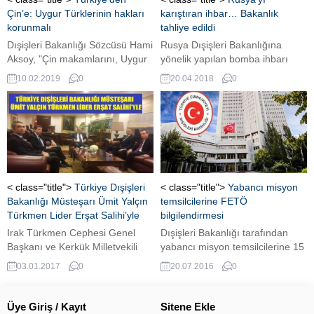
Çin’e: Uygur Türklerinin hakları
karıştıran ihbar… Bakanlık
korunmalı
tahliye edildi
Dışişleri Bakanlığı Sözcüsü Hami
Rusya Dışişleri Bakanlığına
Aksoy, "Çin makamlarını, Uygur
yönelik yapılan bomba ihbarı
Türklerinin temel insan haklarına
nedeniyle başkent Moskova’daki
10.02.2019
0
20.04.2018
0
saygı göstermeye ve toplama
Bakanlık binasının boşaltıldığı
kamplarını kapatmaya davet
bildirildi. Rus TASS haber
ediyoruz" dedi.
ajansına göre, kimliği henüz
belirlenemeyen bir kişi
tarafından Rusya Dışişleri
Bakanlığına bomba ihbarı
yapıldı. Bomba ihbarı nedeniyle
Bakanlık binasından 40’ın
< class="title">
Türkiye Dışişleri
< class="title">
Yabancı misyon
üzerindeki personel tahliye
Bakanlığı Müsteşarı Ümit Yalçın
temsilcilerine FETÖ
edildi. Güvenlik görevlilerinin
Türkmen Lider Erşat Salihi’yle
bilgilendirmesi
incelemeleri sonucunda binada
Irak Türkmen Cephesi Genel
Dışişleri Bakanlığı tarafından
herhangi bir patlayıcının
Başkanı ve Kerkük Milletvekili
yabancı misyon temsilcilerine 15
bulunmadığı...
Erşat Salihi ile ITC Koordinatörü
Temmuz darbe girişimi ve FETÖ
03.01.2017
0
20.07.2016
0
ve Türkiye Temsilcisi Dr. Hicran
terör örgütüne ilişkin brifing
Kazancı, Türkiye Cumhuriyeti
verildiği öğrenildi.
Dışişleri Bakanlığı Müsteşarı
Üye Giriş / Kayıt
Sitene Ekle