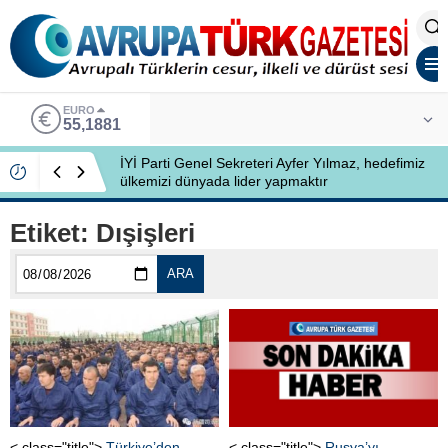
EURO
55,1881
İYİ Parti Genel Sekreteri Ayfer Yılmaz, hedefimiz
ülkemizi dünyada lider yapmaktır
Etiket:
Dışişleri
ARA
< class="title">
Türkiye’den
< class="title">
Rusya’yı