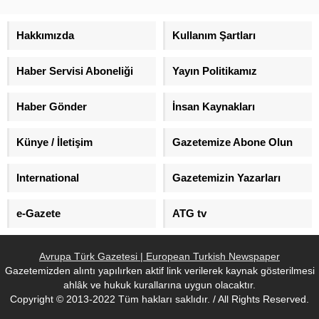
Büyükelçi Ümit Yalçın ile görüştü.
Hakkımızda
Kullanım Şartları
Haber Servisi Aboneliği
Yayın Politikamız
Haber Gönder
İnsan Kaynakları
Künye / İletişim
Gazetemize Abone Olun
International
Gazetemizin Yazarları
e-Gazete
ATG tv
Avrupa Türk Gazetesi | European Turkish Newspaper
Gazetemizden alıntı yapılırken aktif link verilerek kaynak gösterilmesi
ahlâk ve hukuk kurallarına uygun olacaktır.
Copyright © 2013-2022 Tüm hakları saklıdır. / All Rights Reserved.