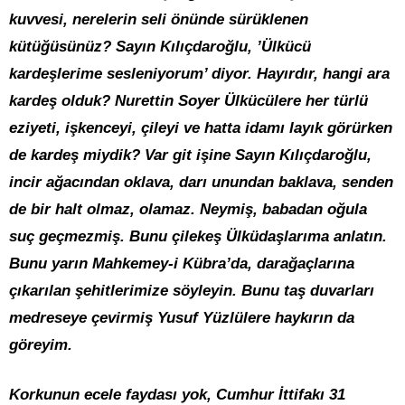
kuvvesi, nerelerin seli önünde sürüklenen
kütüğüsünüz? Sayın Kılıçdaroğlu, ’Ülkücü
kardeşlerime sesleniyorum’ diyor. Hayırdır, hangi ara
kardeş olduk? Nurettin Soyer Ülkücülere her türlü
eziyeti, işkenceyi, çileyi ve hatta idamı layık görürken
de kardeş miydik? Var git işine Sayın Kılıçdaroğlu,
incir ağacından oklava, darı unundan baklava, senden
de bir halt olmaz, olamaz. Neymiş, babadan oğula
suç geçmezmiş. Bunu çilekeş Ülküdaşlarıma anlatın.
Bunu yarın Mahkemey-i Kübra’da, darağaçlarına
çıkarılan şehitlerimize söyleyin. Bunu taş duvarları
medreseye çevirmiş Yusuf Yüzlülere haykırın da
göreyim.
Korkunun ecele faydası yok, Cumhur İttifakı 31