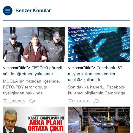
Benzer Konular
< class="title">
FETÖ’cü görevli
< class="title">
Facebook: 87
sözde öğretmen yakalandı
milyon kullanıcının verileri
usulsüz kullanıldı
MUĞLA'nın Yatağan ilçesinde,
FETÖ/PDY terör örgütü
Son dakika haberi... Facebook,
üyeliğinden hakkında
kullanıcı bilgilerinin Cambridge
kesinleşmiş 6 yıl 3 ay hapis
Analytica şirketi tarafından
11.02.2019
0
05.04.2018
0
cezası bulunan C.Ç., polis
usulsüz kullanıldığının ortaya
ekiplerince yakalandı.
çıktığı skandalda, 87 milyona
yakın kullanıcının etkilendiğini
açıkladı