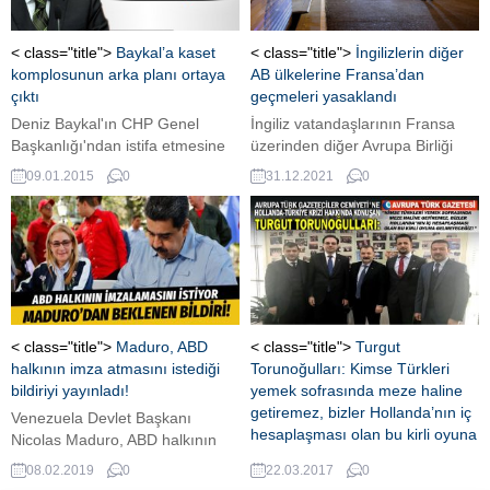
< class="title">
Baykal’a kaset
< class="title">
İngilizlerin diğer
komplosunun arka planı ortaya
AB ülkelerine Fransa’dan
çıktı
geçmeleri yasaklandı
Deniz Baykal'ın CHP Genel
İngiliz vatandaşlarının Fransa
Başkanlığı'ndan istifa etmesine
üzerinden diğer Avrupa Birliği
neden olan kaset komplosunu F-
ülkelerindeki evlerine gitmesi
09.01.2015
0
31.12.2021
0
tipi istihbaratçı polislerin kurduğu
yasaklandı. ...
ortaya çıktı. Polisler
operasyonun başarısının
ardından taltif bile aldı. İşte
dönemin Emniyet Genel
Müdürlüğü İstihbarat Daire
Başkanı Sabri Uzun'un cemaati
anlattığı kitabı "İn"de yer alan
< class="title">
Maduro, ABD
< class="title">
Turgut
çarpıcı bilgiler...
halkının imza atmasını istediği
Torunoğulları: Kimse Türkleri
bildiriyi yayınladı!
yemek sofrasında meze haline
getiremez, bizler Hollanda’nın iç
Venezuela Devlet Başkanı
hesaplaşması olan bu kirli oyuna
Nicolas Maduro, ABD halkının
gelmeyeceğiz
imza atmasını istediği bildiriyi
08.02.2019
0
22.03.2017
0
sonunda yayınladı. Maduro, ABD
Avrupa Türk Gazeteciler