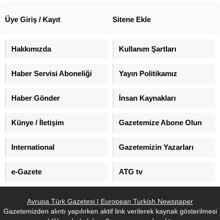
halkına, "Washington’daki
Cemiyeti, Edelstaal Group'la
temsilcileriniz Vietnam’a
buluştu.
Üye Giriş / Kayıt
Sitene Ekle
gönderdikleri nefreti sınırlarımıza
göndermek istiyor" şeklinde hitap
etti.
Hakkımızda
Kullanım Şartları
Haber Servisi Aboneliği
Yayın Politikamız
Haber Gönder
İnsan Kaynakları
Künye / İletişim
Gazetemize Abone Olun
International
Gazetemizin Yazarları
e-Gazete
ATG tv
Avrupa Türk Gazetesi | European Turkish Newspaper
Gazetemizden alıntı yapılırken aktif link verilerek kaynak gösterilmesi