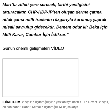
Mart’ta zilleti yere serecek, tarihi yenilgisini
tattıracaktır. CHP-HDP-İP’ten oluşan derme çatma
nifak çatısı milli iradenin rüzgarıyla kurumuş yaprak
misali savrulup gidecektir. Demem odur ki: Beka İçin
Milli Karar, Cumhur İçin İstikrar.”
Günün önemli gelişmeleri VİDEO
ETİKETLER:
Bahçeli: Kılıçdaroğlu yine yaş tahtaya bastı
,
CHP
,
Devlet Bahçeli
,
en son haber
,
Haber
,
Kemal Kılıçdaroğlu
,
MHP
,
sakarya