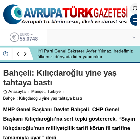
ALTIN
6.623,43
İYİ Partili Ayfer Yılmaz, Özlem Kardeş Sancar’a
gündemi değerlendirdi
Bahçeli: Kılıçdaroğlu yine yaş
tahtaya bastı
Anasayfa
Manşet
,
Türkiye
Bahçeli: Kılıçdaroğlu yine yaş tahtaya bastı
MHP Genel Başkanı Devlet Bahçeli, CHP Genel
Başkanı Kılıçdaroğlu’na sert tepki göstererek, “Sayın
Kılıçdaroğlu’nun milliyetçilik tarifi körün fil tarifine
tamamıyla uyar” dedi.