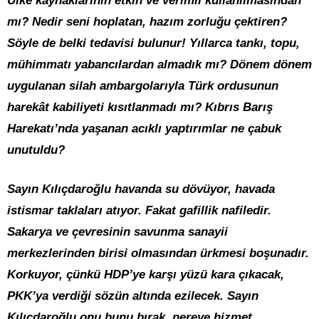
Ülke kaynaklarının etkin ve verimli kullanılmasından
mı? Nedir seni hoplatan, hazım zorluğu çektiren?
Söyle de belki tedavisi bulunur! Yıllarca tankı, topu,
mühimmatı yabancılardan almadık mı? Dönem dönem
uygulanan silah ambargolarıyla Türk ordusunun
harekât kabiliyeti kısıtlanmadı mı? Kıbrıs Barış
Harekatı’nda yaşanan acıklı yaptırımlar ne çabuk
unutuldu?
Sayın Kılıçdaroğlu havanda su dövüyor, havada
istismar taklaları atıyor. Fakat gafillik nafiledir.
Sakarya ve çevresinin savunma sanayii
merkezlerinden birisi olmasından ürkmesi boşunadır.
Korkuyor, çünkü HDP’ye karşı yüzü kara çıkacak,
PKK’ya verdiği sözün altında ezilecek. Sayın
Kılıçdaroğlu onu bunu bırak, nereye hizmet