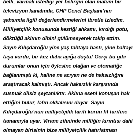
belli, varmak istediği yer belirgin olan malum bir
televizyon kanalında, CHP Genel Başkanı’nın
şahsımla ilgili değerlendirmelerini ibretle izledim.
Milliyetçilik konusunda kestiği ahkamı, kırdığı potu,
döktüğü aklının dibini gülümseyerek takip ettim.
Sayın Kılıçdaroğlu yine yaş tahtaya bastı, yine baltayı
taşa vurdu, bir kez daha açığa düştü! Gerçi bu gibi
durumlar onun için öylesine olağan ve otomatiğe
bağlanmıştı ki, haline ne acıyan ne de haksızlığını
araştıracak kalmıştı. Ancak haksızlık karşısında
susmak dilsiz şeytanlıktır. Aklına eseni konuşan hak
ettiğini bulur, lafın okkalısını duyar. Sayın
Kılıçdaroğlu’nun milliyetçilik tarifi körün fil tarifine
tamamıyla uyar. Virane zihninde milliğin kırıntısı dahi
olmayan birisinin bize milliyetçilik hatırlatması