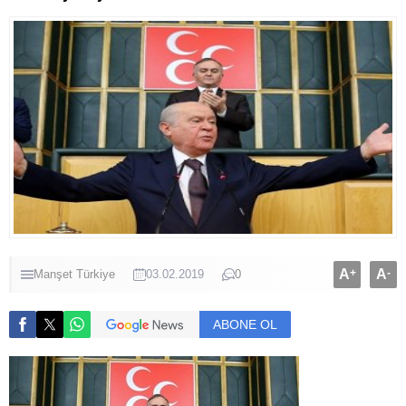
A
+
A
-
Manşet
Türkiye
03.02.2019
0
ABONE OL