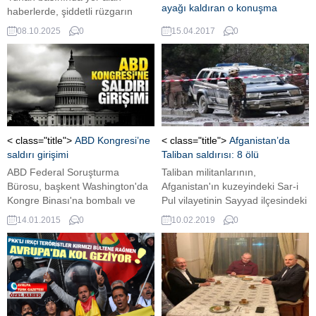
ayağı kaldıran o konuşma
haberlerde, şiddetli rüzgarın
etkisiyle kayalıklara çarpan bir
Emperyalizmin Bosna oyunu
08.10.2025
0
15.04.2017
0
mülteci botunda bulunan bir
sürer ve Hollanda da soykırıma
erkek, iki kadın ve bir çocuğun
ortak olup olaylara gözlerini
hayatını kaybettiği bildirildi.
yumarken, sorumluluk sahibi
aydınlar, emperyalizmin soykırım
boyutundaki uygulamalarını
tarihten günümüze ışık tutacak
şekilde anlatmaya devam
ederler.
< class="title">
ABD Kongresi’ne
< class="title">
Afganistan’da
saldırı girişimi
Taliban saldırısı: 8 ölü
ABD Federal Soruşturma
Taliban militanlarının,
Bürosu, başkent Washington'da
Afganistan'ın kuzeyindeki Sar-i
Kongre Binası'na bombalı ve
Pul vilayetinin Sayyad ilçesindeki
silahlı saldırı hazırlığında olduğu
korucuların karakoluna
14.01.2015
0
10.02.2019
0
öne sürülen bir şüpheliyi
saldırması sonucu, 8 korucunun
gözaltına aldı.
öldüğü bildirildi.