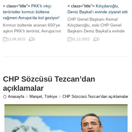
< class="title">
PKK’lı ırkçı
< class="title">
Kılıçdaroğlu,
teröristler kırmızı bültene
Deniz Baykal’ı evinde ziyaret etti
rağmen Avrupa’da kol geziyor!
CHP Genel Başkanı Kemal
Kırmızı bültenle aranan 650'ye
Kılıçdaroğlu, eski CHP Genel
aşkın PKK’lı terörist, Avrupa’nın
Başkanı Deniz Baykal’a evinde
çeşitli ülkelerinde
ziyarette bulundu. Kılıçdaroğlu
12.08.2015
0
31.12.2022
0
yakalanmalarına karşın
ve Baykal, son siyasi gelişmeler
Türkiye’ye iade edilmiyor.
hakkında fikir alışverişinde
bulundu. ...
CHP Sözcüsü Tezcan’dan
açıklamalar
Anasayfa
Manşet
,
Türkiye
CHP Sözcüsü Tezcan’dan açıklamalar