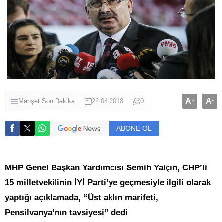
A
+
A
-
Manşet
Son Dakika
22.04.2018
0
ABONE OL
MHP Genel Başkan Yardımcısı Semih Yalçın, CHP’li
15 milletvekilinin İYİ Parti’ye geçmesiyle ilgili olarak
yaptığı açıklamada, “Üst aklın marifeti,
Pensilvanya’nın tavsiyesi” dedi