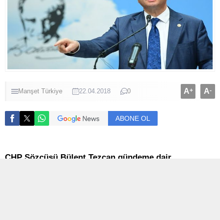
A
+
A
-
Manşet
Türkiye
22.04.2018
0
ABONE OL
CHP Sözcüsü Bülent Tezcan gündeme dair
açıklamalarda bulundu. Tezcan, “Akşener’in ikinci
tura kalması halinde destekeleriz, sadece onu değil
demokrasi ittifakından kim kalırsa destekleriz” dedi.
Abdullah Gül’ün aday olup olmayacağına ilişkin