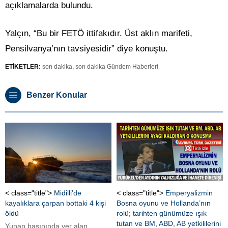
açıklamalarda bulundu.
Yalçın, “Bu bir FETÖ ittifakıdır. Üst aklın marifeti,
Pensilvanya’nın tavsiyesidir” diye konuştu.
ETİKETLER:
son dakika
,
son dakika Gündem Haberleri
Benzer Konular
< class="title">
Midilli’de
< class="title">
Emperyalizmin
kayalıklara çarpan bottaki 4 kişi
Bosna oyunu ve Hollanda’nın
öldü
rolü; tarihten günümüze ışık
tutan ve BM, ABD, AB yetkililerini
Yunan basınında yer alan