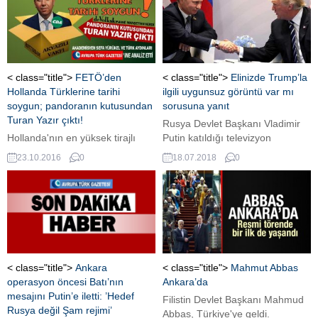
< class="title">
FETÖ’den
< class="title">
Elinizde Trump’la
Hollanda Türklerine tarihi
ilgili uygunsuz görüntü var mı
soygun; pandoranın kutusundan
sorusuna yanıt
Turan Yazır çıktı!
Rusya Devlet Başkanı Vladimir
Hollanda'nın en yüksek tirajlı
Putin katıldığı televizyon
gazetesi De Volkskrant,
programında yaptığı
23.10.2016
0
18.07.2018
0
FETÖ'nün Hollanda Türklerinden
açıklamada, ellerinde Trump ve
nasıl milyonlarca Euro para
ailesiyle ilgili 'uygunsuz
soyup, mağdur ettiğini ön-
görüntüler bulunmadığını' ve
sayfadan gündeme 'Gülen'in
'bazı insanların, ülkesinin ABD
kıskacında' başlığıyla taşıdı.
Başkanlık seçimlerine müdahale
Gündeme taşınan tarihi soygunu
ettiğini düşünmelerinin son
gerçekleştiren kuruluşlardan
derece saçma' olduğunu belirtti.
birisinin Rotterdam'da bulunan
< class="title">
Ankara
< class="title">
Mahmut Abbas
Akyazılı Vakfı olduğu; vakfının
operasyon öncesi Batı’nın
Ankara’da
başkanının da, Rotterdam'ın
mesajını Putin’e iletti: ’Hedef
Filistin Devlet Başkanı Mahmud
Hristiyan Birlik Parti'li (CDA)
Rusya değil Şam rejimi’
Abbas, Türkiye'ye geldi.