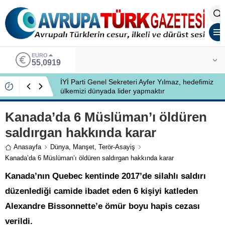
EURO
55,0919
İYİ Parti Genel Sekreteri Ayfer Yılmaz, hedefimiz
ülkemizi dünyada lider yapmaktır
Kanada’da 6 Müslüman’ı öldüren
saldırgan hakkında karar
Anasayfa
Dünya
,
Manşet
,
Terör-Asayiş
Kanada’da 6 Müslüman’ı öldüren saldırgan hakkında karar
Kanada’nın Quebec kentinde 2017’de silahlı saldırı
düzenlediği camide ibadet eden 6 kişiyi katleden
Alexandre Bissonnette’e ömür boyu hapis cezası
verildi.