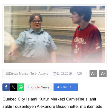
A
+
A
-
Dünya
Manşet
Terör-Asayiş
11.02.2019
0
ABONE OL
Quebec City İslami Kültür Merkezi Camisi’ne silahlı
saldırı düzenleyen Alexandre Bissonnette, mahkemede