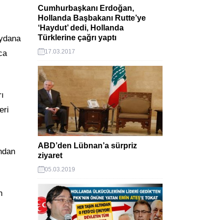
Cumhurbaşkanı Erdoğan,
Hollanda Başbakanı Rutte’ye
‘Haydut’ dedi, Hollanda
Türklerine çağrı yaptı
eydana
17.03.2017
ca
rı
eri
ABD’den Lübnan’a sürpriz
ından
ziyaret
05.03.2019
n