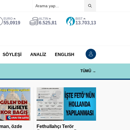
EURO
ALTIN
BIST
55,0919
6.525,81
13.703,13
SÖYLEŞİ
ANALİZ
ENGLISH
TÜMÜ →
man, özde
Fethullahçı Terör