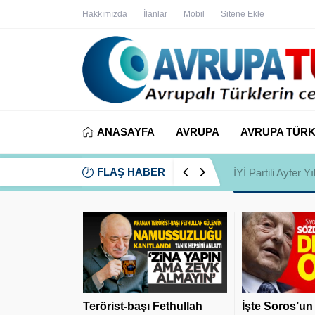
Hakkımızda
İlanlar
Mobil
Sitene Ekle
ANASAYFA
AVRUPA
AVRUPA TÜRK
FLAŞ HABER
İYİ Partili Ayfer
Terörist-başı Fethullah
İşte Soros’un