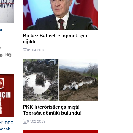
an
Bu kez Bahçeli el öpmek için
eğildi
2
05.04.2018
eldiği
PKK’lı teröristler çalmıştı!
Toprağa gömülü bulundu!
07.02.2019
ri’ IDEF
kacak