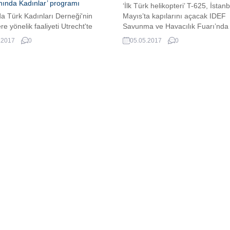
ında Kadınlar’ programı
‘İlk Türk helikopteri’ T-625, İstan
a Türk Kadınları Derneği'nin
Mayıs’ta kapılarını açacak IDEF
re yönelik faaliyeti Utrecht'te
Savunma ve Havacılık Fuarı’nda
leşecek.
kamuoyunun önüne çıkacak.
.2017
0
05.05.2017
0