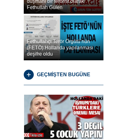
düşmanı bir terörist olarak
Fethullah Gülen
Fethullahçı Terör Örgütü’nün
(FETÖ) Hollanda yapılanması
deşifre oldu
GEÇMİŞTEN BUGÜNE