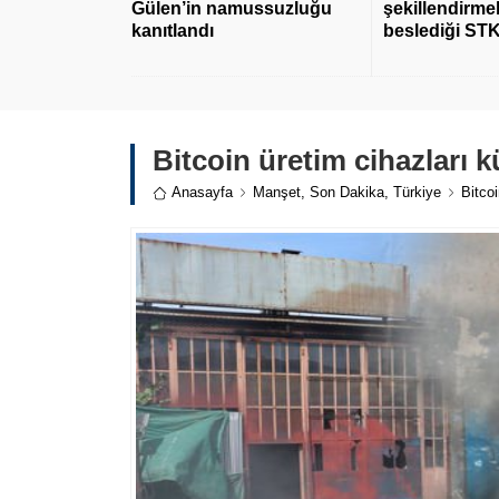
Gülen’in namussuzluğu
şekillendirmek
kanıtlandı
beslediği STK
Bitcoin üretim cihazları kü
Anasayfa
Manşet
,
Son Dakika
,
Türkiye
Bitcoi