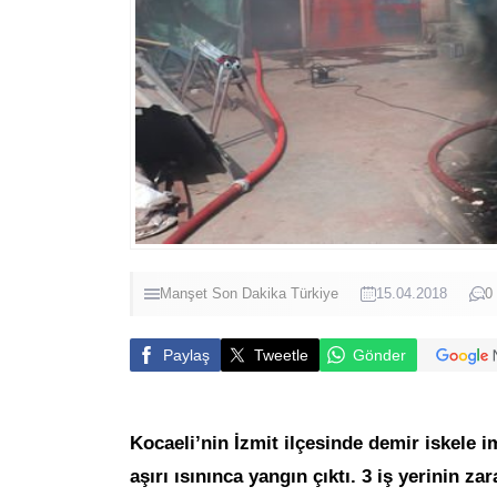
Manşet
Son Dakika
Türkiye
15.04.2018
0
Paylaş
Tweetle
Gönder
Kocaeli’nin İzmit ilçesinde demir iskele i
aşırı ısınınca yangın çıktı. 3 iş yerinin z