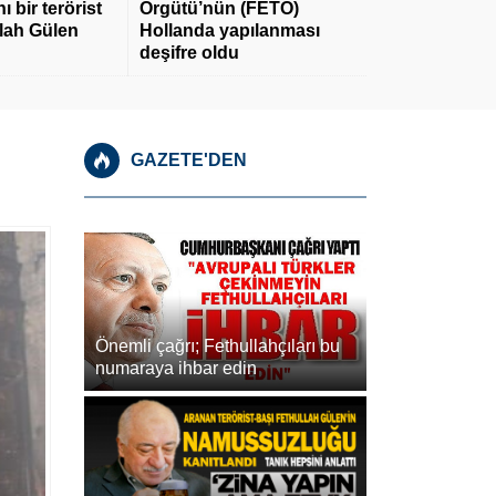
 bir terörist
Örgütü’nün (FETÖ)
llah Gülen
Hollanda yapılanması
deşifre oldu
GAZETE'DEN
Önemli çağrı; Fethullahçıları bu
numaraya ihbar edin