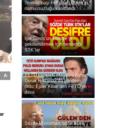
Terörist-başı Fethullah Gülen’in
namussuzluğu kanıtlandı
İşte Soros’un Türkiye’yi
şekillendirmek için beslediği
STK’lar
FETÖ kumpası mağduru Ayhan
+
A
-
Durak Hollanda’da gündem
oldu; Ejder Köse’den FETÖ’ye
dava
ar
Sözde Müslüman, özde İslam