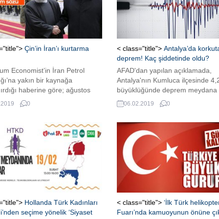
="title">
Çin’in İran’ı kurtarma
< class="title">
Antalya’da korkut
deprem! Kaç şiddetinde oldu?
um Economist’in İran Petrol
AFAD'dan yapılan açıklamada,
ğı’na yakın bir kaynağa
Antalya'nın Kumluca ilçesinde 4,
ırdığı haberine göre; ağustos
büyüklüğünde deprem meydana g
 Pekin’i ziyaret eden İran
bildirildi.
.2019
0
06.02.2019
0
ri Bakanı Cevad Zarif, 2016
 imzalanan ‘Kapsamlı Stratejik
ği Anlaşması’ çerçevesinde
dıkları yol haritasını Çin
mine sundu. İLK 5 YILDA 280
 DOLARLIK GİRDİ İran’ın petrol
lgaz sahalarında yeni üretim
...
="title">
Hollanda Türk Kadınları
< class="title">
‘İlk Türk helikopte
’nden seçime yönelik ‘Siyaset
Fuarı’nda kamuoyunun önüne çı