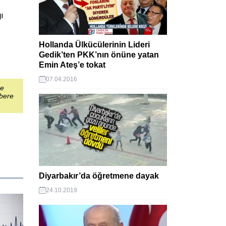
ı
Hollanda Ülkücülerinin Lideri
Gedik’ten PKK’nın önüne yatan
Emin Ateş’e tokat
07.04.2016
şe
abere
Diyarbakır’da öğretmene dayak
24.10.2019