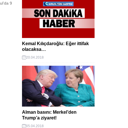
bul’da 9
Kemal Kılıçdaroğlu: Eğer ittifak
olacaksa…
20.04.2018
Alman basını: Merkel’den
Trump’a ziyaret!
05.04.2018