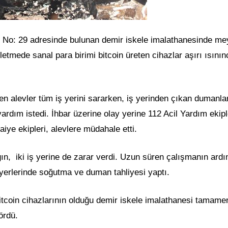
ok No: 29 adresinde bulunan demir iskele imalathanesinde m
şletmede sanal para birimi bitcoin üreten cihazlar aşırı ısının
n alevler tüm iş yerini sararken, iş yerinden çıkan dumanla
yardım istedi. İhbar üzerine olay yerine 112 Acil Yardım ekipl
aiye ekipleri, alevlere müdahale etti.
ın, iki iş yerine de zarar verdi. Uzun süren çalışmanın ard
 iş yerlerinde soğutma ve duman tahliyesi yaptı.
tcoin cihazlarının olduğu demir iskele imalathanesi tamame
ördü.