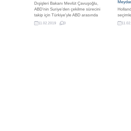
Meydan
Dışişleri Bakanı Mevlüt Çavuşoğlu,
ABD’nin Suriye’den çekilme sürecini
Holland
takip için Türkiye'yle ABD arasında
seçimle
görev gücü kurulduğunu açıkladı. Bakan
gerçek
11.02.2019
0
11.02
Çavuşoğlu, kötü hava şartlarına rağmen
Münbiç yol haritasında hızlanma
olduğunu söyledi.