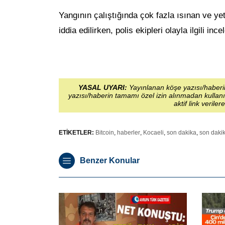
Yangının çalıştığında çok fazla ısınan ve ye
iddia edilirken, polis ekipleri olayla ilgili inc
YASAL UYARI:
Yayınlanan köşe yazısı/haberin
yazısı/haberin tamamı özel izin alınmadan kullanı
aktif link veriler
ETİKETLER:
Bitcoin
,
haberler
,
Kocaeli
,
son dakika
,
son daki
Benzer Konular