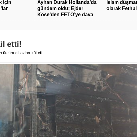
 için
Ayhan Durak Hollanda’da
İslam düşmanı
’lar
gündem oldu; Ejder
olarak Fethu
Köse’den FETÖ’ye dava
l etti!
n üretim cihazları kül etti!