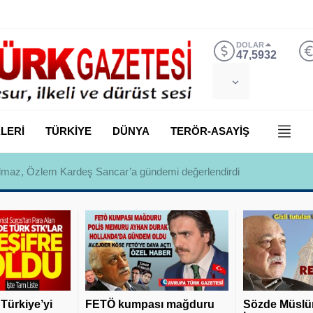
DOLAR
47,5932
LERİ
TÜRKİYE
DÜNYA
TERÖR-ASAYİŞ
 Yılmaz, Özlem Kardeş Sancar’a gündemi değerlendirdi
 Türkiye’yi
FETÖ kumpası mağduru
Sözde Müslü