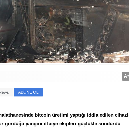
A
ABONE OL
malathanesinde bitcoin üretimi yaptığı iddia edilen cihazl
arar gördüğü yangını itfaiye ekipleri güçlükle söndürdü