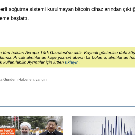
terli soğutma sistemi kurulmayan bitcoin cihazlarından çıktığ
eleme başlattı.
 tüm hakları Avrupa Türk Gazetesi'ne aittir. Kaynak gösterilse dahi kö
lamaz. Ancak alıntılanan köşe yazısı/haberin bir bölümü, alıntılanan h
ek kullanılabilir. Ayrıntılar için lütfen
tıklayın
.
ka Gündem Haberleri
,
yangın