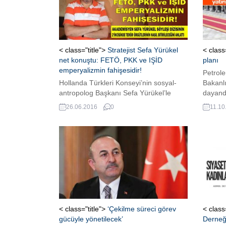
< class="title">
Stratejist Sefa Yürükel
< class
net konuştu: FETÖ, PKK ve IŞİD
planı
emperyalizmin fahişesidir!
Petrole
Hollanda Türkleri Konseyi’nin sosyal-
Bakanlı
antropolog Başkanı Sefa Yürükel’le
dayand
gündem yaratan çarpıcı söyleşinin ikinci
sonunda
26.06.2016
0
11.10
bölümü, Avrupa'dan destek gören terör
Dışişle
örgütlerinin nasıl bitirileceği ile ilgili oldu.
yılında
Yürükel, Avrupa’da yuvalanan FETÖ,
İşbirli
PKK ve DEAŞ-IŞİD terör örgütleri
hazırla
militanın amaçlarını anlattı.
yöneti
MİLYAR
ve doğa
alanları
< class="title">
‘Çekilme süreci görev
< class
gücüyle yönetilecek’
Derneği