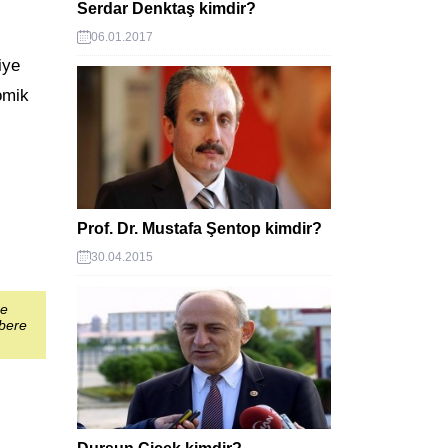
Serdar Denktaş kimdir?
06.01.2017
iye
omik
Prof. Dr. Mustafa Şentop kimdir?
30.04.2015
şe
abere