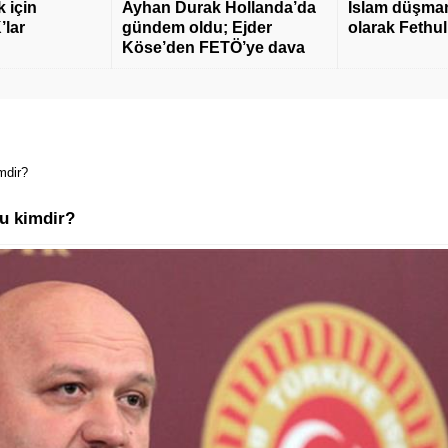
 için
Ayhan Durak Hollanda’da
İslam düşmanı
’lar
gündem oldu; Ejder
olarak Fethu
Köse’den FETÖ’ye dava
mdir?
du kimdir?