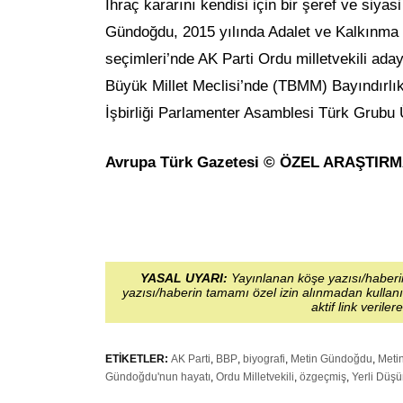
İhraç kararını kendisi için bir şeref ve siyas
Gündoğdu, 2015 yılında Adalet ve Kalkınma P
seçimleri’nde AK Parti Ordu milletvekili ada
Büyük Millet Meclisi’nde (TBMM) Bayındırl
İşbirliği Parlamenter Asamblesi Türk Grubu 
Avrupa Türk Gazetesi © ÖZEL ARAŞTIR
YASAL UYARI:
Yayınlanan köşe yazısı/haberin
yazısı/haberin tamamı özel izin alınmadan kullanı
aktif link veriler
ETİKETLER:
AK Parti
,
BBP
,
biyografi
,
Metin Gündoğdu
,
Meti
Gündoğdu'nun hayatı
,
Ordu Milletvekili
,
özgeçmiş
,
Yerli Düş