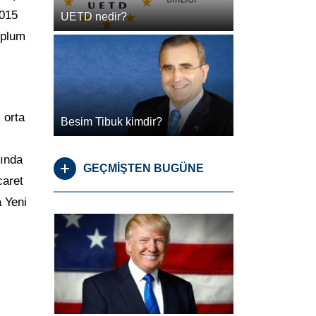
2015
UETD nedir?
oplum
 orta
Besim Tibuk kimdir?
rında
GEÇMİŞTEN BUGÜNE
caret
 Yeni