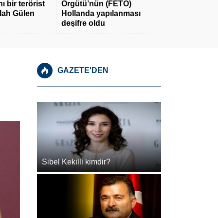
 bir terörist
Örgütü’nün (FETÖ)
llah Gülen
Hollanda yapılanması
deşifre oldu
GAZETE'DEN
Sibel Kekilli kimdir?