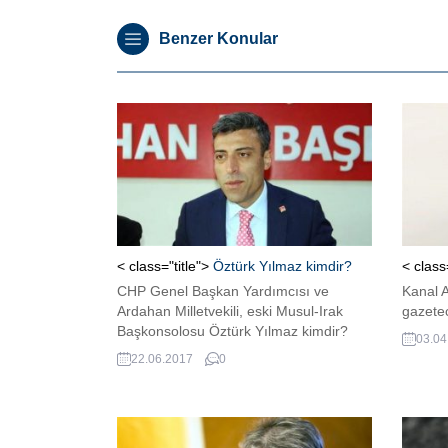
Benzer Konular
< class="title">
Öztürk Yılmaz kimdir?
< class
CHP Genel Başkan Yardımcısı ve
Kanal 
Ardahan Milletvekili, eski Musul-Irak
gazetec
Başkonsolosu Öztürk Yılmaz kimdir?
03.04
22.06.2017
0