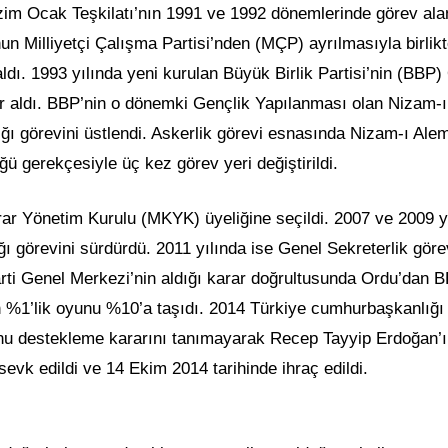
izim Ocak Teşkilatı’nın 1991 ve 1992 dönemlerinde görev ala
n Milliyetçi Çalışma Partisi’nden (MÇP) ayrılmasıyla birlik
dı. 1993 yılında yeni kurulan Büyük Birlik Partisi’nin (BBP)
er aldı. BBP’nin o dönemki Gençlik Yapılanması olan Nizam-
ı görevini üstlendi. Askerlik görevi esnasında Nizam-ı Ale
ü gerekçesiyle üç kez görev yeri değiştirildi.
r Yönetim Kurulu (MKYK) üyeliğine seçildi. 2007 ve 2009 yı
ı görevini sürdürdü. 2011 yılında ise Genel Sekreterlik göre
rti Genel Merkezi’nin aldığı karar doğrultusunda Ordu’dan B
n %1’lik oyunu %10’a taşıdı. 2014 Türkiye cumhurbaşkanlığı
’nu destekleme kararını tanımayarak Recep Tayyip Erdoğan’ı
sevk edildi ve 14 Ekim 2014 tarihinde ihraç edildi.