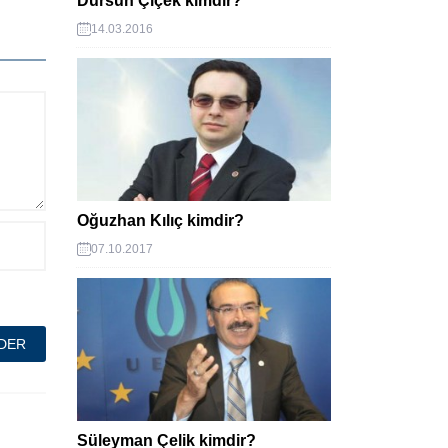
Dursun Çiçek kimdir?
14.03.2016
Oğuzhan Kılıç kimdir?
07.10.2017
Süleyman Çelik kimdir?