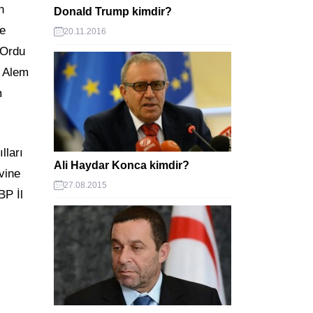
n
Donald Trump kimdir?
te
20.11.2016
 Ordu
ı Alem
m
lları
Ali Haydar Konca kimdir?
vine
27.08.2015
BP İl