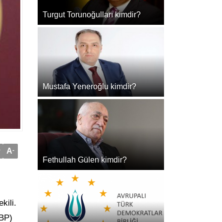
Turgut Torunoğulları kimdir?
Mustafa Yeneroğlu kimdir?
+
A
-
Fethullah Gülen kimdir?
kili.
BBP)