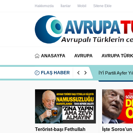
Hakkımızda
İlanlar
Mobil
Sitene Ekle
ANASAYFA
AVRUPA
AVRUPA TÜRK
FLAŞ HABER
İYİ Partili Ayfer
Terörist-başı Fethullah
İşte Soros’un