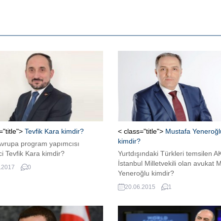
="title">
Tevfik Kara kimdir?
< class="title">
Mustafa Yeneroğl
kimdir?
Avrupa program yapımcısı
i Tevfik Kara kimdir?
Yurtdışındaki Türkleri temsilen AK
İstanbul Milletvekili olan avukat 
.2017
0
Yeneroğlu kimdir?
20.06.2015
1