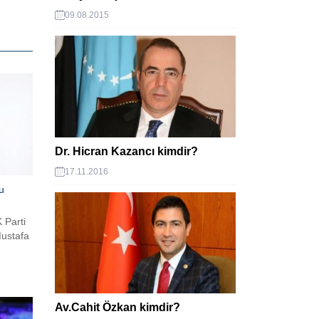
09.08.2015
Dr. Hicran Kazancı kimdir?
17.11.2016
u
 Parti
Mustafa
Av.Cahit Özkan kimdir?