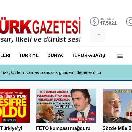
DOLAR
47,5921
LERİ
TÜRKİYE
DÜNYA
TERÖR-ASAYİŞ
 Yılmaz, Özlem Kardeş Sancar’a gündemi değerlendirdi
 Türkiye’yi
FETÖ kumpası mağduru
Sözde Müslü