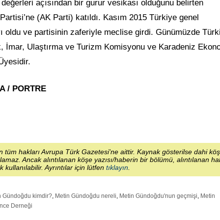
i değerleri açısından bir gurur vesikası olduğunu belirten
artisi’ne (AK Parti) katıldı. Kasım 2015 Türkiye genel
yı oldu ve partisinin zaferiyle meclise girdi. Günümüzde Türk
ık, İmar, Ulaştırma ve Turizm Komisyonu ve Karadeniz Ekon
Üyesidir.
MA / PORTRE
 tüm hakları Avrupa Türk Gazetesi'ne aittir. Kaynak gösterilse dahi kö
lamaz. Ancak alıntılanan köşe yazısı/haberin bir bölümü, alıntılanan h
ek kullanılabilir. Ayrıntılar için lütfen
tıklayın
.
n Gündoğdu kimdir?
,
Metin Gündoğdu nereli
,
Metin Gündoğdu'nun geçmişi
,
Metin
ünce Derneği