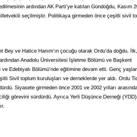
 edilmesinin ardından AK Parti’ye katılan Gündoğdu, Kasım 
letvekili seçilmiştir. Politikaya girmeden önce çeşitli sivil t
t Bey ve Hatice Hanım’ın çocuğu olarak Ordu’da doğdu. İlk,
ardından Anadolu Üniversitesi İşletme Bölümü ve Başkent
li ve Edebiyatı Bölümü’nde eğitimine devam etti. Genç yaşla
şitli Sivil toplum kuruluşları ve derneklerde yer aldı. Ordu Ti
dürdü. Siyasete girmeden önce 2001 ve 2002 yılları arasında
ciliği görevini sürdürdü. Ayrıca Yerli Düşünce Derneği (YDD)
r.