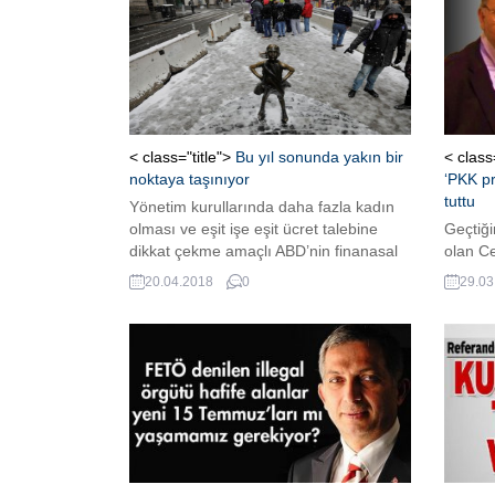
< class="title">
Bu yıl sonunda yakın bir
< class
noktaya taşınıyor
‘PKK p
tuttu
Yönetim kurullarında daha fazla kadın
olması ve eşit işe eşit ücret talebine
Geçtiği
dikkat çekme amaçlı ABD’nin finanasal
olan Ce
merkezi Wall Street’ta meşhur boğanın
Tartışm
20.04.2018
0
29.03
karşısına yerleştirilen ‘korkusuz kız’
provok
heykelinin yeni yeri belli oldu. New
geniş k
York’ta 2017 Mart ayında yapılan ve
STK’lar
kadınların iş dünyasındaki
görevin
yapabileceklerine ve güçlerine dair role
keyfi y
dikkat çeken Korkusuz...
oldu.