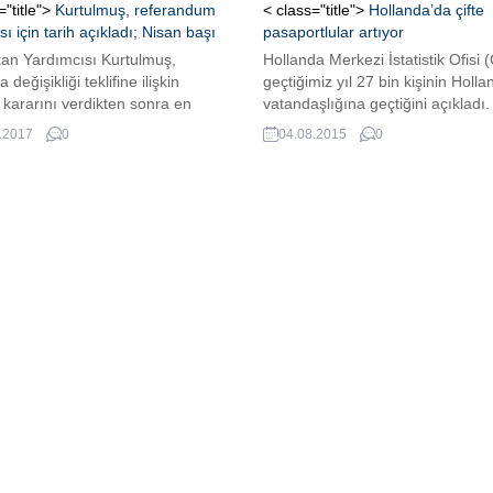
="title">
Kurtulmuş, referandum
< class="title">
Hollanda’da çifte
ı için tarih açıkladı; Nisan başı
pasaportlular artıyor
an Yardımcısı Kurtulmuş,
Hollanda Merkezi İstatistik Ofisi 
değişikliği teklifine ilişkin
geçtiğimiz yıl 27 bin kişinin Holl
 kararını verdikten sonra en
vatandaşlığına geçtiğini açıkladı
, en kısa süre içerisinde
bundan sonra açıklamayacak. N
.2017
0
04.08.2015
0
nduma gitmektir. Muhtemelen
haberde.
ayının hemen başında
duma gidilecektir” dedi.