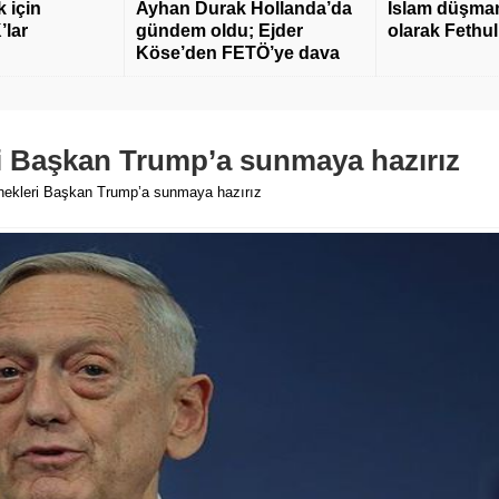
 için
Ayhan Durak Hollanda’da
İslam düşmanı
’lar
gündem oldu; Ejder
olarak Fethu
Köse’den FETÖ’ye dava
ri Başkan Trump’a sunmaya hazırız
enekleri Başkan Trump’a sunmaya hazırız