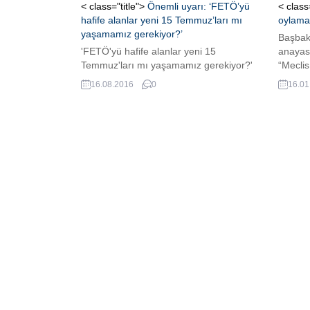
< class="title">
Önemli uyarı: ‘FETÖ’yü
< class
hafife alanlar yeni 15 Temmuz’ları mı
oylamas
yaşamamız gerekiyor?’
Başbak
'FETÖ'yü hafife alanlar yeni 15
anayasa 
Temmuz'ları mı yaşamamız gerekiyor?'
“Meclis
doğrusu
16.08.2016
0
16.01
refera
nisan 
referan