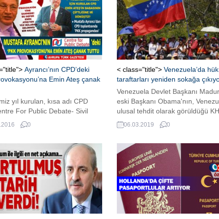
="title">
Ayrancı’nın CPD’deki
< class="title">
Venezuela’da hü
rovokasyonu’na Emin Ateş çanak
taraftarları yeniden sokağa çıkıy
Venezuela Devlet Başkanı Madu
miz yıl kurulan, kısa adı CPD
eski Başkanı Obama'nın, Venezu
ntre For Public Debate- Sivil
ulusal tehdit olarak görüldüğü KH
a Merkezi’nin toplantısında PKK
imzalamasının yıl dönümünde so
.2016
0
06.03.2019
0
asyonu yaşandı. Hollanda’da
olacaklarını duyurdu. Kendini geç
esimleri temsil eden etkili Türk
devlet başkanı ilan eden Ulusal 
ı dışlayan CPD başkanlığı
Başkanı Guaido ise kamudaki
e getirilen Mehmet Emin Ateş’in
sendikaların greve gideceğini beli
önetim tarzı tartışmalara neden