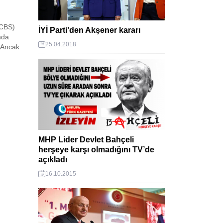
(CBS)
İYİ Parti’den Akşener kararı
anda
25.04.2018
. Ancak
edeni
MHP Lider Devlet Bahçeli
herşeye karşı olmadığını TV’de
açıkladı
16.10.2015