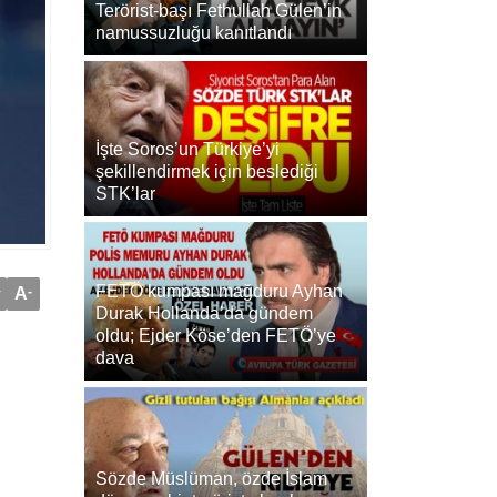
Terörist-başı Fethullah Gülen’in
namussuzluğu kanıtlandı
İşte Soros’un Türkiye’yi
şekillendirmek için beslediği
STK’lar
FETÖ kumpası mağduru Ayhan
+
A
-
Durak Hollanda’da gündem
oldu; Ejder Köse’den FETÖ’ye
dava
Sözde Müslüman, özde İslam