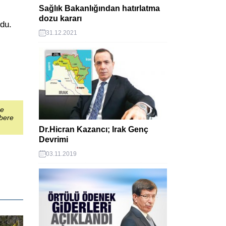
Sağlık Bakanlığından hatırlatma
dozu kararı
du.
31.12.2021
şe
abere
Dr.Hicran Kazancı; Irak Genç
Devrimi
03.11.2019