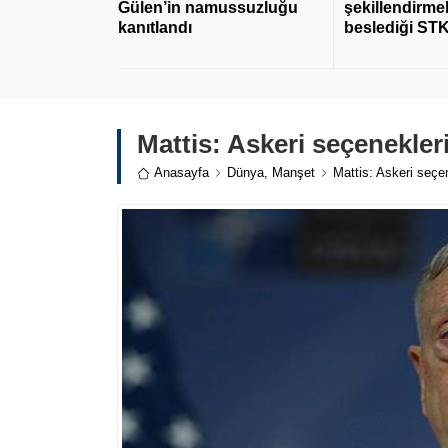
Gülen’in namussuzluğu
şekillendirmek
kanıtlandı
beslediği STK
Mattis: Askeri seçenekle
Anasayfa
Dünya
,
Manşet
Mattis: Askeri seç