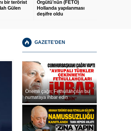
 bir terörist
Örgütü’nün (FETÖ)
llah Gülen
Hollanda yapılanması
deşifre oldu
GAZETE'DEN
Önemli çağrı; Fethullahçıları bu
numaraya ihbar edin