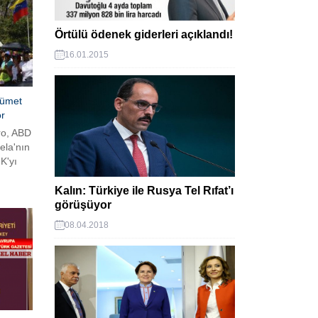
Örtülü ödenek giderleri açıklandı!
16.01.2015
kümet
or
ro, ABD
ela'nın
K'yı
kakta
ici
Kalın: Türkiye ile Rusya Tel Rıfat’ı
Meclis
görüşüyor
08.04.2018
rtti