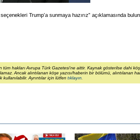
seçenekleri Trump’a sunmaya hazırız” açıklamasında bulun
 tüm hakları Avrupa Türk Gazetesi'ne aittir. Kaynak gösterilse dahi kö
lamaz. Ancak alıntılanan köşe yazısı/haberin bir bölümü, alıntılanan h
ek kullanılabilir. Ayrıntılar için lütfen
tıklayın
.