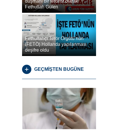
düşmanı bir terörist olarak
Fethullah Gülen
Fethullahçı Terör Örgütü’nün
(FETÖ) Hollanda yapılanması
deşifre oldu
GEÇMİŞTEN BUGÜNE