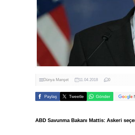
Dünya
Manşet
11.04.2018
0
Paylaş
Tweetle
Gönder
ABD Savunma Bakanı Mattis: Askeri seçe