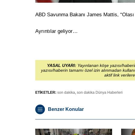
ABD Savunma Bakanı James Mattis, “Olası 
Ayrıntılar geliyor…
YASAL UYARI:
Yayınlanan köşe yazısı/haberin
yazısı/haberin tamamı özel izin alınmadan kullanı
aktif link veriler
ETİKETLER:
son dakika
,
son dakika Dünya Haberleri
Benzer Konular