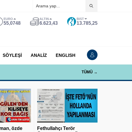
EURO
ALTIN
BIST
55,0748
6.623,43
13.785,25
SÖYLEŞİ
ANALİZ
ENGLISH
TÜMÜ →
man, özde
Fethullahçı Terör