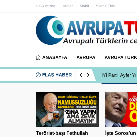
Hakkımızda
İlanlar
Mobil
Sitene Ekle
ANASAYFA
AVRUPA
AVRUPA TÜRK
FLAŞ HABER
İYİ Partili Ayfer
Terörist-başı Fethullah
İşte Soros’un