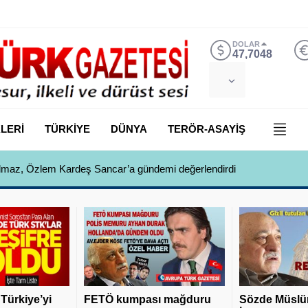
DOLAR
47,7048
LERİ
TÜRKİYE
DÜNYA
TERÖR-ASAYİŞ
 Yılmaz, Özlem Kardeş Sancar’a gündemi değerlendirdi
 Türkiye’yi
FETÖ kumpası mağduru
Sözde Müslü