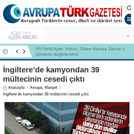
ALTIN
6.488,95
İYİ Partili Ayfer Yılmaz, Özlem Kardeş Sancar’a
gündemi değerlendirdi
İngiltere’de kamyondan 39
mültecinin cesedi çıktı
Anasayfa
Avrupa
,
Manşet
İngiltere’de kamyondan 39 mültecinin cesedi çıktı