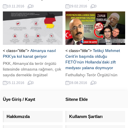
anmaya vatandaşlar katıldı.
Demokratlar Birliği UETD’nin 5.
10.11.2016
0
29.02.2016
0
Olağan Kongre'sine katılan
Bakan Bozkır, yurt dışı seçim
bölgesinin oluşturulacağını ve
yurt dışından 15 milletvekilinin
Türkiye’ye gönderileceğini
belirtti.
< class="title">
Almanya nasıl
< class="title">
Tetikçi Mehmet
PKK’ya kol kanat geriyor
Cerit’in başında olduğu
FETÖ’nün Hollanda’daki zift
PKK, Almanya'da terör örgütü
medyası yalana doymuyor
listesinde olmasına rağmen, çok
sayıda dernekle örgütsel
Fethullahçı Terör Örgütü'nün
propaganda, zorla haraç
(FETÖ) medyasına artık 'zift
25.11.2016
0
28.08.2016
0
toplama ve eleman temini
medyası' denmektedir. Nedeni
çalışmalarını tüm hızıyla
ise, yalanda sınır tanımıyor
sürdürüyor.
olmasıdır.
Üye Giriş / Kayıt
Sitene Ekle
Hakkımızda
Kullanım Şartları