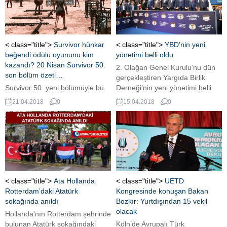
< class="title">
Survivor hünkar
< class="title">
YBD’nin yeni
beğendi ödülü oyununu kim
yönetimi belli oldu
kazandı? 20 Nisan Survivor 50.
2. Olağan Genel Kurulu’nu dün
son bölüm özeti…
gerçekleştiren Yargıda Birlik
Survivor 50. yeni bölümüyle bu
Derneği’nin yeni yönetimi belli
akşam ekrana geldi. Gün
oldu 2. Olağan Genel Kurulu’nu
21.04.2018
0
15.04.2018
0
geçtikçe heyecanı daha da artan
dün gerçekleştiren Yargıda Birlik
Survivor’da yemek ödülü oyunu
Derneği’nin yeni yönetimi belli
oynandı. Yemek ödülü ise
oldu. Derneğin birinci dönem
hünkar beğendi. Peki, Survivor
Başkanlığına Yargıtay Savcısı
ödül oyununu kim kazandı? İşte
Birol Kırmaz seçilirken, Adalet
20 Nisan Survivor 50. son bölüm
Bakanlığı Müsteşar Yardımcısı
özeti… Survivor’da heyecan hız
Musa Heybet ikinci dönem,
kesmeden devam ediyor. Dünkü
Antalya Bölge Adliye Mahkemesi
< class="title">
Ata Hollanda
< class="title">
UETD
bölümde yemek ödülünü
Başkanı Ali...
Rotterdam’daki Atatürk
Kongresinde konuşan Bakan
Ünlüler,...
sokağında anıldı
Bozkır: Yurtdışından 15 vekil
olacak
Hollanda'nın Rotterdam şehrinde
bulunan Atatürk sokağındaki
Köln’de Avrupalı Türk