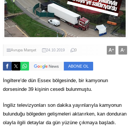
A
+
A
-
Avrupa
Manşet
24.10.2019
0
ABONE OL
İngiltere’de dün Essex bölgesinde, bir kamyonun
dorsesinde 39 kişinin cesedi bulunmuştu.
İngiliz televizyonları son dakika yayınlarıyla kamyonun
bulunduğu bölgeden gelişmeleri aktarırken, kan donduran
olayla ilgili detaylar da gün yüzüne çıkmaya başladı.