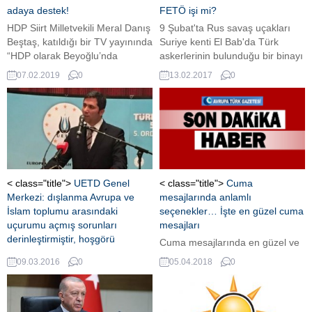
adaya destek!
FETÖ işi mi?
HDP Siirt Milletvekili Meral Danış
9 Şubat'ta Rus savaş uçakları
Beştaş, katıldığı bir TV yayınında
Suriye kenti El Bab'da Türk
“HDP olarak Beyoğlu’nda
askerlerinin bulunduğu bir binayı
CHP'nin adayı Alper Taş’ı
'kazaen' bombalarak 3
07.02.2019
0
13.02.2017
0
desteklemememiz için hiçbir
askerimizin şehit olmasına
sebep yok” dedi.
neden oldu. Yaşanan bu olayın
ardından yeniden Türkiye ile
Rusya karşı karşıya geldi.
Akıllara ise şu 'Koordinat krizi
FETÖ işi mi?'
< class="title">
UETD Genel
< class="title">
Cuma
Merkezi: dışlanma Avrupa ve
mesajlarında anlamlı
İslam toplumu arasındaki
seçenekler… İşte en güzel cuma
uçurumu açmış sorunları
mesajları
derinleştirmiştir, hoşgörü
Cuma mesajlarında en güzel ve
çözümdür
anlamlı seçenekleri sizler için
09.03.2016
0
05.04.2018
0
Avrupalı Türk Demokratlar Birliği
derledik. Cuma gününün
UETD Genel Merkezi Dünya
gelmesiyle birlikte milyonlarca
Kadınlar Günü nedeniyle mesaj
vatandaş, cuma mesajları