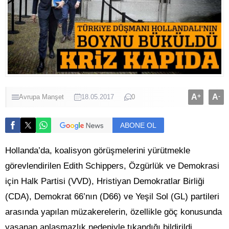
A
+
A
-
Avrupa
Manşet
18.05.2017
0
ABONE OL
Hollanda’da, koalisyon görüşmelerini yürütmekle
görevlendirilen Edith Schippers, Özgürlük ve Demokrasi
için Halk Partisi (VVD), Hristiyan Demokratlar Birliği
(CDA), Demokrat 66’nın (D66) ve Yeşil Sol (GL) partileri
arasında yapılan müzakerelerin, özellikle göç konusunda
yaşanan anlaşmazlık nedeniyle tıkandığı bildirildi.