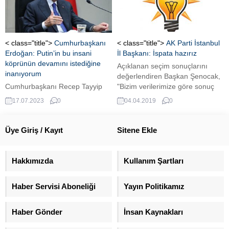
yayınladı. Mesaj'da UETD Genel
aracılığıyla birbirlerini
Başkanı Zafer Sırakaya, Avrupa
hatırlayacak. İşte, en güzel ve
ve İslam toplumu arasında
anlamlı cuma mesajları.
oluşan dışlanma duygusunun
hoşgörüyle aşılabileceğini ifade
< class="title">
Cumhurbaşkanı
< class="title">
AK Parti İstanbul
etti.
Erdoğan: Putin’in bu insani
İl Başkanı: İspata hazırız
köprünün devamını istediğine
Açıklanan seçim sonuçlarını
inanıyorum
değerlendiren Başkan Şenocak,
Cumhurbaşkanı Recep Tayyip
"Bizim verilerimize göre sonuç
Erdoğan, Tahıl koridoru
Binali Yıldırım" dedi.
17.07.2023
0
04.04.2019
0
anlaşmasına ilişkin "Bugün
yapılan açıklamaya rağmen,
Rusya Devlet Başkanı Putin'in bu
Üye Giriş / Kayıt
Sitene Ekle
insani köprünün devamını
istediğine inanıyorum" dedi. ...
Hakkımızda
Kullanım Şartları
Haber Servisi Aboneliği
Yayın Politikamız
Haber Gönder
İnsan Kaynakları