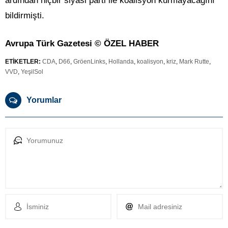
ardından hiçbir siyasi parti ile koalisyon kurmayacağını
bildirmişti.
Avrupa Türk Gazetesi © ÖZEL HABER
ETİKETLER:
CDA
,
D66
,
GröenLinks
,
Hollanda
,
koalisyon
,
kriz
,
Mark Rutte
,
VVD
,
YeşilSol
Yorumlar