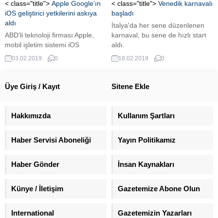
anlaşmaların endişe verici
< class="title">
Apple Google’ın
< class="title">
Venedik karnavalı
olduğunu açıkladı. Bakanlık,
iOS geliştirici yetkilerini askıya
başladı
Rusya’dan S-400 füze...
aldı
İtalya'da her sene düzenlenen
ABD'li teknoloji firması Apple,
karnaval, bu sene de hızlı start
mobil işletim sistemi iOS
aldı.
üzerindeki bazı kurumsal mobil
03.02.2019
0
18.02.2019
0
uygulamaların dağıtımı ve
kullanıcı verilerinin takibine ilişkin
kuralları ihlal ettiği gerekçesiyle
Üye Giriş / Kayıt
Sitene Ekle
Google'ın iOS geliştirici
sertifikasını askıya aldı.
Hakkımızda
Kullanım Şartları
Haber Servisi Aboneliği
Yayın Politikamız
Haber Gönder
İnsan Kaynakları
Künye / İletişim
Gazetemize Abone Olun
International
Gazetemizin Yazarları