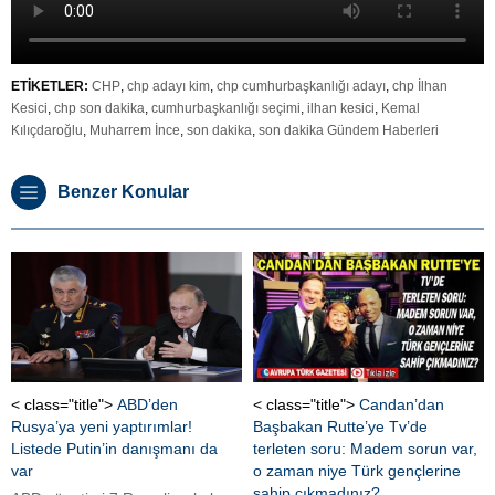
ETİKETLER:
CHP
,
chp adayı kim
,
chp cumhurbaşkanlığı adayı
,
chp İlhan
Kesici
,
chp son dakika
,
cumhurbaşkanlığı seçimi
,
ilhan kesici
,
Kemal
Kılıçdaroğlu
,
Muharrem İnce
,
son dakika
,
son dakika Gündem Haberleri
Benzer Konular
< class="title">
ABD’den
< class="title">
Candan’dan
Rusya’ya yeni yaptırımlar!
Başbakan Rutte’ye Tv’de
Listede Putin’in danışmanı da
terleten soru: Madem sorun var,
var
o zaman niye Türk gençlerine
sahip çıkmadınız?