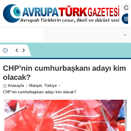
ALTIN
6.660,55
İYİ Partili Ayfer Yılmaz, Özlem Kardeş Sancar’a
gündemi değerlendirdi
CHP’nin cumhurbaşkanı adayı kim
olacak?
Anasayfa
Manşet
,
Türkiye
CHP’nin cumhurbaşkanı adayı kim olacak?