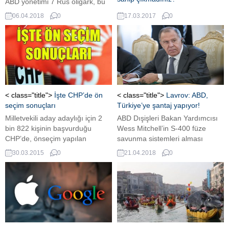
ABD yönetimi 7 Rus oligark, bu
kişilerin kontrol ettiği 12 şirket,
Hollanda Başbakanı Mark
06.04.2018
0
17.03.2017
0
17 üst düzey Rus hükümet
Rutte'nin de konuk olduğu RTL
yetkilisi, Rus devletine ait bir
Late Night programına katılan
silah ticaret şirketi ve ona bağlı
halkla ilişkiler uzmanı ve yazar
bir bankayı yaptırımlar listesine
Yeşim Candan Hollanda-Türkiye
dahil etti.
krizini değerlendirdi.
< class="title">
İşte CHP’de ön
< class="title">
Lavrov: ABD,
seçim sonuçları
Türkiye’ye şantaj yapıyor!
Milletvekili aday adaylığı için 2
ABD Dışişleri Bakan Yardımcısı
bin 822 kişinin başvurduğu
Wess Mitchell’in S-400 füze
CHP’de, önseçim yapılan
savunma sistemleri alması
kentlerde resmi olmayan
durumunda Türkiye’ye yaptırım
30.03.2015
0
21.04.2018
0
sonuçlara göre sıralama belli
uygulanabileceği açıklamasına
oldu. İzmir'den ön seçime giren
Rusya Dışişleri Bakanı Sergey
Genel Başkan Kemal
Lavrov’dan ‘şantaj’ yorumu geldi
Kılıçdaroğlu büyük fark attı.
ABD Dışişleri Bakan Yardımcısı
Wess Mitchell, Türkiye ve Rusya
arasında Suriye kriziyle bağlantılı
olarak yapılan askeri