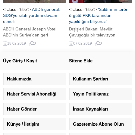
hiç bir ilgisi yoktur!
alındığı bildirildi.
< class="title">
ABD’li general:
< class="title">
‘Saldırının terör
SDG’ye silah yardımı devam
örgütü PKK tarafından
etmeli
yapıldığını biliyoruz’
ABD'li General Joseph Votel,
Dışişleri Bakanı Mevlüt
ABD'nin Suriye'den geri
Çavuşoğlu bir televizyon
çekilmesine rağmen SDG'ye
programına katıldı Duhok'taki
18.02.2019
0
07.02.2019
0
silah yardımı yapılması
Türk askeri üssüne saldırı
gerektiğini belirtti.
sorusuna ' Kuzey Irak yönetimi
tarafından da yönetilen bir
Üye Giriş / Kayıt
Sitene Ekle
soruşturma var; ama biz
arkasında PKK´nın olduğunu,
PKK´nın kışkırtmasıyla,
Hakkımızda
Kullanım Şartları
provokasyonuyla bunun
gerçekleştiğini biliyoruz.' dedi.
Haber Servisi Aboneliği
Yayın Politikamız
Haber Gönder
İnsan Kaynakları
Künye / İletişim
Gazetemize Abone Olun