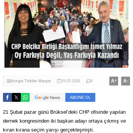
A
+
A
-
Avrupa Türkleri
Manşet
19.03.2016
0
ABONE OL
21 Şubat pazar günü Brüksel’deki CHP ofisinde yapılan
dernek kongresinden iki başkan adayı ortaya çıkmış ve
kıran kırana seçim yarışı gerçekleşmişti.