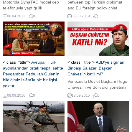
Motorola DynaTAC model cep
between top Turkish diplomat
telefonuyla yaptığı ilk
and EU foreign policy chief
konuşmanın üzerinden tam 40
Federica Mogherini due on
06.04.2013
0
05.03.2019
0
yıl geçti.
March 15.
< class="title">
Avrupalı Türk
< class="title">
ABD’ye sığınan
aydınlarından ortak tespit: sahte
Binbaşı Salazar, Başkan
Peygamber Fethullah Gülen’in
Chávez’in katili mi?
bildiğimiz İslâm’la hiç bir ilgisi
Venezuela Devlet Başkanı Hugo
yoktur!
Chávez’in ve Bolivarcı yönetimin
Avrupalı Türk aydınlar terörist-
en önemli isimlerinden Diosdado
08.09.2016
0
18.09.2015
0
başı Fethullah Gülen'i itikadı
Cabello’nun yakın
açıdan masaya yatırdı. Sonuç:
korumalarından biri Donanma
sözde peygamberliğe soyunan
Binbaşı Leamsy José Salazar
Pensilvanya çakalı Fethullah
Villafaña ve yüzbaşı rütbeli eşi
Gülen ve giderek daha fazla
Anabel Marina Linares’ın,
radikalleşen örgütünün, İslâm'la
ABD’de itirafçılık programına