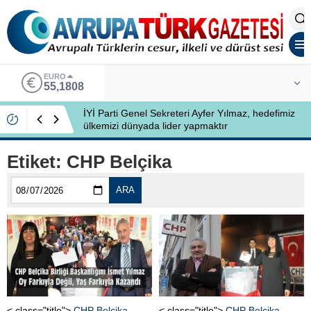
EURO
55,1808
İYİ Parti Genel Sekreteri Ayfer Yılmaz, hedefimiz
ülkemizi dünyada lider yapmaktır
Etiket:
CHP Belçika
ARA
< class="title">
CHP Belçika
< class="title">
CHP Belçika