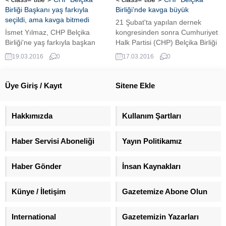
Birliği Başkanı yaş farkıyla
Birliği’nde kavga büyük
seçildi, ama kavga bitmedi
21 Şubat'ta yapılan dernek
İsmet Yılmaz, CHP Belçika
kongresinden sonra Cumhuriyet
Birliği'ne yaş farkıyla başkan
Halk Partisi (CHP) Belçika Birliği
seçilmiş olmasına rağmen CHP
yeni başkanı İsmet Yılmaz oldu.
19.03.2016
0
17.03.2016
0
Belçika Birliğinde sular
Ancak bu kolay olmadı.
durulmuyor. İşte nedeni?
Üye Giriş / Kayıt
Sitene Ekle
Hakkımızda
Kullanım Şartları
Haber Servisi Aboneliği
Yayın Politikamız
Haber Gönder
İnsan Kaynakları
Künye / İletişim
Gazetemize Abone Olun
International
Gazetemizin Yazarları