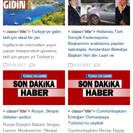
< class="title">
Türkiye’ye gidin;
< class="title">
Hollanda Türk
tatil için ideal bir yer
Gençlik Federasyonu
Başkanının arabasına yapılan
İngiltere’de internetten yayın
sabotajda, Amsterdam Belediye
yapan Independent gazetesi,
Başkan Van der Laan ve
tatil için geçen yıl Türkiye’yi
emrindeki istihbaratın parmağı
tercih edenlerin sayısının
25.05.2017
0
01.03.2013
0
düştüğünü, ancak gitmeyenlerin
4 Kasım 2012 tarihinde
Ege’nin güzelliklerinden mahrum
Hollanda’nın başkenti
kaldığını sayfasına taşıdı.
Amsterdam’da ilginç bir olay
yaşandı. Hollanda Türk Gençlik
Kuruluşları Federasyonu (HTGF)
Genel Başkanı Oğuzhan Kılıç’ı
taşıyan araca, kimliği belirsiz
kişiler tarafından, Kılıç’ın çalışma
< class="title">
Rusya: Skripal
< class="title">
Cumhurbaşkanı
ziyareti için Türkiye’de
iddiaları asılsız
Erdoğan ‘Osmanpaşa
bulunduğu sırada hasar verildi.
Türküsü’nü söyledi
Rusya Dışişleri Bakanı Sergey
Amsterdam’ın merkezinde en
Lavrov, Moskova'nın "Skripal
Cumhurbaşkanı Recep Tayyip