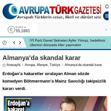
EURO
55,1881
İYİ Parti Genel Sekreteri Ayfer Yılmaz, hedefimiz
ülkemizi dünyada lider yapmaktır
Almanya’da skandal karar
Anasayfa
Avrupa
,
Manşet
,
Türkiye
Almanya’da skandal karar
Erdoğan’a hakaretler sıralayan Alman sözde
komedyen Böhmermann’a Mainz Savcılığı takipsizlik
kararı verdi.