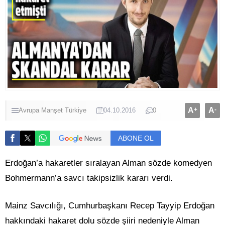
A
+
A
-
Avrupa
Manşet
Türkiye
04.10.2016
0
ABONE OL
Erdoğan’a hakaretler sıralayan Alman sözde komedyen
Bohmermann’a savcı takipsizlik kararı verdi.
Mainz Savcılığı, Cumhurbaşkanı Recep Tayyip Erdoğan
hakkındaki hakaret dolu sözde şiiri nedeniyle Alman