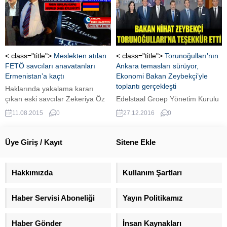
GAZETESİ'ne verdiği söyleşide
tüyler ürperten tespitlerde
bulunarak, Avrupalı Türklerin
önümüzdeki dönemde daha çok
Fethullahçı Terör Örgütü'nün
(FETÖ) hedefinde olacaklarını
< class="title">
Meslekten atılan
< class="title">
Torunoğulları’nın
anlattı.
FETÖ savcıları anavatanları
Ankara temasları sürüyor,
Ermenistan’a kaçtı
Ekonomi Bakan Zeybekçi’yle
toplantı gerçekleşti
Haklarında yakalama kararı
çıkan eski savcılar Zekeriya Öz
Edelstaal Groep Yönetim Kurulu
ve Celal Kara'nın evvelki gün
Başkanı Turgut Torunoğulları'nın
11.08.2015
0
27.12.2016
0
gece Gürcistan üzerinden
önderliğinde, Türkiye ile iş yapan
Ermenistan'a kaçtılar.
Hollandalı firmaların iş-konseyi
olan Hollanda-Türk İş
Üye Giriş / Kayıt
Sitene Ekle
Derneği'nin (NETUBA)
yöneticileri ve DEİK üyeleri,
Ekonomi Bakanı Nihat Zeybekçi
Hakkımızda
Kullanım Şartları
ile bir araya geldi.
Haber Servisi Aboneliği
Yayın Politikamız
Haber Gönder
İnsan Kaynakları