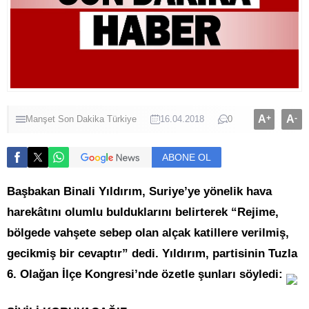
A
+
A
-
Manşet
Son Dakika
Türkiye
16.04.2018
0
ABONE OL
Başbakan Binali Yıldırım, Suriye’ye yönelik hava
harekâtını olumlu bulduklarını belirterek “Rejime,
bölgede vahşete sebep olan alçak katillere verilmiş,
gecikmiş bir cevaptır” dedi. Yıldırım, partisinin Tuzla
6. Olağan İlçe Kongresi’nde özetle şunları söyledi: