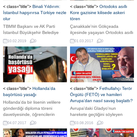
< class="title">
Binali Yıldırım:
< class="title">
Ortodoks asıllı
İstanbul hapşırırsa Türkiye nezle
Kore gazisine kilisede askeri
olur
tören
TBMM Başkanı ve AK Parti
Çanakkale'nin Gökçeada
İstanbul Büyükşehir Belediye
ilçesinde yaşayan Ortodoks asıllı
Başkan Adayı Binali Yıldırım,
Kore gazisi İlya Banogo (86),
10.02.2019
0
01.03.2017
0
Türkiye'de ekonominin
İstanbul'da tedavi gördüğü
devamlılığında İstanbul'un
hastanede önceki gün vefat etti.
önemine değindi.
< class="title">
Hollanda’da
< class="title">
Fethullahçı Terör
başörtüsü yasağı
Örgütü (FETÖ) ve hamileri
Avrupa’dan nasıl savaş başlattı?
Hollanda’da bir lisenin velilere
gönderdiği diploma töreni
Avrupa'daki Gladyo'nun
davetiyesinde, öğrencilerin
harekete geçtiğini söyleyen
törene başörtüsü ile gelmemeleri
Hollanda Türkleri Konseyi
04.07.2017
0
03.08.2016
0
istendi.
Başkanı akademisyen Sefa
Yürükel, AVRUPA TÜRK