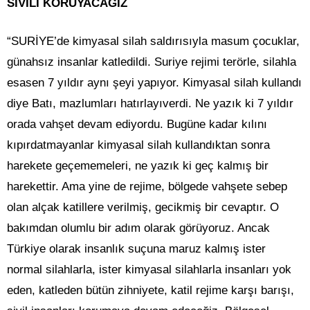
SİVİLİ KORUYACAĞIZ
“SURİYE’de kimyasal silah saldırısıyla masum çocuklar,
günahsız insanlar katledildi. Suriye rejimi terörle, silahla
esasen 7 yıldır aynı şeyi yapıyor. Kimyasal silah kullandı
diye Batı, mazlumları hatırlayıverdi. Ne yazık ki 7 yıldır
orada vahşet devam ediyordu. Bugüne kadar kılını
kıpırdatmayanlar kimyasal silah kullandıktan sonra
harekete geçememeleri, ne yazık ki geç kalmış bir
harekettir. Ama yine de rejime, bölgede vahşete sebep
olan alçak katillere verilmiş, gecikmiş bir cevaptır. O
bakımdan olumlu bir adım olarak görüyoruz. Ancak
Türkiye olarak insanlık suçuna maruz kalmış ister
normal silahlarla, ister kimyasal silahlarla insanları yok
eden, katleden bütün zihniyete, katil rejime karşı barışı,