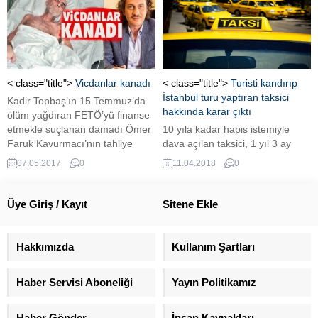
karar verilmesi bile başlı başına
önemlidir” dedi. ...
< class="title">
Vicdanlar kanadı
< class="title">
Turisti kandırıp
İstanbul turu yaptıran taksici
Kadir Topbaş’ın 15 Temmuz’da
hakkında karar çıktı
ölüm yağdıran FETÖ’yü finanse
etmekle suçlanan damadı Ömer
10 yıla kadar hapis istemiyle
Faruk Kavurmacı’nın tahliye
dava açılan taksici, 1 yıl 3 ay
gerekçesi ortaya çıktı.
hapis cezasına çarptırıldı.
07.05.2017
0
11.04.2018
0
Mahkeme sanığın aldığı cezayı
5 yıl süreyle erteledi Suudi
Arabistanlı müşteriyi, yolları
Üye Giriş / Kayıt
Sitene Ekle
bilmemesinden faydalanıp
İstanbul’u dolaştırarak Sabiha
Gökçen Havalimanı’na
Hakkımızda
Kullanım Şartları
götürdüğü iddiasıyla hakkında
10 yıla kadar hapis istemiyle
Haber Servisi Aboneliği
Yayın Politikamız
dava açılan taksici, 1 yıl 3 ay...
Haber Gönder
İnsan Kaynakları