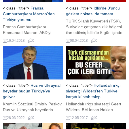
< class="title">
Fransa
< class="title">
İdlib’de 9’uncu
Cumhurbaşkanı Macron’dan
gözlem noktası da tamam
Türkiye yorumu
TÜRK Silahlı Kuvvetleri (TSK),
Fransa Cumhurbaşkanı
Suriye’de çatışmasızlık bölgesi
Emmanuel Macron, ABD’yi
ilan edilmiş İdlib’te 5 gün içinde
Suriye’deki birliklerini çekme
iki gözlem noktası birden kurdu.
16.04.2018
0
08.04.2018
0
kararından kendilerinin
Geçen salı günü kurulan 12
vazgeçirdiğini kaydederek,
numaralı sekizinci gözlem
“Harekatın sadece kimyasal silah
noktasının ardından dün de
üretim merkezleriyle sınırlı
dokuzuncu gözlem noktasının
kalmasını sağladık.” dedi.
kurulduğu bildirildi. Astana
Fransa Cumhurbaşkanı
anlaşmaları uyarınca Türkiye üç
Emmanuel Macron, BFMTV ve
gözlem noktası daha kurarak,
Mediapart tarafından canlı
gözlem noktası sayısını 12’ye
< class="title">
Rus ve Ukraynalı
< class="title">
Hollandalı ırkçı
olarak yayınlanan özel
tamamlayacak. Geriye...
heyetler bugün Türkiye’ye
siyasetçi Wilders’ten Türkiye
programda, gazetecilerin
geliyor
karşıtı küstah talep
sorularını yanıtladı. Emmanuel
Kremlin Sözcüsü Dmitriy Peskov,
Hollandalı ırkçı siyasetçi Geert
Macron, “( Suriye’de) Askeri
Rus ve Ukraynalı heyetlerin
Wilders, BM İnsan Hakları
planda operasyonu başarıyla
bugün Türkiye’ye geleceklerini
Konseyi'ndeki Türk temsilcinin
28.03.2022
0
12.05.2017
0
tamamladık ve kimyasal...
belirterek, “Yüz yüze
eleştirilerine karşı küstahça
görüşmelere başlanmasına
öneride bulundu.