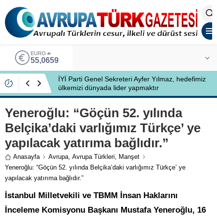
EURO
55,0659
İYİ Parti Genel Sekreteri Ayfer Yılmaz, hedefimiz
ülkemizi dünyada lider yapmaktır
Yeneroğlu: “Göçün 52. yılında
Belçika’daki varlığımız Türkçe’ ye
yapılacak yatırıma bağlıdır.”
Anasayfa
Avrupa
,
Avrupa Türkleri
,
Manşet
Yeneroğlu: “Göçün 52. yılında Belçika’daki varlığımız Türkçe’ ye
yapılacak yatırıma bağlıdır.”
İstanbul Milletvekili ve TBMM İnsan Haklarını
İnceleme Komisyonu Başkanı Mustafa Yeneroğlu, 16