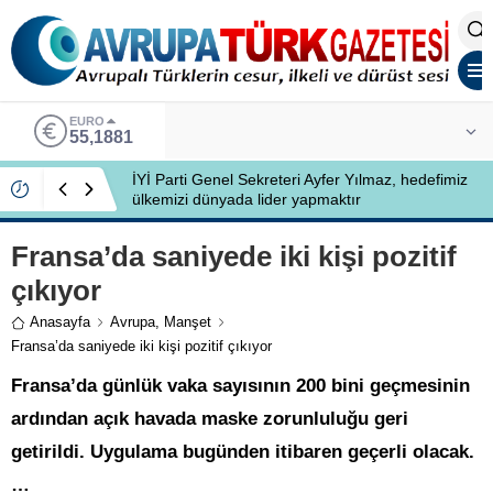
EURO
55,1881
İYİ Parti Genel Sekreteri Ayfer Yılmaz, hedefimiz
ülkemizi dünyada lider yapmaktır
Fransa’da saniyede iki kişi pozitif
çıkıyor
Anasayfa
Avrupa
,
Manşet
Fransa’da saniyede iki kişi pozitif çıkıyor
Fransa’da günlük vaka sayısının 200 bini geçmesinin
ardından açık havada maske zorunluluğu geri
getirildi. Uygulama bugünden itibaren geçerli olacak.
…