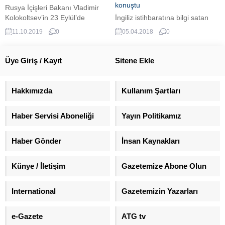
konuştu
Rusya İçişleri Bakanı Vladimir
Kolokoltsev’in 23 Eylül’de
İngiliz istihbaratına bilgi satan
toplanan Suç Önleme
eski Rus ajan Sergey Skripal ile
11.10.2019
0
05.04.2018
0
Komitesi’nde imzaladığı protokol
kızı Yuliya'nın İngiltere'de
metnine göre, Rusya’da sigara
zehirlenmesi vakasında önemli
içen çocukların ebeveynleri idari
bir gelişme yaşandı. Yoğun
Üye Giriş / Kayıt
Sitene Ekle
cezaya çarptırılabilir. Protokolde
bakımdan çıkan Yuliya Skripal ilk
yeni Rusya Federasyonu İdari
kez açıklama yaptı.
Suçlar Kanunu projesine, ‘reşit
Hakkımızda
Kullanım Şartları
olmayan kimselerin tütün
mamulleri tüketmesi durumunda
Haber Servisi Aboneliği
Yayın Politikamız
ebeveynlerinin yahut yasal
vasilerinin sorumlu tutulmasına’
ilişkin hususun eklenmesi
Haber Gönder
İnsan Kaynakları
gerektiği belirtiliyor. 2021’DE...
Künye / İletişim
Gazetemize Abone Olun
International
Gazetemizin Yazarları
e-Gazete
ATG tv