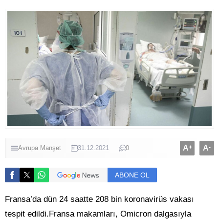
A
+
A
-
Avrupa
Manşet
31.12.2021
0
ABONE OL
Fransa’da dün 24 saatte 208 bin koronavirüs vakası
tespit edildi.Fransa makamları, Omicron dalgasıyla