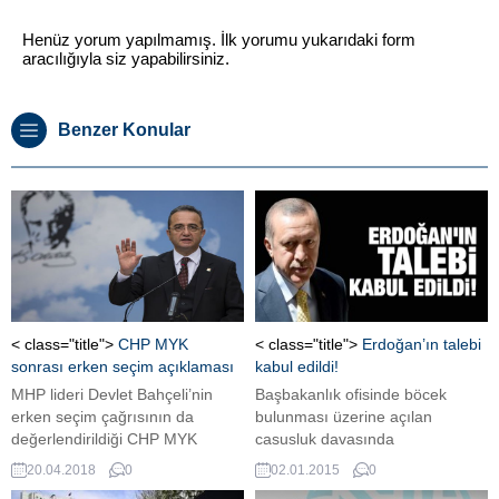
Henüz yorum yapılmamış. İlk yorumu yukarıdaki form
aracılığıyla siz yapabilirsiniz.
Benzer Konular
< class="title">
CHP MYK
< class="title">
Erdoğan’ın talebi
sonrası erken seçim açıklaması
kabul edildi!
MHP lideri Devlet Bahçeli’nin
Başbakanlık ofisinde böcek
erken seçim çağrısının da
bulunması üzerine açılan
değerlendirildiği CHP MYK
casusluk davasında
toplantısı sona erdi. Toplantının
Cumhurbaşkanı Tayyip
20.04.2018
0
02.01.2015
0
ardından açıklama yaptı. MHP
Erdoğan'ın müdahillik talebi