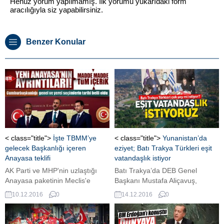
Henüz yorum yapılmamış. İlk yorumu yukarıdaki form
aracılığıyla siz yapabilirsiniz.
Benzer Konular
< class="title">
İşte TBMM’ye
< class="title">
Yunanistan’da
gelecek Başkanlığı içeren
eziyet; Batı Trakya Türkleri eşit
Anayasa teklifi
vatandaşlık istiyor
AK Parti ve MHP'nin uzlaştığı
Batı Trakya’da DEB Genel
Anayasa paketinin Meclis'e
Başkanı Mustafa Aliçavuş,
sunulması bekleniyor. Peki Yeni
arzularının Batı Trakya
10.12.2016
0
14.12.2016
0
Anayasa neleri kapsıyor.
Türklerinin Lozan
Antlaşması’ndan kaynaklanan
haklara sahip olarak eşit birer