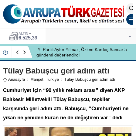
ALTIN
6.525,39
İYİ Partili Ayfer Yılmaz, Özlem Kardeş Sancar’a
gündemi değerlendirdi
Tülay Babuşcu geri adım attı
Anasayfa
Manşet
,
Türkiye
Tülay Babuşcu geri adım attı
Cumhuriyet için “90 yıllık reklam arası” diyen AKP
Balıkesir Milletvekili Tülay Babuşcu, tepkiler
karşısında geri adım attı. Babuşcu, “Cumhuriyeti ne
yıkan ne yeniden kuran ne de değiştiren var” dedi.