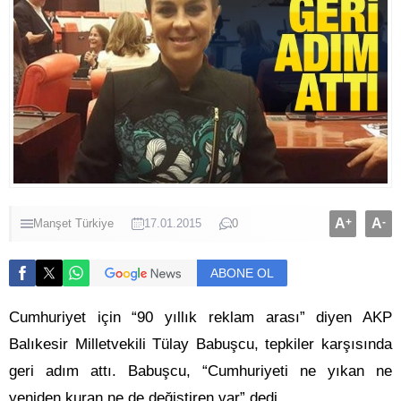
A
+
A
-
Manşet
Türkiye
17.01.2015
0
ABONE OL
Cumhuriyet için “90 yıllık reklam arası” diyen AKP
Balıkesir Milletvekili Tülay Babuşcu, tepkiler karşısında
geri adım attı. Babuşcu, “Cumhuriyeti ne yıkan ne
yeniden kuran ne de değiştiren var” dedi.