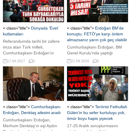
vatandaş gibi Yunanistan'da
yaşamak olduğun işaret ederek,
"Baskılar bizi yasal hak arama
mücadelemizden vazgeçiremez"
dedi.
< class="title">
Dünyada ‘Evet’
< class="title">
Erdoğan BM’de
kutlamaları
konuştu: FETÖ’ye karşı önlem
almazsanız yarın çok geç olabilir
Referandumda tarihi bir zafere
imza atan Türk milleti,
Cumhurbaşkanı Erdoğan, BM
Cumhurbaşkanı Erdoğan'ın
Genel Kurulu'nda yaptığı
öncüsü olduğu
konuşmada, dünyaya çok önemli
17.04.2017
0
21.09.2016
0
Cumhurbaşkanlığı Hükümet
5 mesaj verdi. Erdoğan'ın verdiği
Sistemi'ne 'evet' dedi.
mesajlar şöyle oldu: FETÖ
konusunda mücadele, Suriye’nin
toprağında gözümüz yok,
Mülteciler konusunda dünya
neden duyarsız? DAEŞ, PKK ve
YPG’nin birbirinden farkı yok,
Dünyanın geleceğini 5 ülke
< class="title">
Cumhurbaşkanı
< class="title">
Terörist Fethullah
belirleyemez!
Erdoğan, Denktaş ailesini aradı
Gülen’in bu sefer kurtuluşu yok,
ömür boyu hapis yiyecek
Cumhurbaşkanı Erdoğan,
Merhum Denktaş'ın eşi Aydın
17-25 Aralık soruşturmasını