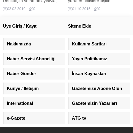
Denktaş'ın vefatı dolayısıyla,
yürüten polislere ilişkin
ailesini telefonla aradı
iddianame tamamlandı. Gülen'in
03.02.2019
0
01.10.2015
0
1 numaralı şüpheli olduğu ve
darbe ile suçlandığı
soruşturmada ağırlaştırılmış
Üye Giriş / Kayıt
Sitene Ekle
müebbet hapsi isteniyor.
Hakkımızda
Kullanım Şartları
Haber Servisi Aboneliği
Yayın Politikamız
Haber Gönder
İnsan Kaynakları
Künye / İletişim
Gazetemize Abone Olun
International
Gazetemizin Yazarları
e-Gazete
ATG tv